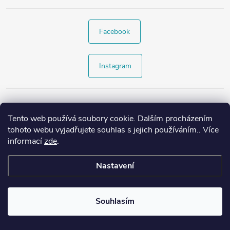
Facebook
Instagram
Tento web používá soubory cookie. Dalším procházením
tohoto webu vyjadřujete souhlas s jejich používáním.. Více
informací
zde
.
Nastavení
Copyright 2026
Style4.cz
. Všechna práva vyhrazena.
Souhlasím
Vytvořil Shoptet