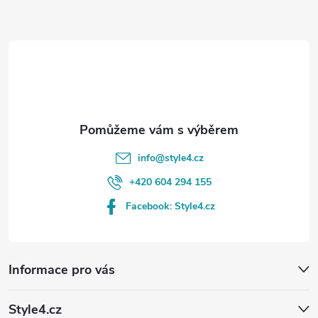
a
t
í
info
@
style4.cz
+420 604 294 155
Facebook: Style4.cz
Informace pro vás
Style4.cz