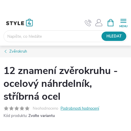
Přejít
na
obsah
NÁKUPNÍ
KOŠÍK
HLEDAT
Zvěrokruh
12 znamení zvěrokruhu -
ocelový náhrdelník,
stříbrná ocel
Neohodnoceno
Podrobnosti hodnocení
Kód produktu:
Zvolte variantu