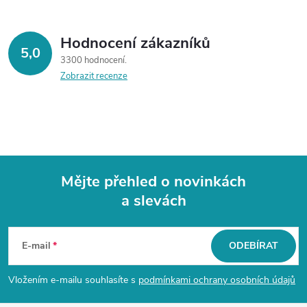
Hodnocení zákazníků
5,0
3300 hodnocení
Zobrazit recenze
Mějte přehled o novinkách
a slevách
Z
á
E-mail
ODEBÍRAT
p
Vložením e-mailu souhlasíte s
podmínkami ochrany osobních údajů