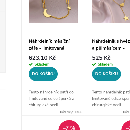
p
í
i
p
s
r
p
Náhrdelník měsíční
Náhrdelník s hvě
o
záře - limitovaná
a půlměsícem -
r
edice, zlatá ocel
limitovaná edice, 
623,10 Kč
525 Kč
d
ocel
Skladem
Skladem
o
DO KOŠÍKU
DO KOŠÍKU
u
d
k
Tento náhrdelník patří do
Tento náhrdelník patř
u
limitované edice šperků z
limitované edice šper
t
chirurgické oceli
chirurgické oceli
prodávané na style4.cz. Po
prodávané na style4.
k
Kód:
98/ST366
Kód
vyprodání již nebude v
vyprodání již nebude
ů
opakovaném prodeji.
opakovaném
–7 %
–