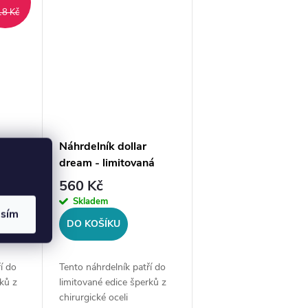
opakovaném
18 Kč
L
prodeji.Materiál:
chirurgická...
skou
Náhrdelník dollar
ná
dream - limitovaná
el
edice, zlatá ocel
560 Kč
Skladem
asím
DO KOŠÍKU
í do
Tento náhrdelník patří do
ků z
limitované edice šperků z
chirurgické oceli