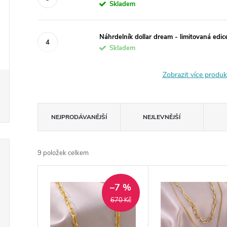
Skladem
Náhrdelník dollar dream - limitovaná edice
Skladem
Zobrazit více produ
Ř
NEJPRODÁVANĚJŠÍ
NEJLEVNĚJŠÍ
a
9
položek celkem
z
V
e
–7 %
ý
670 Kč
n