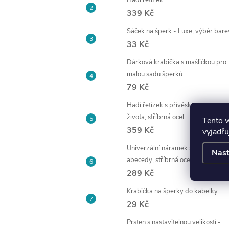
Hadí řetízek
339 Kč
Sáček na šperk - Luxe, výběr bare
33 Kč
Dárková krabička s mašličkou pro
malou sadu šperků
79 Kč
Hadí řetízek s přívěskem - strom
života, stříbrná ocel
Tento 
359 Kč
vyjadřu
Univerzální náramek s písmenem
Nast
abecedy, stříbrná ocel
289 Kč
Krabička na šperky do kabelky
29 Kč
Prsten s nastavitelnou velikostí -