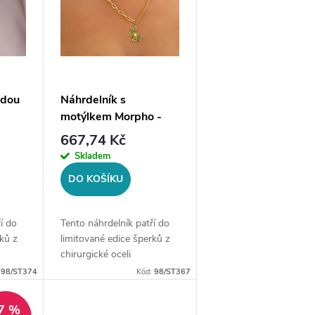
zdou
Náhrdelník s
motýlkem Morpho -
zlatá
limitovaná edice, zlatá
667,74 Kč
ocel
Skladem
DO KOŠÍKU
í do
Tento náhrdelník patří do
ků z
limitované edice šperků z
chirurgické oceli
cz. Po
prodávané na style4.cz. Po
:
98/ST374
Kód:
98/ST367
 v
vyprodání již nebude
pravděpodobně v
7 %