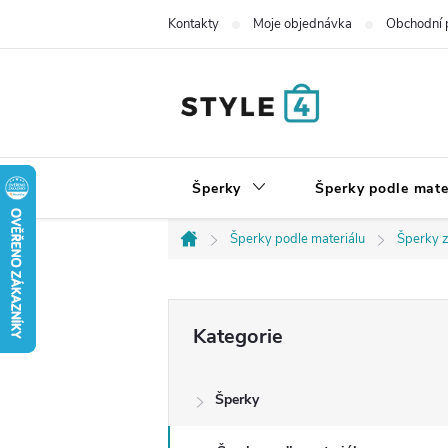
Přejít
Kontakty
Moje objednávka
Obchodní 
na
obsah
Šperky
Šperky podle mate
Šperky podle materiálu
Šperky z
Domů
P
Přeskočit
Kategorie
kategorie
o
Šperky
s