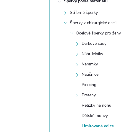
Šperky podle materiálu
t
Stříbrné šperky
r
Šperky z chirurgické oceli
a
Ocelové šperky pro ženy
Dárkové sady
n
Náhrdelníky
n
Náramky
Náušnice
í
Piercing
p
Prsteny
a
Řetízky na nohu
Dětské motivy
n
Limitovaná edice