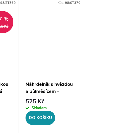
cz. Po
prodávané na style4.cz. Po
:
98/ST369
Kód:
98/ST370
vyprodání již nebude
pravděpodobně v
7 %
opakovaném
18 Kč
prodeji.Materiál:
chirurgická...
skou
Náhrdelník s hvězdou
ná
a půlměsícem -
limitovaná edice,
525 Kč
stříbrná ocel
Skladem
DO KOŠÍKU