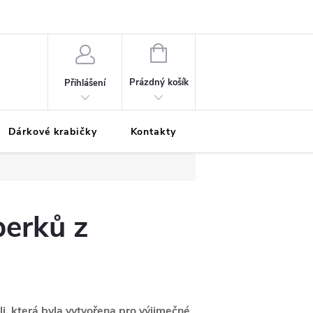
Podmínky ochrany osobních údajů
Odložená platba
Blog
Pé
NÁKUPNÍ
KOŠÍK
Prázdný košík
Přihlášení
Dárkové krabičky
Kontakty
Moje objednávka
perků z
li, která byla vytvořena pro výjimečné