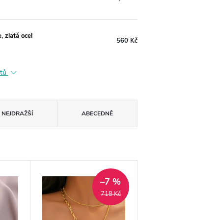
, zlatá ocel
560 Kč
ktů
NEJDRAŽŠÍ
ABECEDNĚ
–7 %
718 Kč