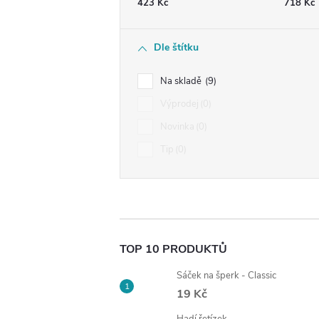
423
Kč
718
Kč
Dle štítku
Na skladě
9
Výprodej
0
Novinka
0
Tip
0
TOP 10 PRODUKTŮ
Sáček na šperk - Classic
19 Kč