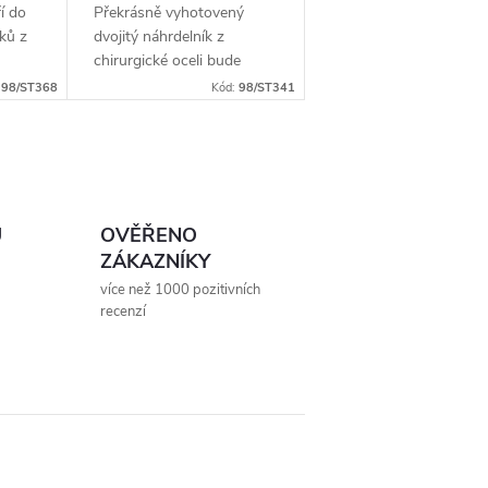
í do
Překrásně vyhotovený
ků z
dvojitý náhrdelník z
chirurgické oceli bude
cz. Po
skvělým doplňkem Vaší
:
98/ST368
Kód:
98/ST341
kolekce šperků. Materiál:
chirurgická ocel 316L
Délka řetízku: první řetízek
40 cm,...
Ů
OVĚŘENO
ZÁKAZNÍKY
více než 1000 pozitivních
recenzí