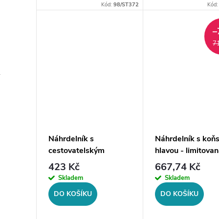
prodávané na style4.cz. Po
prodávané na style4.
Kód:
98/ST372
Kód
vyprodání již nebude v
vyprodání již nebude
opakovaném
pravděpodobně v
–
prodeji.Materiál:
opakovaném
7
chirurgická ocel...
prodeji.Materiál:
chirurgická...
r
Náhrdelník s
Náhrdelník s koň
cestovatelským
hlavou - limitova
motivem - limitovaná
edice, zlatá ocel
423 Kč
667,74 Kč
edice, zlatá ocel
Skladem
Skladem
DO KOŠÍKU
DO KOŠÍKU