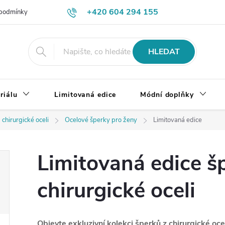
+420 604 294 155
podmínky
Výměna, vrácení a reklamace zboží
Doprava a platba
HLEDAT
riálu
Limitovaná edice
Módní doplňky
 chirurgické oceli
Ocelové šperky pro ženy
Limitovaná edice
Limitovaná edice š
chirurgické oceli
Objevte exkluzivní kolekci šperků z chirurgické oce