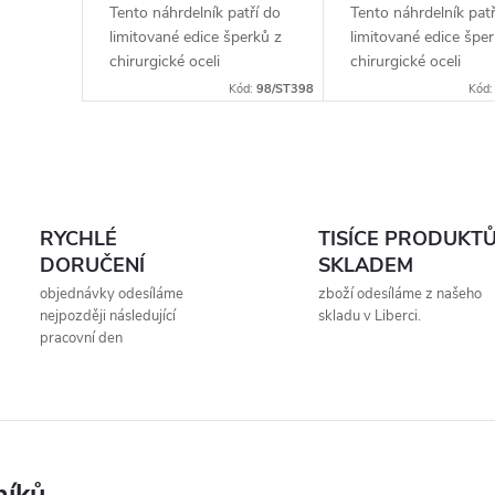
Tento náhrdelník patří do
Tento náhrdelník patř
limitované edice šperků z
limitované edice šper
chirurgické oceli
chirurgické oceli
prodávané na style4.cz. Po
prodávané na style4.
Kód:
98/ST398
Kód
vyprodání již nebude v
vyprodání již nebude
opakovaném
pravděpodobně v
prodeji.Materiál:
opakovaném
O
chirurgická ocel
prodeji.Materiál:
316LDélka...
chirurgická...
v
RYCHLÉ
TISÍCE PRODUKT
l
DORUČENÍ
SKLADEM
objednávky odesíláme
zboží odesíláme z našeho
á
nejpozději následující
skladu v Liberci.
pracovní den
d
a
c
í