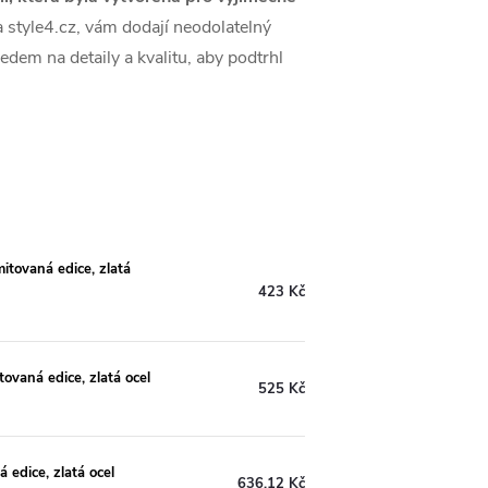
 style4.cz, vám dodají neodolatelný
edem na detaily a kvalitu, aby podtrhl
itovaná edice, zlatá
423 Kč
ovaná edice, zlatá ocel
525 Kč
 edice, zlatá ocel
636,12 Kč