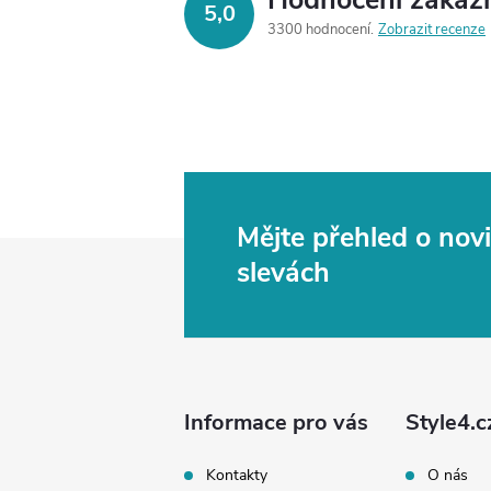
Hodnocení zákaz
5,0
3300 hodnocení
Zobrazit recenze
Mějte přehled o no
Z
slevách
á
p
a
Informace pro vás
Style4.c
t
Kontakty
O nás