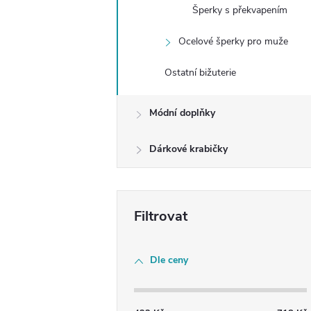
e
Šperky s překvapením
l
Ocelové šperky pro muže
Ostatní bižuterie
Módní doplňky
Dárkové krabičky
Dle ceny