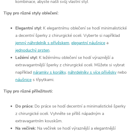
kombinace, abyste našli svůj vlastní styl.
Tipy pro různé styly oblečení:
Elegantní styl:
K elegantnímu oblečení se hodí minimalistické
a decentní šperky z chirurgické oceli. Vyberte si například
jemný náhrdelník s přívěskem
,
elegantní náušnice
a
jednoduchý prsten
.
Ležérní styl:
K ležérnímu oblečení se hodí výraznější a
extravagantnější šperky z chirurgické oceli. Můžete si vybrat
například
náramky s korálky
,
náhrdelníky s více přívěsky
nebo
náušnice
s třpytkami.
Tipy pro různé příležitosti:
Do práce:
Do práce se hodí decentní a minimalistické šperky
z chirurgické oceli. Vyhněte se příliš nápadným a
extravagantním kouskům.
Na večírek:
Na večírek se hodí výraznější a elegantnější