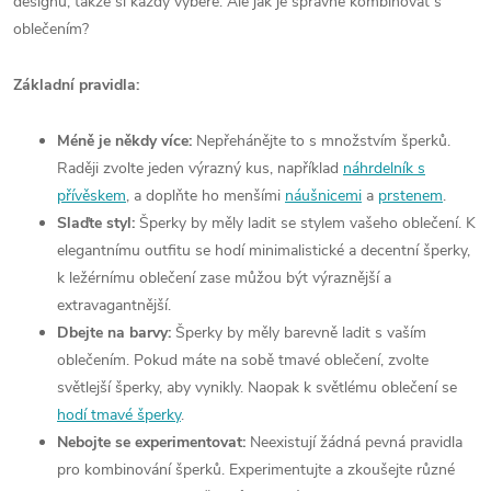
designů, takže si každý vybere. Ale jak je správně kombinovat s
oblečením?
Základní pravidla:
Méně je někdy více:
Nepřehánějte to s množstvím šperků.
Raději zvolte jeden výrazný kus, například
náhrdelník s
přívěskem
, a doplňte ho menšími
náušnicemi
a
prstenem
.
Slaďte styl:
Šperky by měly ladit se stylem vašeho oblečení. K
elegantnímu outfitu se hodí minimalistické a decentní šperky,
k ležérnímu oblečení zase můžou být výraznější a
extravagantnější.
Dbejte na barvy:
Šperky by měly barevně ladit s vaším
oblečením. Pokud máte na sobě tmavé oblečení, zvolte
světlejší šperky, aby vynikly. Naopak k světlému oblečení se
hodí tmavé šperky
.
Nebojte se experimentovat:
Neexistují žádná pevná pravidla
pro kombinování šperků. Experimentujte a zkoušejte různé