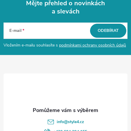
Mějte přehled o novinkách
a slevách
Z
á
E-mail
ODEBÍRAT
p
Vložením e-mailu souhlasíte s
podmínkami ochrany osobních údajů
a
t
í
info
@
style4.cz