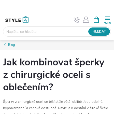
Přejít
na
obsah
NÁKUPNÍ
KOŠÍK
HLEDAT
Blog
Jak kombinovat šperky
z chirurgické oceli s
oblečením?
Šperky z chirurgické oceli se těší stále větší oblibě. Jsou odolné,
hypoalergenní a cenově dostupné. Navíc je k dostání v široké škále