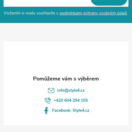
p
Vložením e-mailu souhlasíte s
podmínkami ochrany osobních údajů
a
t
í
info
@
style4.cz
+420 604 294 155
Facebook: Style4.cz