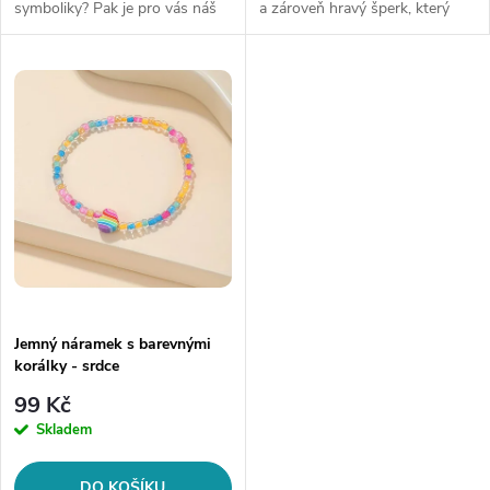
k
symboliky? Pak je pro vás náš
a zároveň hravý šperk, který
k
řetízek s přívěskem - křížkem s
spojuje lásku k hudbě a módě.
t
čirými kamínky ideální volbou!
Mini harmonika na stříbrném
t
Tento krásný šperk...
řetízku je nejen stylovým...
ů
ů
Jemný náramek s barevnými
korálky - srdce
99 Kč
Skladem
DO KOŠÍKU