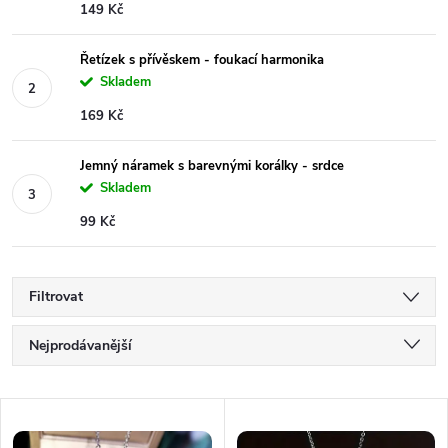
149 Kč
Řetízek s přívěskem - foukací harmonika
Skladem
169 Kč
Jemný náramek s barevnými korálky - srdce
Skladem
99 Kč
Filtrovat
Ř
Nejprodávanější
a
Nejlevnější
V
Nejdražší