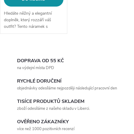
Hledáte něžný a elegantní
doplněk, který rozzáří váš
outfit? Tento náramek s
barevnými korálky je perfektní
volbou. Jemné korálky jsou
navlečeny na elastické šňůrce a
O
zdobeny...
v
DOPRAVA OD 55 KČ
na výdejní místa DPD
l
RYCHLÉ DORUČENÍ
á
objednávky odesíláme nejpozději následující pracovní den
d
TISÍCE PRODUKTŮ SKLADEM
a
zboží odesíláme z našeho skladu v Liberci.
c
OVĚŘENO ZÁKAZNÍKY
více než 1000 pozitivních recenzí