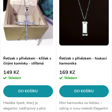
z
ý
Abecedně
e
p
n
i
í
s
p
p
Řetízek s přívěskem - křížek s
Řetízek s přívěskem - foukací
r
čirými kamínky - stříbrná
harmonika
r
bižuterie
o
149 Kč
169 Kč
o
Skladem
Skladem
d
d
DO KOŠÍKU
DO KOŠÍKU
u
u
Hledáte šperk, který je
Mini harmonika na řetízku –
elegantní, nadčasový a plný
zahraj si svou melodii Elegantní