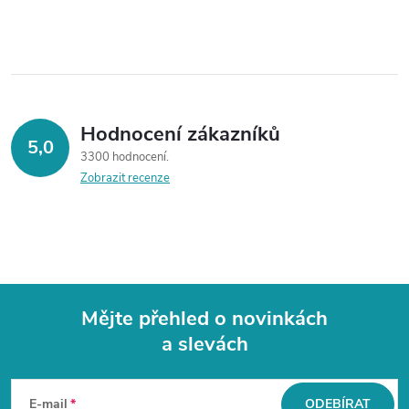
í
p
r
v
Hodnocení zákazníků
k
5,0
3300 hodnocení
y
Zobrazit recenze
v
ý
p
Mějte přehled o novinkách
i
a slevách
Z
s
á
u
E-mail
ODEBÍRAT