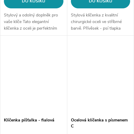
DO KOŠÍKU
DO KOŠÍKU
Stylový a odolný doplněk pro
Stylová klíčenka z kvalitní
vaše klíče Tato elegantní
chirurgické oceli ve stříbrné
klíčenka z oceli je perfektním
barvě. Přívěsek - psí tlapka
způsobem, jak si uspořádat
klíče a zároveň vyjádřit svou
individualitu. K dispozici je v...
Klíčenka píšťalka - fialová
Ocelová klíčenka s písmenem
C