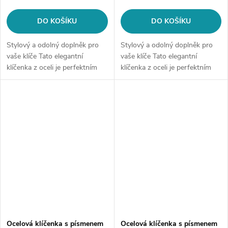
DO KOŠÍKU
DO KOŠÍKU
Stylový a odolný doplněk pro
Stylový a odolný doplněk pro
vaše klíče Tato elegantní
vaše klíče Tato elegantní
klíčenka z oceli je perfektním
klíčenka z oceli je perfektním
způsobem, jak si uspořádat
způsobem, jak si uspořádat
klíče a zároveň vyjádřit svou
klíče a zároveň vyjádřit svou
individualitu. K dispozici je v...
individualitu. K dispozici je v...
Ocelová klíčenka s písmenem
Ocelová klíčenka s písmenem