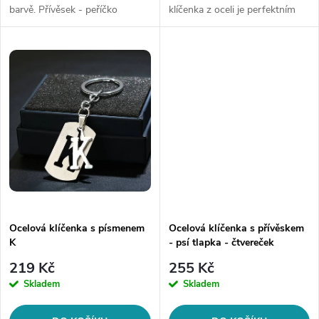
k
barvě. Přívěsek - peříčko
klíčenka z oceli je perfektním
k
způsobem, jak si uspořádat
t
klíče a zároveň vyjádřit svou
t
individualitu. K dispozici je v...
ů
ů
Ocelová klíčenka s písmenem
Ocelová klíčenka s přívěskem
K
- psí tlapka - čtvereček
219 Kč
255 Kč
Skladem
Skladem