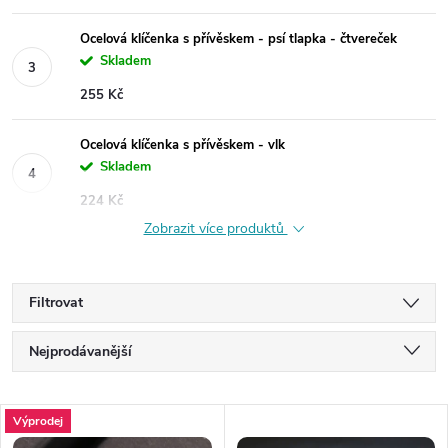
Ocelová klíčenka s přívěskem - psí tlapka - čtvereček
Skladem
255 Kč
Ocelová klíčenka s přívěskem - vlk
Skladem
224 Kč
Zobrazit více produktů
Filtrovat
Ř
Nejprodávanější
a
Nejlevnější
V
Výprodej
Nejdražší