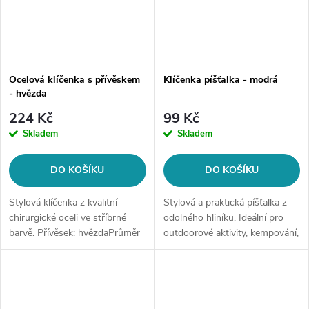
Ocelová klíčenka s přívěskem
Klíčenka píšťalka - modrá
- hvězda
224 Kč
99 Kč
Skladem
Skladem
DO KOŠÍKU
DO KOŠÍKU
Stylová klíčenka z kvalitní
Stylová a praktická píšťalka z
chirurgické oceli ve stříbrné
odolného hliníku. Ideální pro
barvě. Přívěsek: hvězdaPrůměr
outdoorové aktivity, kempování,
kroužku: 3 cmVelikost hvězdy:
turistiku nebo výcvik psů. S
3,4 cm
kroužkem na klíče ji snadno
připnete na batoh nebo...