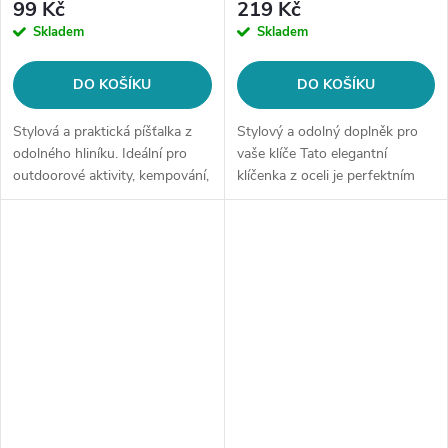
99 Kč
219 Kč
Skladem
Skladem
DO KOŠÍKU
DO KOŠÍKU
Stylová a praktická píšťalka z
Stylový a odolný doplněk pro
odolného hliníku. Ideální pro
vaše klíče Tato elegantní
outdoorové aktivity, kempování,
klíčenka z oceli je perfektním
turistiku nebo výcvik psů. S
způsobem, jak si uspořádat
kroužkem na klíče ji snadno
klíče a zároveň vyjádřit svou
připnete na batoh nebo...
individualitu. K dispozici je v...