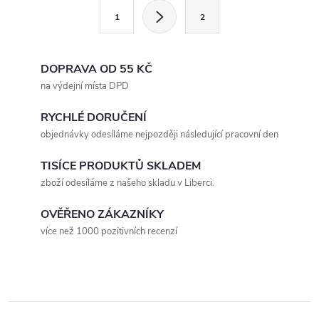
l
S
1
2
t
á
r
d
á
DOPRAVA OD 55 KČ
a
n
na výdejní místa DPD
k
c
RYCHLÉ DORUČENÍ
o
objednávky odesíláme nejpozději následující pracovní den
í
v
á
TISÍCE PRODUKTŮ SKLADEM
p
zboží odesíláme z našeho skladu v Liberci.
n
r
í
OVĚŘENO ZÁKAZNÍKY
v
více než 1000 pozitivních recenzí
k
y