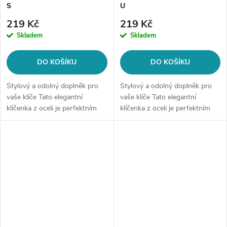
S
U
219 Kč
219 Kč
Skladem
Skladem
DO KOŠÍKU
DO KOŠÍKU
Stylový a odolný doplněk pro
Stylový a odolný doplněk pro
vaše klíče Tato elegantní
vaše klíče Tato elegantní
klíčenka z oceli je perfektním
klíčenka z oceli je perfektním
způsobem, jak si uspořádat
způsobem, jak si uspořádat
klíče a zároveň vyjádřit svou
klíče a zároveň vyjádřit svou
individualitu. K dispozici je v...
individualitu. K dispozici je v...