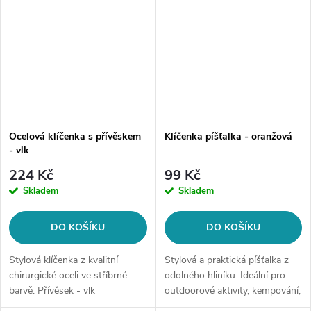
Ocelová klíčenka s přívěskem
Klíčenka píšťalka - oranžová
- vlk
224 Kč
99 Kč
Skladem
Skladem
DO KOŠÍKU
DO KOŠÍKU
Stylová klíčenka z kvalitní
Stylová a praktická píšťalka z
chirurgické oceli ve stříbrné
odolného hliníku. Ideální pro
barvě. Přívěsek - vlk
outdoorové aktivity, kempování,
turistiku nebo výcvik psů. S