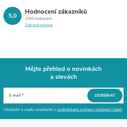
v
ý
Hodnocení zákazníků
5,0
3300 hodnocení
p
Zobrazit recenze
i
s
u
Mějte přehled o novinkách
a slevách
Z
á
E-mail
ODEBÍRAT
p
Vložením e-mailu souhlasíte s
podmínkami ochrany osobních údajů
a