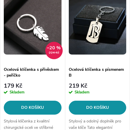
z
ý
Abecedně
e
p
n
i
í
s
–20 %
224 Kč
p
p
Ocelová klíčenka s přívěskem
Ocelová klíčenka s písmenem
r
- peříčko
B
r
o
179 Kč
219 Kč
o
Skladem
Skladem
d
d
DO KOŠÍKU
DO KOŠÍKU
u
u
Stylová klíčenka z kvalitní
Stylový a odolný doplněk pro
chirurgické oceli ve stříbrné
vaše klíče Tato elegantní