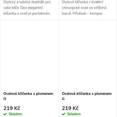
Stylový a odolný doplněk pro
Stylová klíčenka z kvalitní
vaše klíče Tato elegantní
chirurgické oceli ve stříbrné
klíčenka z oceli je perfektním
barvě. Přívěsek - kompas
způsobem, jak si uspořádat
klíče a zároveň vyjádřit svou
individualitu. K dispozici je v...
Ocelová klíčenka s písmenem
Ocelová klíčenka s písmenem
O
G
219 Kč
219 Kč
Skladem
Skladem