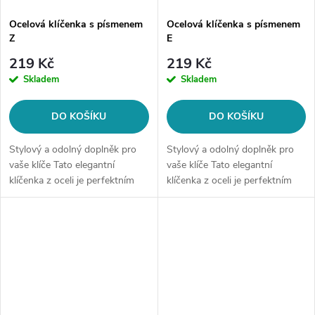
Ocelová klíčenka s písmenem
Ocelová klíčenka s písmenem
Z
E
219 Kč
219 Kč
Skladem
Skladem
DO KOŠÍKU
DO KOŠÍKU
Stylový a odolný doplněk pro
Stylový a odolný doplněk pro
vaše klíče Tato elegantní
vaše klíče Tato elegantní
klíčenka z oceli je perfektním
klíčenka z oceli je perfektním
způsobem, jak si uspořádat
způsobem, jak si uspořádat
klíče a zároveň vyjádřit svou
klíče a zároveň vyjádřit svou
individualitu. K dispozici je v...
individualitu. K dispozici je v...