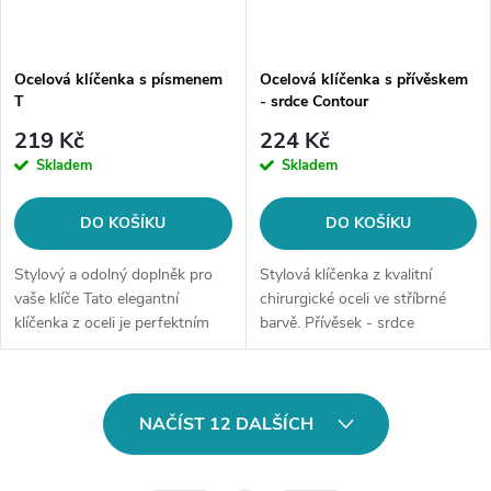
Ocelová klíčenka s písmenem
Ocelová klíčenka s přívěskem
T
- srdce Contour
219 Kč
224 Kč
Skladem
Skladem
DO KOŠÍKU
DO KOŠÍKU
Stylový a odolný doplněk pro
Stylová klíčenka z kvalitní
vaše klíče Tato elegantní
chirurgické oceli ve stříbrné
klíčenka z oceli je perfektním
barvě. Přívěsek - srdce
způsobem, jak si uspořádat
klíče a zároveň vyjádřit svou
individualitu. K dispozici je v...
O
NAČÍST 12 DALŠÍCH
v