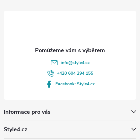
t
í
info
@
style4.cz
+420 604 294 155
Facebook: Style4.cz
Informace pro vás
Style4.cz