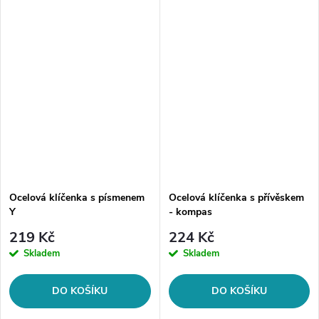
kroužkem na klíče ji snadno
připnete na batoh nebo...
Ocelová klíčenka s písmenem
Ocelová klíčenka s přívěskem
Y
- kompas
219 Kč
224 Kč
Skladem
Skladem
DO KOŠÍKU
DO KOŠÍKU