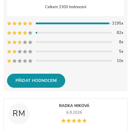
3300 hodnocení
3195x
82x
8x
5x
10x
PŘIDAT HODNOCENÍ
V
RADKA MIKOVÁ
ý
RM
6.8.2026
p