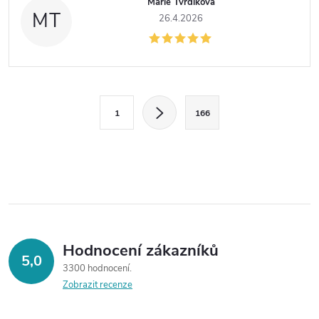
Marie Tvrdíková
MT
26.4.2026
O
S
1
166
t
v
r
l
á
n
á
k
d
o
v
a
Hodnocení zákazníků
5,0
á
3300 hodnocení
c
n
Zobrazit recenze
í
í