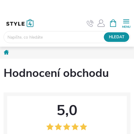
Přejít
na
obsah
NÁKUPNÍ
KOŠÍK
HLEDAT
Domů
Hodnocení obchodu
5,0