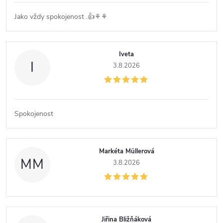
i
Jako vždy spokojenost .👍⚘️⚘️
s
Iveta
h
I
3.8.2026
o
d
Spokojenost
n
Markéta Müllerová
o
MM
3.8.2026
c
e
Jiřina Bližňáková