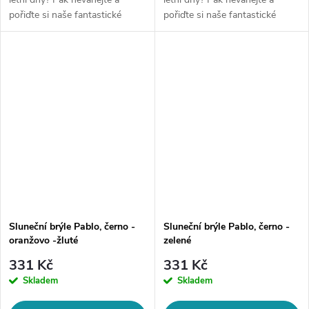
pořiďte si naše fantastické
pořiďte si naše fantastické
sluneční brýle! Tyto brýle
sluneční brýle! Tyto brýle
nejenom, že ochrání Vaše oči
nejenom, že ochrání Vaše oči
před škodlivým UV zářením, ale
před škodlivým UV zářením, ale
také...
také...
Sluneční brýle Pablo, černo -
Sluneční brýle Pablo, černo -
oranžovo -žluté
zelené
331 Kč
331 Kč
Skladem
Skladem