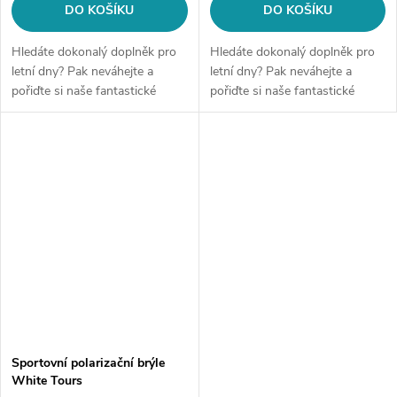
DO KOŠÍKU
DO KOŠÍKU
Hledáte dokonalý doplněk pro
Hledáte dokonalý doplněk pro
letní dny? Pak neváhejte a
letní dny? Pak neváhejte a
pořiďte si naše fantastické
pořiďte si naše fantastické
sluneční brýle! Tyto brýle
sluneční brýle! Tyto brýle
nejenom, že ochrání Vaše oči
nejenom, že ochrání Vaše oči
před škodlivým UV zářením, ale
před škodlivým UV zářením, ale
také...
také...
Sportovní polarizační brýle
White Tours