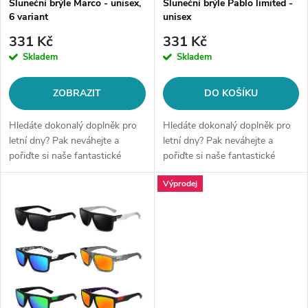
Sluneční brýle Marco - unisex,
Sluneční brýle Pablo limited -
r
6 variant
unisex
r
o
331 Kč
331 Kč
o
Skladem
Skladem
d
d
ZOBRAZIT
DO KOŠÍKU
u
u
Hledáte dokonalý doplněk pro
Hledáte dokonalý doplněk pro
k
letní dny? Pak neváhejte a
letní dny? Pak neváhejte a
pořiďte si naše fantastické
pořiďte si naše fantastické
k
sluneční brýle! Tyto brýle
sluneční brýle! Tyto brýle
t
Výprodej
nejenom, že ochrání Vaše oči
nejenom, že ochrání Vaše oči
t
před škodlivým UV zářením, ale
před škodlivým UV zářením, ale
ů
také...
také...
ů