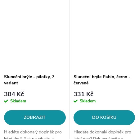
před škodlivým UV zářením, ale
před škodlivým UV zářením, ale
také...
také...
Sluneční brýle - pilotky, 7
Sluneční brýle Pablo, černo -
variant
červené
384 Kč
331 Kč
Skladem
Skladem
ZOBRAZIT
DO KOŠÍKU
Hledáte dokonalý doplněk pro
Hledáte dokonalý doplněk pro
letní dny? Pak neváhejte a
letní dny? Pak neváhejte a