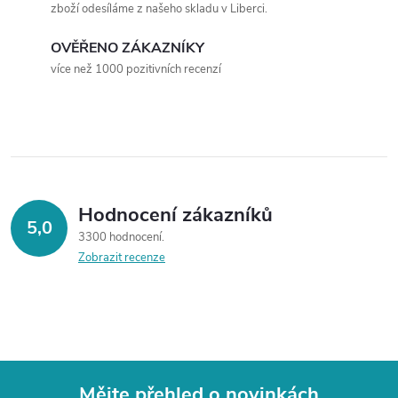
a
zboží odesíláme z našeho skladu v Liberci.
c
OVĚŘENO ZÁKAZNÍKY
více než 1000 pozitivních recenzí
í
p
r
v
Hodnocení zákazníků
k
5,0
3300 hodnocení
y
Zobrazit recenze
v
ý
p
Mějte přehled o novinkách