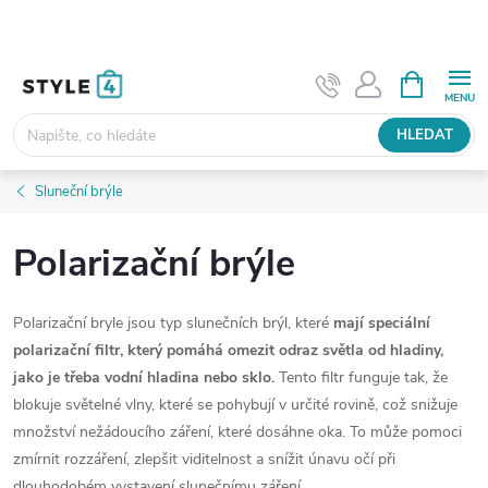
Přejít
na
obsah
NÁKUPNÍ
KOŠÍK
HLEDAT
Sluneční brýle
Polarizační brýle
Polarizační bryle jsou typ slunečních brýl, které
mají speciální
polarizační filtr, který pomáhá omezit odraz světla od hladiny,
jako je třeba vodní hladina nebo sklo.
Tento filtr funguje tak, že
blokuje světelné vlny, které se pohybují v určité rovině, což snižuje
množství nežádoucího záření, které dosáhne oka. To může pomoci
zmírnit rozzáření, zlepšit viditelnost a snížit únavu očí při
dlouhodobém vystavení slunečnímu záření.