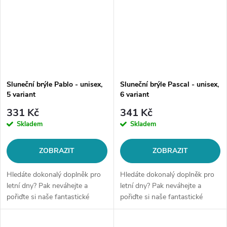
Sluneční brýle Pablo - unisex,
Sluneční brýle Pascal - unisex,
5 variant
6 variant
331 Kč
341 Kč
Skladem
Skladem
ZOBRAZIT
ZOBRAZIT
Hledáte dokonalý doplněk pro
Hledáte dokonalý doplněk pro
letní dny? Pak neváhejte a
letní dny? Pak neváhejte a
pořiďte si naše fantastické
pořiďte si naše fantastické
sluneční brýle! Tyto brýle
sluneční brýle! Tyto brýle
nejenom, že ochrání Vaše oči
nejenom, že ochrání Vaše oči