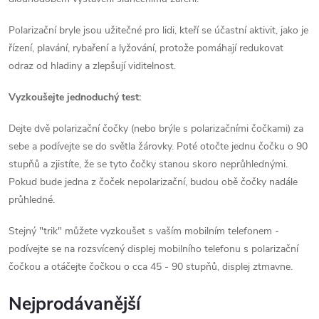
Polarizační bryle jsou užitečné pro lidi, kteří se účastní aktivit, jako je
řízení, plavání, rybaření a lyžování, protože pomáhají redukovat
odraz od hladiny a zlepšují viditelnost.
Vyzkoušejte jednoduchý test:
Dejte dvě polarizační čočky (nebo brýle s polarizačními čočkami) za
sebe a podívejte se do světla žárovky. Poté otočte jednu čočku o 90
stupňů a zjistíte, že se tyto čočky stanou skoro neprůhlednými.
Pokud bude jedna z čoček nepolarizační, budou obě čočky nadále
průhledné.
Stejný "trik" můžete vyzkoušet s vaším mobilním telefonem -
podívejte se na rozsvícený displej mobilního telefonu s polarizační
čočkou a otáčejte čočkou o cca 45 - 90 stupňů, displej ztmavne.
Nejprodávanější