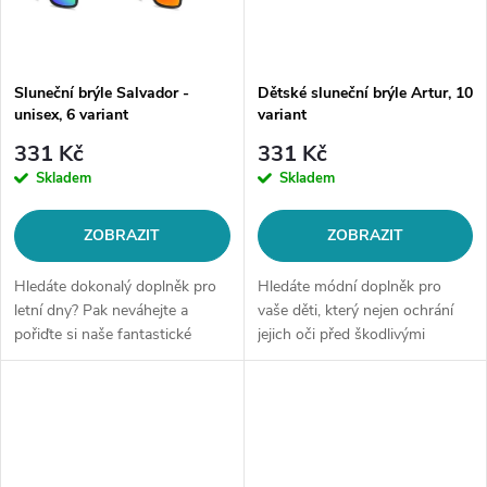
Sluneční brýle Salvador -
Dětské sluneční brýle Artur, 10
unisex, 6 variant
variant
331 Kč
331 Kč
Skladem
Skladem
ZOBRAZIT
ZOBRAZIT
Hledáte dokonalý doplněk pro
Hledáte módní doplněk pro
letní dny? Pak neváhejte a
vaše děti, který nejen ochrání
pořiďte si naše fantastické
jejich oči před škodlivými
sluneční brýle! Tyto brýle
paprsky slunce, ale bude také
nejenom, že ochrání Vaše oči
skvěle vypadat? Pak jste na
před škodlivým UV zářením, ale
správném místě! Naše
také...
sluneční...