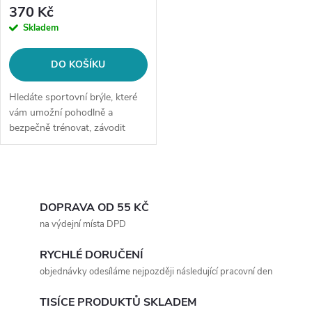
370 Kč
Skladem
DO KOŠÍKU
Hledáte sportovní brýle, které
vám umožní pohodlně a
bezpečně trénovat, závodit
nebo jinak se věnovat aktivnímu
životnímu stylu? Sportovní
brýle White Tours jsou
O
důležitou...
v
DOPRAVA OD 55 KČ
na výdejní místa DPD
l
RYCHLÉ DORUČENÍ
á
objednávky odesíláme nejpozději následující pracovní den
d
TISÍCE PRODUKTŮ SKLADEM