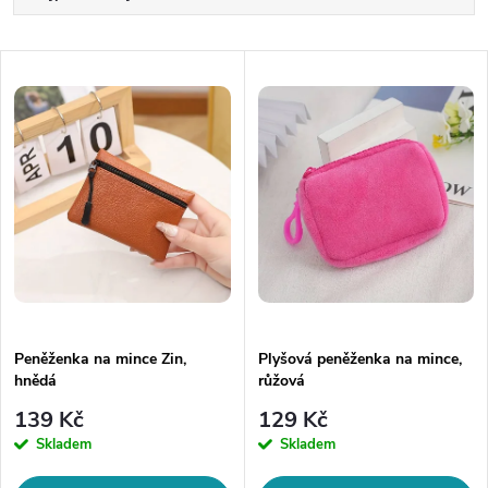
a
Nejlevnější
V
Nejdražší
z
ý
Abecedně
e
p
n
i
í
s
p
p
Peněženka na mince Zin,
Plyšová peněženka na mince,
r
hnědá
růžová
r
o
139 Kč
129 Kč
o
Skladem
Skladem
d