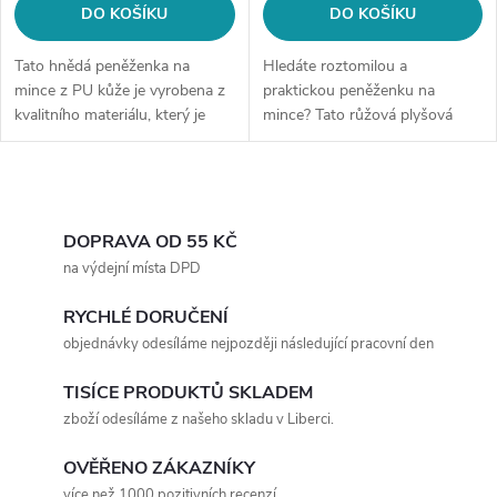
d
DO KOŠÍKU
DO KOŠÍKU
u
u
Tato hnědá peněženka na
Hledáte roztomilou a
k
mince z PU kůže je vyrobena z
praktickou peněženku na
kvalitního materiálu, který je
mince? Tato růžová plyšová
k
měkký a ohebný. Peněženka má
peněženka je ideální volbou! Je
t
kompaktní rozměr (11 cm x 8
vyrobena z měkkého plyšového
t
cm) a praktický design s
materiálu a má roztomilý
O
ů
jednou...
design, který se...
ů
v
DOPRAVA OD 55 KČ
na výdejní místa DPD
l
RYCHLÉ DORUČENÍ
á
objednávky odesíláme nejpozději následující pracovní den
d
TISÍCE PRODUKTŮ SKLADEM
a
zboží odesíláme z našeho skladu v Liberci.
c
OVĚŘENO ZÁKAZNÍKY
více než 1000 pozitivních recenzí