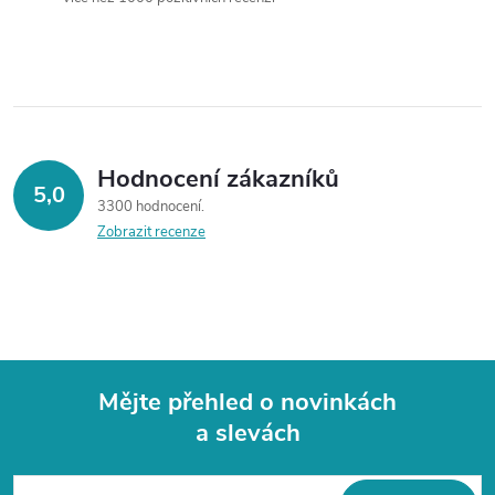
í
p
r
v
Hodnocení zákazníků
k
5,0
3300 hodnocení
y
Zobrazit recenze
v
ý
p
Mějte přehled o novinkách
i
a slevách
Z
s