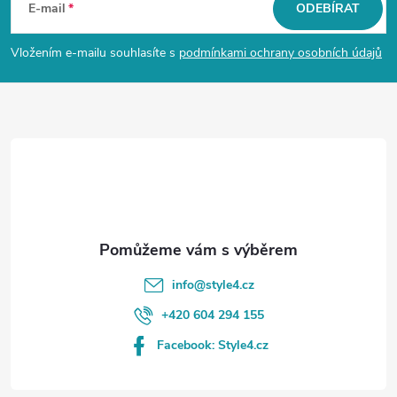
á
u
E-mail
ODEBÍRAT
p
Vložením e-mailu souhlasíte s
podmínkami ochrany osobních údajů
a
t
í
info
@
style4.cz
+420 604 294 155
Facebook: Style4.cz