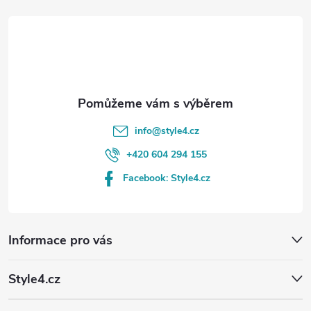
t
í
info
@
style4.cz
+420 604 294 155
Facebook: Style4.cz
Informace pro vás
Style4.cz