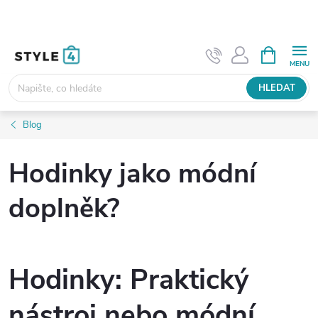
Přejít
na
obsah
NÁKUPNÍ
KOŠÍK
HLEDAT
Blog
Hodinky jako módní
doplněk?
Hodinky: Praktický
nástroj nebo módní