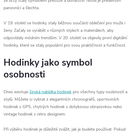
se brzy staly symbolem prestiže a bohatství. Nosili je především
panovníci a šlechta.
V 19. století se hodinky staly běžnou součástí oblečení pro muže i
ženy. Začaly se vyrábět v různých stylech a materiálech, aby
odpovídaly módním trendům. V 20. století se objevily první digitální
hodinky, které se staly populární pro svou praktičnost a funkčnost.
Hodinky jako symbol
osobnosti
Dnes existuje
široká nabídka hodinek
pro všechny typy osobností a
stylů. Můžete si vybrat z elegantních chronografů, sportovních
hodinek s GPS, chytrých hodinek s dotykovou obrazovkou nebo
vintage hodinek s retro designem.
Při výběru hodinek je důležité zvážit, jak je budete používat. Pokud