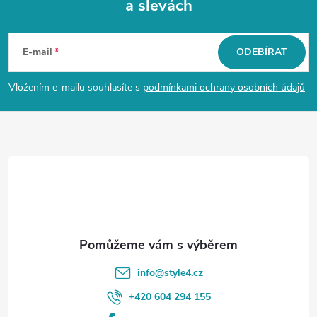
a slevách
Z
á
E-mail
ODEBÍRAT
p
Vložením e-mailu souhlasíte s
podmínkami ochrany osobních údajů
a
t
í
info
@
style4.cz
+420 604 294 155