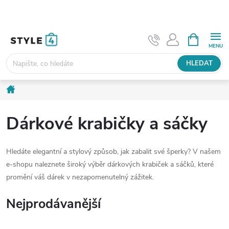
Přejít
na
obsah
NÁKUPNÍ
KOŠÍK
HLEDAT
Domů
Dárkové krabičky a sáčky
Hledáte elegantní a stylový způsob,
jak zabalit své šperky?
V našem
e-shopu naleznete široký výběr dárkových krabiček a sáčků,
které
promění váš dárek v nezapomenutelný zážitek.
Nejprodávanější