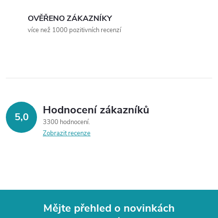
n
r
í
OVĚŘENO ZÁKAZNÍKY
v
více než 1000 pozitivních recenzí
k
y
v
ý
Hodnocení zákazníků
5,0
3300 hodnocení
p
Zobrazit recenze
i
s
u
Mějte přehled o novinkách