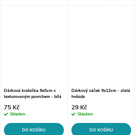
dle Vašeho výběru
udělat radost sobě nebo
někomu blízkému.
Transparentní sáček s motivem
srdíček krásně...
Dárková krabička 8x5cm s
Dárkový sáček 9x12cm - zlatá
texturovaným povrchem - bílá
hvězda
75 Kč
29 Kč
Skladem
Skladem
DO KOŠÍKU
DO KOŠÍKU