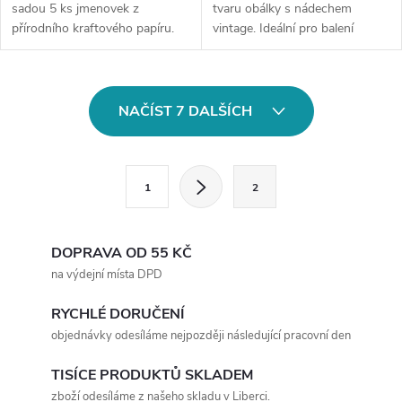
sadou 5 ks jmenovek z
tvaru obálky s nádechem
přírodního kraftového papíru.
vintage. Ideální pro balení
Každá jmenovka (5cmx3 cm) je
bonbonů, šperků či jiných
dodávána s cca 12 cm dlouhým
drobných dárků. Vyrobená z
jutovým provázkem pro
pevného papíru s nápadnou
O
snadné...
zlatou pečetí....
NAČÍST 7 DALŠÍCH
v
l
S
1
2
t
á
r
d
á
DOPRAVA OD 55 KČ
a
n
na výdejní místa DPD
k
c
RYCHLÉ DORUČENÍ
o
objednávky odesíláme nejpozději následující pracovní den
í
v
á
TISÍCE PRODUKTŮ SKLADEM
p
zboží odesíláme z našeho skladu v Liberci.