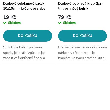
Dárkový celofánový sáček
Dárková papírová krabička -
10x10cm - květinové srdce
tmavě hnědý kufřík
19 Kč
79 Kč
Skladem
Skladem
DO KOŠÍKU
DO KOŠÍKU
Srdíčkové balení pro vaše
Překvapte své blízké originálním
šperky je ideální způsob, jak
dárkem v této roztomilé
zabalit váš oblíbený šperk a
krabičce ve tvaru starého kufru.
udělat radost sobě nebo
Krabička je vyrobena z
někomu blízkému.
kvalitního papíru a dodává se v
Transparentní sáček s motivem
rozloženém stavu. Součástí...
srdíček krásně...