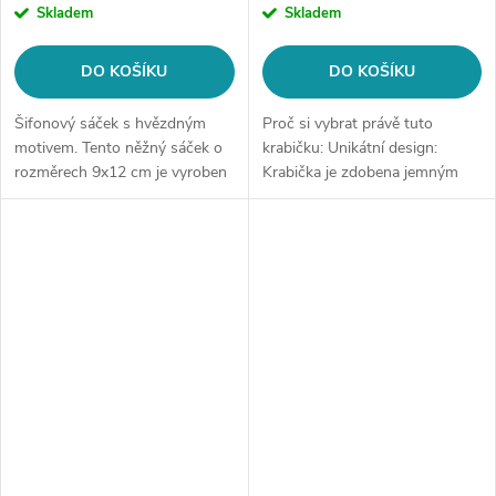
Skladem
Skladem
DO KOŠÍKU
DO KOŠÍKU
Šifonový sáček s hvězdným
Proč si vybrat právě tuto
motivem. Tento něžný sáček o
krabičku: Unikátní design:
rozměrech 9x12 cm je vyroben
Krabička je zdobena jemným
z kvalitního šifonu v černé
květinovým vzorem a půvabnou
barvě. Zlaté hvězdy a měsíc na
růžovou mašličkou, která dodá
sáčku dodávají nádech luxusu....
vašemu dárku romantický
nádech....