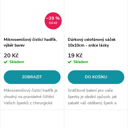
–39 %
33 Kč
Mikrosemišový čistící hadřík,
Dárkový celofánový sáček
výběr barev
10x10cm - srdce lásky
20 Kč
19 Kč
Skladem
Skladem
ZOBRAZIT
DO KOŠÍKU
Mikrosemišový čistící hadřík je
Srdíčkové balení pro vaše
vhodný na pravidelné čištění
šperky je ideální způsob, jak
Vašich šperků z chirurgické
zabalit váš oblíbený šperk a
oceli.Hadřík je oboustranný a
udělat radost sobě nebo
díky jemnému materiálu vyčistí
někomu blízkému.
a vyleští všechny povrchy z...
Transparentní sáček s motivem