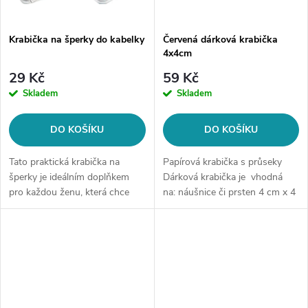
Krabička na šperky do kabelky
Červená dárková krabička
4x4cm
29 Kč
59 Kč
Skladem
Skladem
DO KOŠÍKU
DO KOŠÍKU
Tato praktická krabička na
Papírová krabička s průseky
šperky je ideálním doplňkem
Dárková krabička je vhodná
pro každou ženu, která chce
na: náušnice či prsten 4 cm x 4
mít své šperky vždy po ruce. Je
cm x 3 cm V ceně je 1 krabička.
vyrobena z pevného plastu a
má kompaktní rozměry, takže
se...