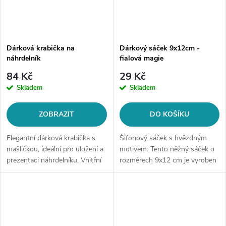
Dárková krabička na
Dárkový sáček 9x12cm -
náhrdelník
fialová magie
84 Kč
29 Kč
Skladem
Skladem
ZOBRAZIT
DO KOŠÍKU
Elegantní dárková krabička s
Šifonový sáček s hvězdným
mašličkou, ideální pro uložení a
motivem. Tento něžný sáček o
prezentaci náhrdelníku. Vnitřní
rozměrech 9x12 cm je vyroben
háček a úchytka pro natažení
z kvalitního šifonu ve fialové
náhrdelníku zajišťují bezpečné
barvě. Zlaté hvězdy a měsíc na
uložení. Rozměry: 20...
sáčku dodávají nádech luxusu....