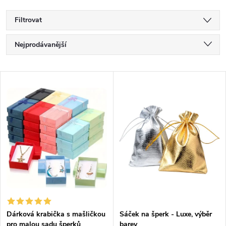
Filtrovat
Ř
Nejprodávanější
a
Nejlevnější
V
Nejdražší
z
ý
Abecedně
e
p
n
i
í
s
p
p
Dárková krabička s mašličkou
Sáček na šperk - Luxe, výběr
r
pro malou sadu šperků
barev