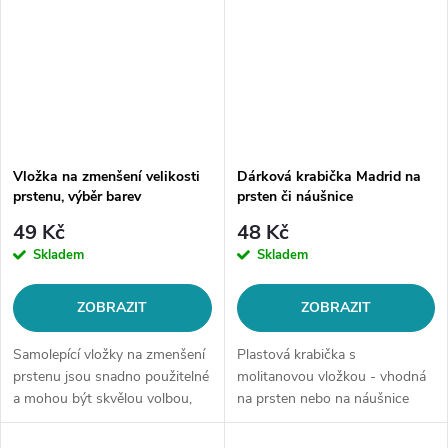
Vložka na zmenšení velikosti
Dárková krabička Madrid na
prstenu, výběr barev
prsten či náušnice
49 Kč
48 Kč
Skladem
Skladem
ZOBRAZIT
ZOBRAZIT
Samolepící vložky na zmenšení
Plastová krabička s
prstenu jsou snadno použitelné
molitanovou vložkou - vhodná
a mohou být skvělou volbou,
na prsten nebo na náušnice
pokud potřebujete prsten
Barva dle výběru
zmenšit pouze o malé