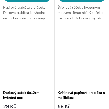
Papírová krabička s průseky
Šifonový sáček s hvězdným
Dárková krabička je vhodná
motivem. Tento něžný sáček o
na: malou sadu šperků (např.
rozměrech 9x12 cm je vyroben
náhrdelník + náušnice) 8 cm x 5
z kvalitního šifonu v žluté
cm x 2,5 cm V ceně je 1
barvě. Zlaté hvězdy a měsíc na
krabička.
sáčku dodávají nádech luxusu....
Dárkový sáček 9x12cm -
Květinová papírová krabička s
hvězdná noc
mašličkou
29 Kč
58 Kč