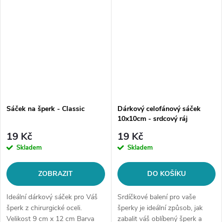
srdíček krásně...
Sáček na šperk - Classic
Dárkový celofánový sáček
10x10cm - srdcový ráj
19 Kč
19 Kč
Skladem
Skladem
ZOBRAZIT
DO KOŠÍKU
Ideální dárkový sáček pro Váš
Srdíčkové balení pro vaše
šperk z chirurgické oceli.
šperky je ideální způsob, jak
Velikost 9 cm x 12 cm Barva
zabalit váš oblíbený šperk a