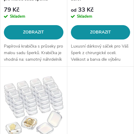
r
o
79 Kč
33 Kč
od
o
Skladem
Skladem
d
d
ZOBRAZIT
ZOBRAZIT
u
u
Papírová krabička s průseky pro
Luxusní dárkový sáček pro Váš
k
malou sadu šperků. Krabička je
šperk z chirurgické oceli.
vhodná na: samotný náhrdelník
Velikost a barva dle výběru
k
či náramek nebo pro malý set -
t
náhrdelník či náramek +
t
náušnice Barva: dle...
ů
ů