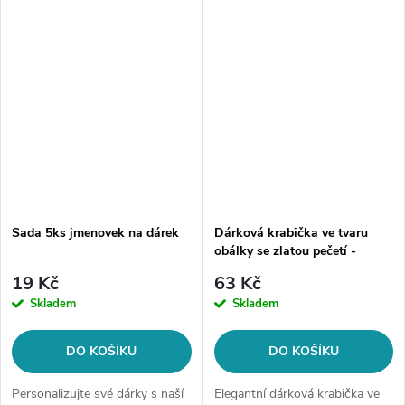
množství. Obsah balení: 19
samolepících...
Sada 5ks jmenovek na dárek
Dárková krabička ve tvaru
obálky se zlatou pečetí -
starorůžová
19 Kč
63 Kč
Skladem
Skladem
DO KOŠÍKU
DO KOŠÍKU
Personalizujte své dárky s naší
Elegantní dárková krabička ve