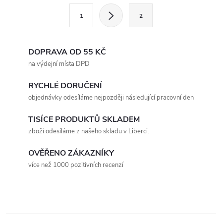
l
S
1
2
t
á
r
d
á
DOPRAVA OD 55 KČ
a
n
na výdejní místa DPD
k
c
RYCHLÉ DORUČENÍ
o
objednávky odesíláme nejpozději následující pracovní den
í
v
á
TISÍCE PRODUKTŮ SKLADEM
p
zboží odesíláme z našeho skladu v Liberci.
n
r
í
OVĚŘENO ZÁKAZNÍKY
v
více než 1000 pozitivních recenzí
k
y