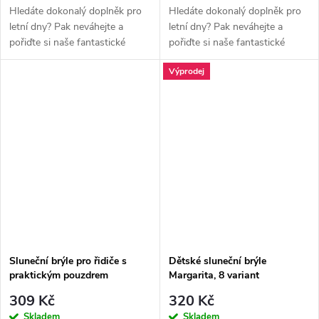
Hledáte dokonalý doplněk pro
Hledáte dokonalý doplněk pro
letní dny? Pak neváhejte a
letní dny? Pak neváhejte a
pořiďte si naše fantastické
pořiďte si naše fantastické
sluneční brýle! Tyto brýle
sluneční brýle! Tyto brýle
Výprodej
nejenom, že ochrání Vaše oči
nejenom, že ochrání Vaše oči
před škodlivým UV zářením, ale
před škodlivým UV zářením, ale
také...
také...
Sluneční brýle pro řidiče s
Dětské sluneční brýle
praktickým pouzdrem
Margarita, 8 variant
309 Kč
320 Kč
Skladem
Skladem