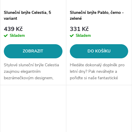
Sluneční brýle Celestia, 5
Sluneční brýle Pablo, černo -
variant
zelené
439 Kč
331 Kč
Skladem
Skladem
ZOBRAZIT
DO KOŠÍKU
Stylové sluneční brýle Celestia
Hledáte dokonalý doplněk pro
zaujmou elegantním
letní dny? Pak neváhejte a
bezrámečkovým designem,
pořiďte si naše fantastické
geometrickými čočkami a
sluneční brýle! Tyto brýle
výraznými zdobenými
nejenom, že ochrání Vaše oči
stranicemi zakončenými
před škodlivým UV zářením, ale
detailem hadí hlavy. Moderní
také...
ženský...