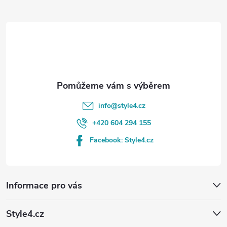
t
í
info
@
style4.cz
+420 604 294 155
Facebook: Style4.cz
Informace pro vás
Style4.cz