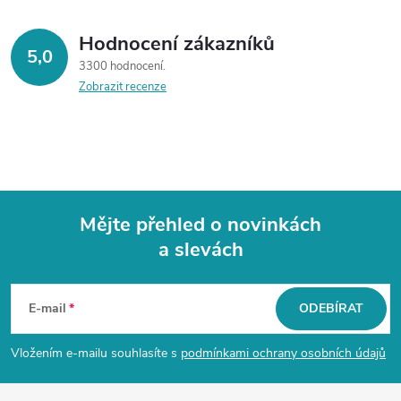
v
ý
Hodnocení zákazníků
5,0
3300 hodnocení
p
Zobrazit recenze
i
s
u
Mějte přehled o novinkách
a slevách
Z
á
E-mail
ODEBÍRAT
p
Vložením e-mailu souhlasíte s
podmínkami ochrany osobních údajů
a