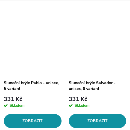
nebo jinak se věnovat aktivnímu
sluneční brýle! Tyto brýle
životnímu stylu? Sportovní
nejenom, že ochrání Vaše oči
brýle White Tours jsou
před škodlivým UV zářením, ale
důležitou...
také...
Sluneční brýle Pablo - unisex,
Sluneční brýle Salvador -
5 variant
unisex, 6 variant
331 Kč
331 Kč
Skladem
Skladem
ZOBRAZIT
ZOBRAZIT