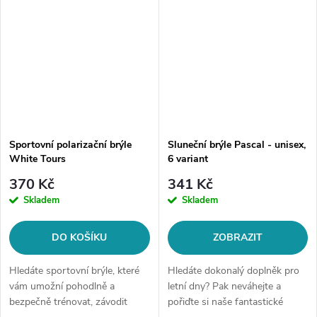
Sportovní polarizační brýle
Sluneční brýle Pascal - unisex,
White Tours
6 variant
370 Kč
341 Kč
Skladem
Skladem
DO KOŠÍKU
ZOBRAZIT
Hledáte sportovní brýle, které
Hledáte dokonalý doplněk pro
vám umožní pohodlně a
letní dny? Pak neváhejte a
bezpečně trénovat, závodit
pořiďte si naše fantastické