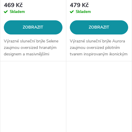
469 Kč
479 Kč
Skladem
Skladem
ZOBRAZIT
ZOBRAZIT
Výrazné sluneční brýle Selene
Výrazné sluneční brýle Aurora
zaujmou oversized hranatým
zaujmou oversized pilotním
designem a masivnějšími
tvarem inspirovaným ikonickým
obroučkami, které dodávají
fashion stylem a masivnějšími
modelu moderní fashion vzhled.
stranicemi s elegantním
Stylové provedení krásně
kovovým detailem. Moderní
doplní...
design...