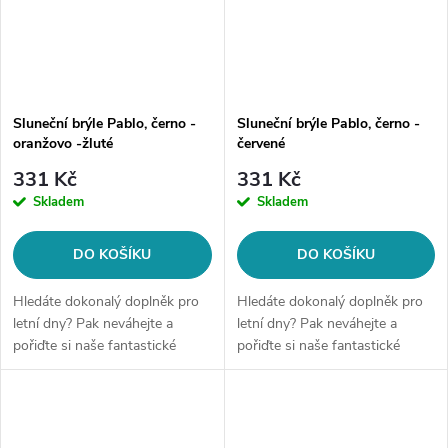
Sluneční brýle Pablo, černo -
Sluneční brýle Pablo, černo -
oranžovo -žluté
červené
331 Kč
331 Kč
Skladem
Skladem
DO KOŠÍKU
DO KOŠÍKU
Hledáte dokonalý doplněk pro
Hledáte dokonalý doplněk pro
letní dny? Pak neváhejte a
letní dny? Pak neváhejte a
pořiďte si naše fantastické
pořiďte si naše fantastické
sluneční brýle! Tyto brýle
sluneční brýle! Tyto brýle
nejenom, že ochrání Vaše oči
nejenom, že ochrání Vaše oči
před škodlivým UV zářením, ale
před škodlivým UV zářením, ale
také...
také...