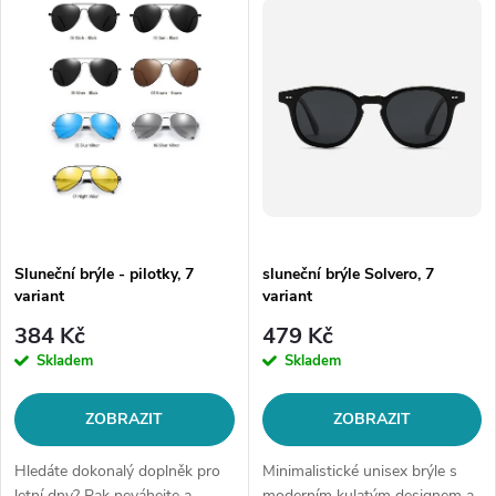
z
ý
Abecedně
e
p
n
i
í
s
p
p
Sluneční brýle - pilotky, 7
sluneční brýle Solvero, 7
r
variant
variant
r
o
384 Kč
479 Kč
o
Skladem
Skladem
d
d
ZOBRAZIT
ZOBRAZIT
u
u
Hledáte dokonalý doplněk pro
Minimalistické unisex brýle s
letní dny? Pak neváhejte a
moderním kulatým designem a