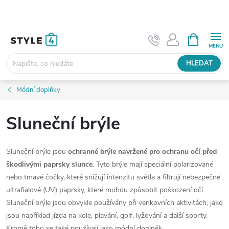
Přejít
na
obsah
NÁKUPNÍ
KOŠÍK
HLEDAT
Módní doplňky
Sluneční brýle
Sluneční brýle jsou
ochranné brýle navržené pro ochranu očí před
škodlivými paprsky slunce
. Tyto brýle mají speciální polarizované
nebo tmavé čočky, které snižují intenzitu světla a filtrují nebezpečné
ultrafialové (UV) paprsky, které mohou způsobit poškození očí.
Sluneční brýle jsou obvykle používány při venkovních aktivitách, jako
jsou například jízda na kole, plavání, golf, lyžování a další sporty.
Kromě toho se také používají jako módní doplněk.