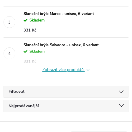
Sluneční brýle Marco - unisex, 6 variant
Skladem
331 Kč
Sluneční brýle Salvador - unisex, 6 variant
Skladem
331 Kč
Zobrazit více produktů
Filtrovat
Ř
Nejprodávanější
a
Nejlevnější
V
Nejdražší