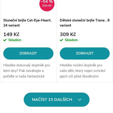
–54 %
331 Kč
Sluneční brýle Cat-Eye-Heart,
Dětské sluneční brýle Tiana , 8
24 variant
variant
149 Kč
309 Kč
Skladem
Skladem
ZOBRAZIT
ZOBRAZIT
Hledáte dokonalý doplněk pro
Hledáte módní doplněk pro
letní dny? Pak neváhejte a
vaše děti, který nejen ochrání
pořiďte si naše fantastické
jejich oči před škodlivými
sluneční brýle! Tyto brýle
paprsky slunce, ale bude také
nejenom, že ochrání Vaše oči
skvěle vypadat? Pak jste na
před škodlivým UV zářením, ale
správném místě! Naše
O
také...
sluneční...
NAČÍST 15 DALŠÍCH
v