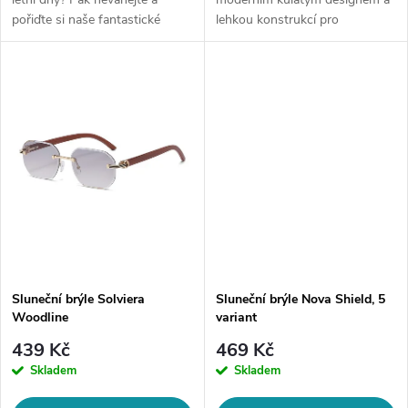
k
pořiďte si naše fantastické
lehkou konstrukcí pro
k
sluneční brýle! Tyto brýle
každodenní nošení.
t
nejenom, že ochrání Vaše oči
t
před škodlivým UV zářením, ale
ů
také...
ů
Sluneční brýle Solviera
Sluneční brýle Nova Shield, 5
Woodline
variant
439 Kč
469 Kč
Skladem
Skladem