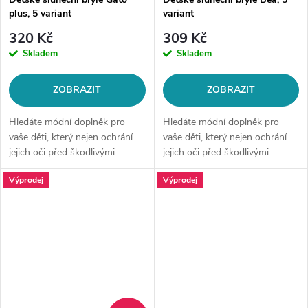
plus, 5 variant
variant
320 Kč
309 Kč
Skladem
Skladem
ZOBRAZIT
ZOBRAZIT
Hledáte módní doplněk pro
Hledáte módní doplněk pro
vaše děti, který nejen ochrání
vaše děti, který nejen ochrání
jejich oči před škodlivými
jejich oči před škodlivými
paprsky slunce, ale bude také
paprsky slunce, ale bude také
Výprodej
Výprodej
skvěle vypadat? Pak jste na
skvěle vypadat? Pak jste na
správném místě! Tyto kočičí...
správném místě! Naše
sluneční...