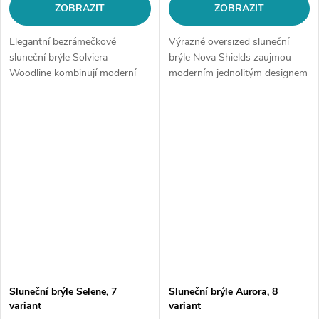
ZOBRAZIT
ZOBRAZIT
Elegantní bezrámečkové
Výrazné oversized sluneční
sluneční brýle Solviera
brýle Nova Shields zaujmou
Woodline kombinují moderní
moderním jednolitým designem
geometrické čočky s jemným
a futuristickým vzhledem. Velká
dřevěným efektem straniček a
panoramatická čočka, široké
zlatými kovovými detaily. Lehký
stranice a výrazná silueta
design působí...
dodají...
Sluneční brýle Selene, 7
Sluneční brýle Aurora, 8
variant
variant