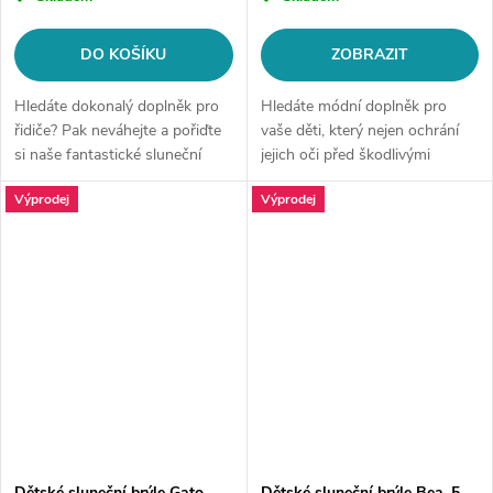
DO KOŠÍKU
ZOBRAZIT
Hledáte dokonalý doplněk pro
Hledáte módní doplněk pro
řidiče? Pak neváhejte a pořiďte
vaše děti, který nejen ochrání
si naše fantastické sluneční
jejich oči před škodlivými
brýle! Tyto brýle nejenom, že
paprsky slunce, ale bude také
Výprodej
Výprodej
ochrání Vaše oči před
skvěle vypadat? Pak jste na
škodlivým UV zářením, ale
správném místě! Naše
také...
sluneční...
Dětské sluneční brýle Gato
Dětské sluneční brýle Bea, 5