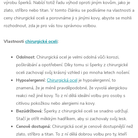
výrobu šperků. Nabízí totiž řadu výhod oproti jiným kovům, jako je
zlato, stříbro nebo titan. V tomto článku se podíváme na vlastnosti a
ceny chirurgické oceli a porovnáme ji s jinými kovy, abyste se mohli
rozhodnout, zda je pro vás tou správnou volbou.
Vlastnosti
chirurgické oceli
:
Odolnost:
Chirurgická ocel je velmi odolná vůči korozi,
poškrábání a opotřebení. Díky tomu si šperky z chirurgické
oceli zachovají svůj krásný vzhled i po mnoha letech nošení.
Hypoalergenní:
Chirurgická ocel
je hypoalergenní, to
znamená, že je méně pravděpodobné, že vyvolá alergickou
reakci než jiné kovy. To z ní dělá ideální volbu pro osoby s
citlivou pokožkou nebo alergiemi na kovy.
Bezúdržbová:
Šperky z chirurgické oceli se snadno udržují.
Stačí je otřít měkkým hadříkem, aby si zachovaly svůj lesk.
Cenově dostupná:
Chirurgická ocel je cenově dostupnější než
zlato, stříbro a titan. To z ní dělá dobrou volbu pro ty, kteří