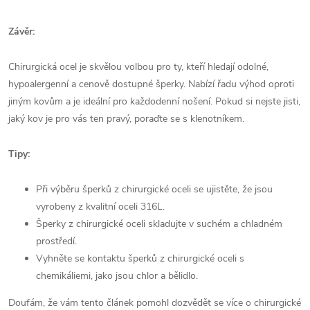
Závěr:
Chirurgická ocel je skvělou volbou pro ty, kteří hledají odolné,
hypoalergenní a cenově dostupné šperky. Nabízí řadu výhod oproti
jiným kovům a je ideální pro každodenní nošení. Pokud si nejste jisti,
jaký kov je pro vás ten pravý, poraďte se s klenotníkem.
Tipy:
Při výběru šperků z chirurgické oceli se ujistěte, že jsou
vyrobeny z kvalitní oceli 316L.
Šperky z chirurgické oceli skladujte v suchém a chladném
prostředí.
Vyhněte se kontaktu šperků z chirurgické oceli s
chemikáliemi, jako jsou chlor a bělidlo.
Doufám, že vám tento článek pomohl dozvědět se více o chirurgické