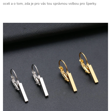
oceli a o tom, zda je pro vás tou správnou volbou pro šperky.