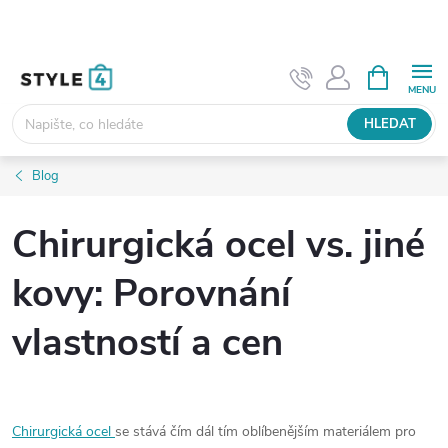
Přejít
na
obsah
NÁKUPNÍ
KOŠÍK
HLEDAT
Blog
Chirurgická ocel vs. jiné
kovy: Porovnání
vlastností a cen
Chirurgická ocel
se stává čím dál tím oblíbenějším materiálem pro