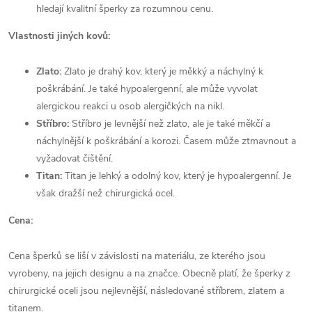
hledají kvalitní šperky za rozumnou cenu.
Vlastnosti jiných kovů:
Zlato:
Zlato je drahý kov, který je měkký a náchylný k
poškrábání. Je také hypoalergenní, ale může vyvolat
alergickou reakci u osob alergičkých na nikl.
Stříbro:
Stříbro je levnější než zlato, ale je také měkčí a
náchylnější k poškrábání a korozi. Časem může ztmavnout a
vyžadovat čištění.
Titan:
Titan je lehký a odolný kov, který je hypoalergenní. Je
však dražší než chirurgická ocel.
Cena:
Cena šperků se liší v závislosti na materiálu, ze kterého jsou
vyrobeny, na jejich designu a na značce. Obecně platí, že šperky z
chirurgické oceli jsou nejlevnější, následované stříbrem, zlatem a
titanem.