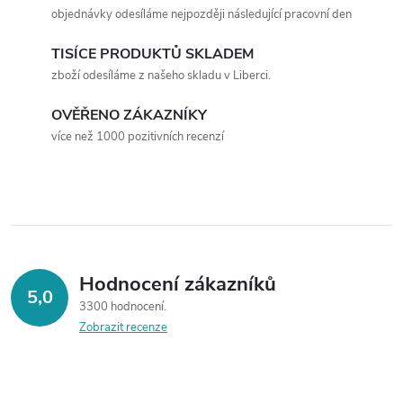
á
objednávky odesíláme nejpozději následující pracovní den
d
TISÍCE PRODUKTŮ SKLADEM
a
zboží odesíláme z našeho skladu v Liberci.
c
OVĚŘENO ZÁKAZNÍKY
více než 1000 pozitivních recenzí
í
p
r
v
Hodnocení zákazníků
k
5,0
3300 hodnocení
y
Zobrazit recenze
v