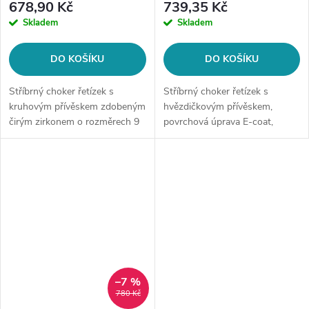
678,90 Kč
739,35 Kč
Skladem
Skladem
DO KOŠÍKU
DO KOŠÍKU
Stříbrný choker řetízek s
Stříbrný choker řetízek s
kruhovým přívěskem zdobeným
hvězdičkovým přívěskem,
čirým zirkonem o rozměrech 9
povrchová úprava E-coat,
x 9 mm, povrchová úprava E-
ryzost 925/1000.
coat, ryzost stříbra 925/1000.
–7 %
780 Kč