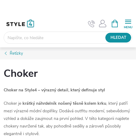
Přejít
na
obsah
NÁKUPNÍ
KOŠÍK
HLEDAT
Řetízky
Choker
Choker na Style4 – výrazný detail, který definuje styl
Choker je
krátký náhrdelník nošený těsně kolem krku
, který patří
mezi výrazné módní doplňky. Dodává outfitu moderní, sebevědomý
vzhled a dokáže zaujmout na první pohled. V této kategorii najdete
chokery navržené tak, aby pohodlně seděly a zároveň působily
elegantně i stylově.