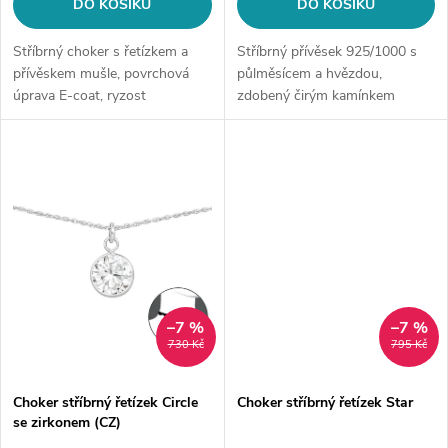
d
DO KOŠÍKU
DO KOŠÍKU
u
u
Stříbrný choker s řetízkem a
Stříbrný přívěsek 925/1000 s
k
přívěskem mušle, povrchová
půlměsícem a hvězdou,
úprava E-coat, ryzost
zdobený čirým kamínkem
k
925/1000.
Kubické zirkonie, velikost 9x11
t
mm, váha 1,6 g, povrchová
t
úprava E-coat.
ů
ů
–7 %
–7 %
730 Kč
795 Kč
Choker stříbrný řetízek Circle
Choker stříbrný řetízek Star
se zirkonem (CZ)