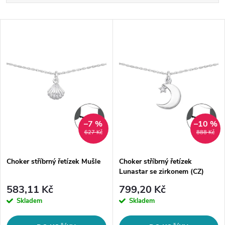
a
Nejlevnější
V
Nejdražší
z
ý
Abecedně
e
p
n
i
í
s
–7 %
–10 %
627 Kč
888 Kč
p
p
Choker stříbrný řetízek Mušle
Choker stříbrný řetízek
r
Lunastar se zirkonem (CZ)
r
o
583,11 Kč
799,20 Kč
o
Skladem
Skladem
d