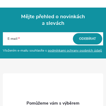
ý
p
Mějte přehled o novinkách
i
a slevách
Z
s
á
u
E-mail
ODEBÍRAT
p
Vložením e-mailu souhlasíte s
podmínkami ochrany osobních údajů
a
t
í