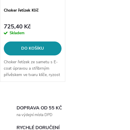
Choker řetízek Klíč
725,40 Kč
Skladem
DO KOŠÍKU
Choker řetízek ze sametu s E-
coat úpravou a stříbrným
přívěskem ve tvaru klíče, ryzost
925/1000.
O
v
DOPRAVA OD 55 KČ
na výdejní místa DPD
l
RYCHLÉ DORUČENÍ