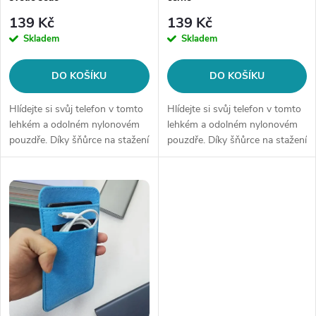
r
o
139 Kč
139 Kč
o
Skladem
Skladem
d
d
DO KOŠÍKU
DO KOŠÍKU
u
u
Hlídejte si svůj telefon v tomto
Hlídejte si svůj telefon v tomto
k
lehkém a odolném nylonovém
lehkém a odolném nylonovém
pouzdře. Díky šňůrce na stažení
pouzdře. Díky šňůrce na stažení
k
a pevné síťovině bude váš mobil
a pevné síťovině bude váš mobil
t
v bezpečí před prachem,
v bezpečí před prachem,
t
škrábanci a nárazy. Rozměr:...
škrábanci a nárazy. Rozměr:...
ů
ů