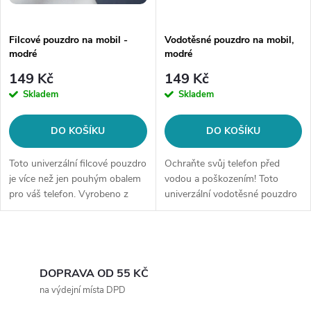
Filcové pouzdro na mobil -
Vodotěsné pouzdro na mobil,
modré
modré
149 Kč
149 Kč
Skladem
Skladem
DO KOŠÍKU
DO KOŠÍKU
Toto univerzální filcové pouzdro
Ochraňte svůj telefon před
je více než jen pouhým obalem
vodou a poškozením! Toto
pro váš telefon. Vyrobeno z
univerzální vodotěsné pouzdro
vysoce kvalitního filcu, nabízí
je ideální pro všechny, kteří
nejen dokonalou ochranu před
chtějí mít svůj mobilní telefon v
poškrábáním a otěrem, ale...
bezpečí během vodních
O
sportů,...
v
DOPRAVA OD 55 KČ
na výdejní místa DPD
l