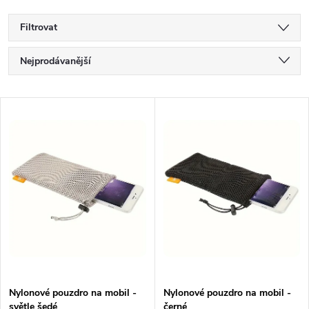
Filtrovat
Ř
Nejprodávanější
a
Nejlevnější
V
Nejdražší
z
ý
Abecedně
e
p
n
i
í
s
p
p
Nylonové pouzdro na mobil -
Nylonové pouzdro na mobil -
r
světle šedé
černé