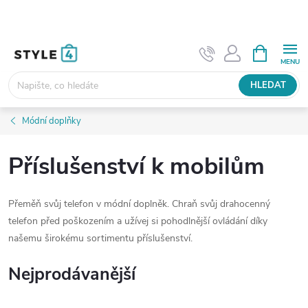
Přejít
na
obsah
NÁKUPNÍ
KOŠÍK
HLEDAT
Módní doplňky
Příslušenství k mobilům
Přeměň svůj telefon v módní doplněk. Chraň svůj drahocenný
telefon před poškozením a užívej si pohodlnější ovládání díky
našemu širokému sortimentu příslušenství.
Nejprodávanější