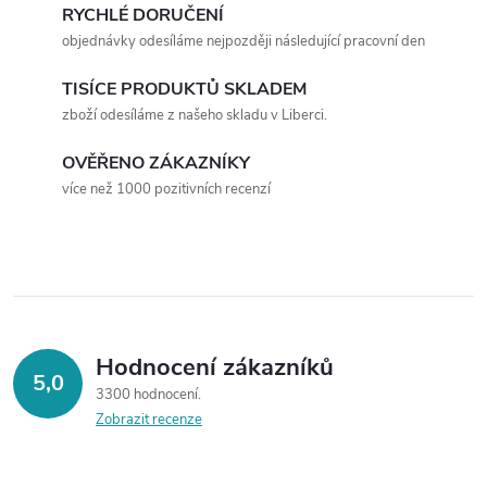
RYCHLÉ DORUČENÍ
á
objednávky odesíláme nejpozději následující pracovní den
d
TISÍCE PRODUKTŮ SKLADEM
a
zboží odesíláme z našeho skladu v Liberci.
c
OVĚŘENO ZÁKAZNÍKY
více než 1000 pozitivních recenzí
í
p
r
v
Hodnocení zákazníků
k
5,0
3300 hodnocení
y
Zobrazit recenze
v