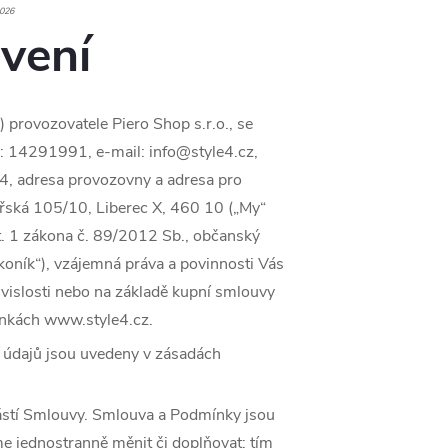
2026
vení
provozovatele Piero Shop s.r.o., se
: 14291991, e-mail: info@style4.cz,
, adresa provozovny a adresa pro
řská 105/10, Liberec X, 460 10 („My“
st. 1 zákona č. 89/2012 Sb., občanský
koník“), vzájemná práva a povinnosti Vás
uvislosti nebo na základě kupní smlouvy
ánkách www.style4.cz.
 údajů jsou uvedeny v zásadách
ástí Smlouvy. Smlouva a Podmínky jsou
 jednostranně měnit či doplňovat; tím