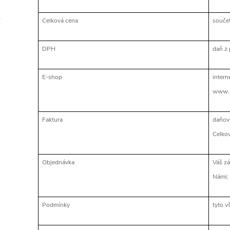
r
Celková cena
souče
DPH
daň z 
E-shop
inter
www.s
Faktura
daňový
Celko
Objednávka
Váš zá
Námi;
Podmínky
tyto 