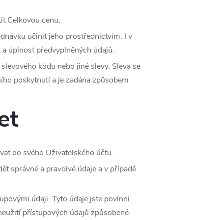
it Celkovou cenu.
návku učinit jeho prostřednictvím. I v
 a úplnost předvyplněných údajů.
levového kódu nebo jiné slevy. Sleva se
jího poskytnutí a je zadána způsobem
et
vat do svého Uživatelského účtu.
dět správné a pravdivé údaje a v případě
upovými údaji. Tyto údaje jste povinni
neužití přístupových údajů způsobené