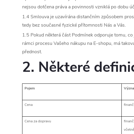
nejsou dotčena práva a povinnosti vzniklá po dobu ú
1.4 Smlouva je uzavírána distančním způsobem pros
tedy bez současné fyzické přítomnosti Nás a Vás.
1.5 Pokud některá část Podmínek odporuje tomu, co j
rámci procesu Vašeho nákupu na E-shopu, má takov
přednost.
2. Některé defini
Pojem
Význ
Cena
finanč
Cena za dopravu
finanč
včetně