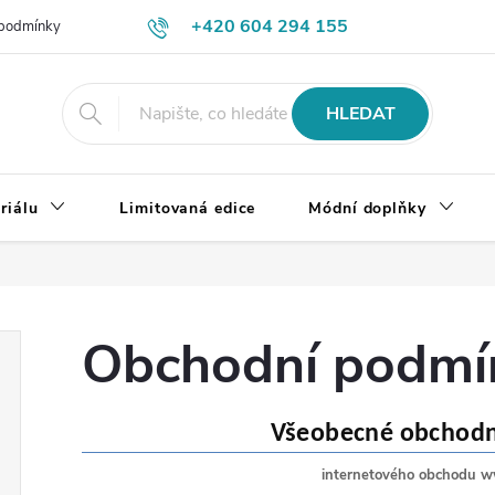
+420 604 294 155
podmínky
Výměna, vrácení a reklamace zboží
Doprava a platba
HLEDAT
riálu
Limitovaná edice
Módní doplňky
Obchodní podmí
Všeobecné obchod
internetového obchodu w