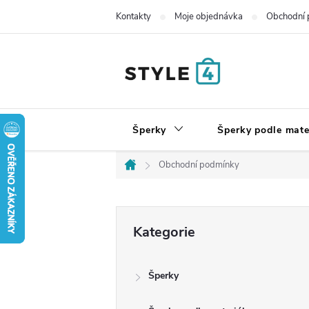
Přejít
Kontakty
Moje objednávka
Obchodní 
na
obsah
Šperky
Šperky podle mate
Obchodní podmínky
Domů
P
Přeskočit
Kategorie
kategorie
o
Šperky
s