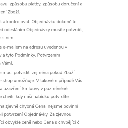
avu, způsobu platby, způsobu doručení a
čení Zboží.
 a kontrolovat. Objednávku dokončíte
Před odesláním Objednávky musíte potvrdit,
 s nimi.
íme e-mailem na adresu uvedenou v
y a tyto Podmínky. Potvrzením
a Vámi.
 moci potvrdit, zejména pokud Zboží
 E-shop umožňuje. V takovém případě Vás
na uzavření Smlouvy v pozměněné
chvíli, kdy naši nabídku potvrdíte.
a zjevně chybná Cena, nejsme povinni
eli potvrzení Objednávky. Za zjevnou
í obvyklé ceně nebo Cena s chybějící či