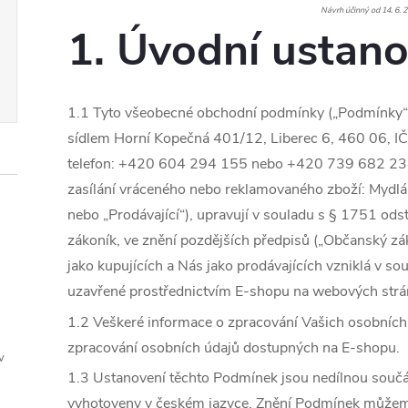
Návrh účinný od 14. 6. 
1. Úvodní ustano
1.1 Tyto všeobecné obchodní podmínky („Podmínky“) 
sídlem Horní Kopečná 401/12, Liberec 6, 460 06, IČ
telefon: +420 604 294 155 nebo +420 739 682 234
zasílání vráceného nebo reklamovaného zboží: Mydlá
nebo „Prodávající“), upravují v souladu s § 1751 od
zákoník, ve znění pozdějších předpisů („Občanský zá
jako kupujících a Nás jako prodávajících vzniklá v so
uzavřené prostřednictvím E-shopu na webových str
1.2 Veškeré informace o zpracování Vašich osobních
zpracování osobních údajů dostupných na E-shopu.
v
1.3 Ustanovení těchto Podmínek jsou nedílnou souč
vyhotoveny v českém jazyce. Znění Podmínek můžeme