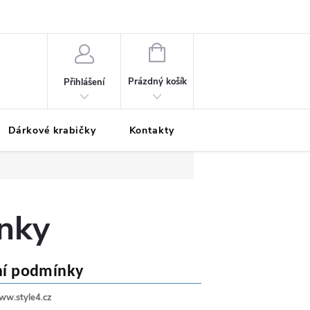
Podmínky ochrany osobních údajů
Odložená platba
Blog
Pé
NÁKUPNÍ
KOŠÍK
Prázdný košík
Přihlášení
Dárkové krabičky
Kontakty
Moje objednávka
nky
ní podmínky
ww.style4.cz