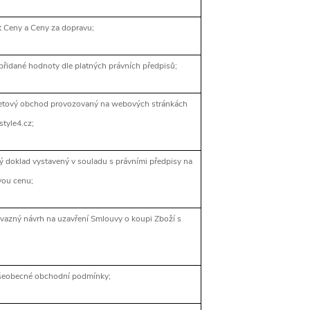
t Ceny a Ceny za dopravu;
přidané hodnoty dle platných právních předpisů;
netový obchod provozovaný na webových stránkách
tyle4.cz;
 doklad vystavený v souladu s právními předpisy na
vou cenu;
vazný návrh na uzavření Smlouvy o koupi Zboží s
všeobecné obchodní podmínky;