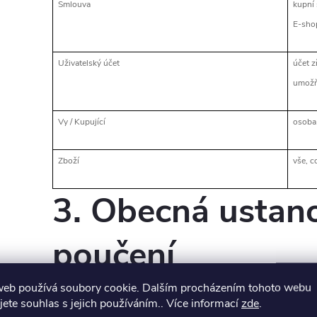
Smlouva
kupní
E-sho
Uživatelský účet
účet z
umožň
Vy / Kupující
osoba
Zboží
vše, c
3. Obecná ustan
poučení
web používá soubory cookie. Dalším procházením tohoto webu
jete souhlas s jejich používáním.. Více informací
zde
.
3.1 Koupě Zboží je možná pouze prostřednictvím we