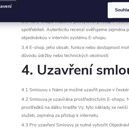
3.2 Při nákupu Zboží jste povinni poskytnout Nám v
avení
Souhl
pravdivě a úplně. Údaje uvedené v Objednávce bude
3.3 Na E-shopu můžeme poskytovat přístup k hodno
spotřebiteli. Autenticitu recenzí ověřujeme zejména
objednávkou v interním systému E-shopu.
3.4 E-shop, jeho obsah, funkce nebo dostupnost m
důvodu údržby nebo technických okolností.
4. Uzavření smlo
4.1 Smlouvu s Námi je možné uzavřít pouze v české
4.2 Smlouva je uzavírána prostřednictvím E-shopu. 
prostředků na dálku hradíte Vy; tyto náklady se neliš
služeb, zejména za přístup k internetu.
4.3 Pro uzavření Smlouvy je nutné vytvořit Objedná