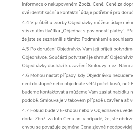
informace o nakupovaném Zboží, Ceně, Ceně za dopr
své identifikační a kontaktní údaje potřebné pro doru
4.4 V průběhu tvorby Objednávky můžete údaje měnit
stisknutím tlačítka „Objednat s povinností platby“. 
že jste se seznámili s těmito Podmínkami a souhlasíte
4.5 Po doručení Objednávky Vám její přijetí potvrd
Objednávce. Součástí potvrzení je shrnutí Objednávk
Objednávky dochází k uzavření Smlouvy mezi Námi 
4.6 Mohou nastat případy, kdy Objednávku nebudeme
není dostupné nebo objednáte větší počet kusů, než
budeme kontaktovat a můžeme Vám zaslat nabídku 
podobě. Smlouva je v takovém případě uzavřena až ve 
4.7 Pokud bude v E-shopu nebo v Objednávce uveden
dodat Zboží za tuto Cenu ani v případě, že jste obdrž
chybu se považuje zejména Cena zjevně neodpovídajíc