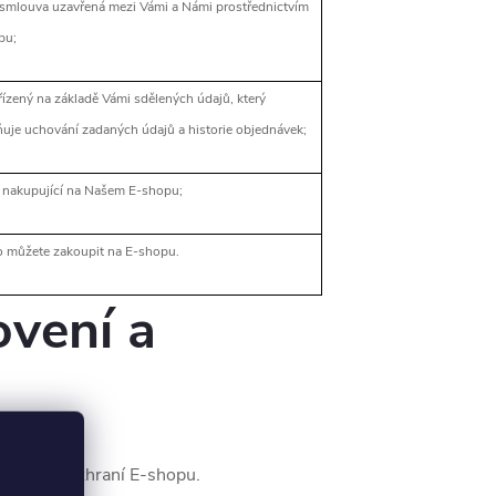
 smlouva uzavřená mezi Vámi a Námi prostřednictvím
pu;
řízený na základě Vámi sdělených údajů, který
uje uchování zadaných údajů a historie objednávek;
 nakupující na Našem E-shopu;
o můžete zakoupit na E-shopu.
ovení a
bového rozhraní E-shopu.