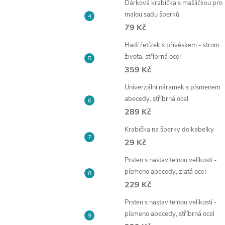
Dárková krabička s mašličkou pro
e
malou sadu šperků
79 Kč
l
Hadí řetízek s přívěskem - strom
života, stříbrná ocel
359 Kč
Univerzální náramek s písmenem
abecedy, stříbrná ocel
289 Kč
Krabička na šperky do kabelky
29 Kč
Prsten s nastavitelnou velikostí -
písmeno abecedy, zlatá ocel
229 Kč
Prsten s nastavitelnou velikostí -
písmeno abecedy, stříbrná ocel