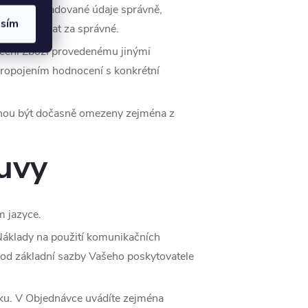
šechny požadované údaje správně,
asím
me považovat za správné.
cení Zboží provedenému jinými
 propojením hodnocení s konkrétní
ohou být dočasně omezeny zejména z
uvy
m jazyce.
Náklady na použití komunikačních
í od základní sazby Vašeho poskytovatele
vku. V Objednávce uvádíte zejména