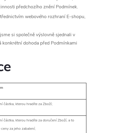
činnosti předchozího znění Podmínek.
třednictvím webového rozhraní E-shopu,
sme si společně výslovně sjednali v
á konkrétní dohoda před Podmínkami
ce
am
ní částka, kterou hradíte za Zboží;
ní částka, kterou hradíte za doručení Zboží, a to
 ceny za jeho zabalení;