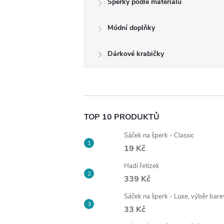
Šperky podle materiálu
t
Módní doplňky
r
a
Dárkové krabičky
n
n
TOP 10 PRODUKTŮ
í
Sáček na šperk - Classic
19 Kč
p
Hadí řetízek
339 Kč
a
Sáček na šperk - Luxe, výběr bare
n
33 Kč