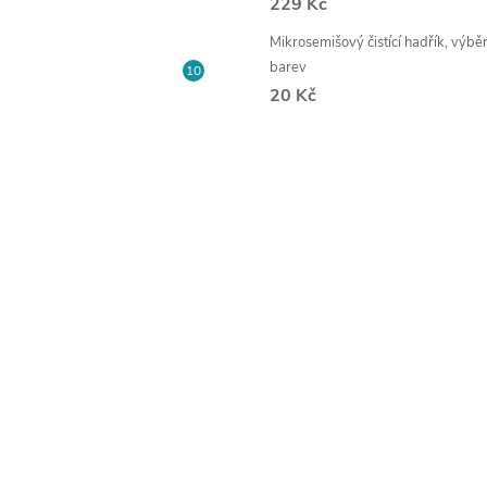
229 Kč
Mikrosemišový čistící hadřík, výbě
barev
20 Kč