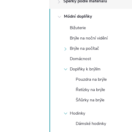
Šperky podle materiálu
t
Módní doplňky
r
Bižuterie
a
Brýle na noční vidění
n
Brýle na počítač
Domácnost
n
Doplňky k brýlím
í
Pouzdra na brýle
Řetízky na brýle
p
Šňůrky na brýle
a
Hodinky
n
Dámské hodinky