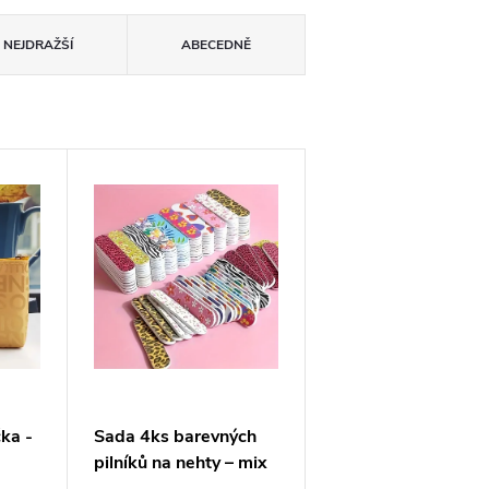
NEJDRAŽŠÍ
ABECEDNĚ
ka -
Sada 4ks barevných
pilníků na nehty – mix
vzorů