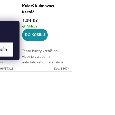
Kulatý kulmovací
kartáč
149 Kč
Skladem
DO KOŠÍKU
asím
mičky,
Tento kulatý kartáč na
stší
vlasy je vyroben z
ks
antistatického materiálu a
ůměru
je ideální pro styling vlasů
:
98/ST318
Kód:
15674
při foukání a tvorbě vln.
 z
Má nylonové štětiny, které
jsou jemné k vlasům a...