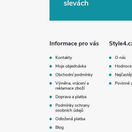
Z
slevách
á
p
a
Informace pro vás
Style4.c
t
Kontakty
O nás
Moje objednávka
Hodnoce
í
Obchodní podmínky
Nejčastěj
Výměna, vrácení a
Povinné 
reklamace zboží
Doprava a platba
Podmínky ochrany
osobních údajů
Odložená platba
Blog