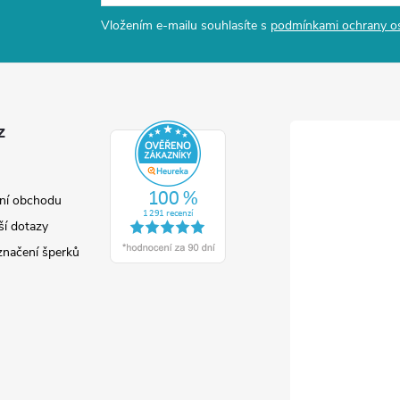
Vložením e-mailu souhlasíte s
podmínkami ochrany o
z
ní obchodu
ší dotazy
značení šperků