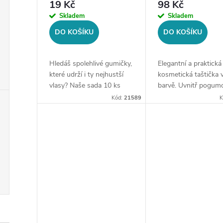
r
19 Kč
98 Kč
d
Skladem
Skladem
o
DO KOŠÍKU
DO KOŠÍKU
u
d
k
Hledáš spolehlivé gumičky,
Elegantní a praktická
u
které udrží i ty nejhustší
kosmetická taštička v
t
vlasy? Naše sada 10 ks
barvě. Uvnitř pogum
černých gumiček o
pro snadnou údržbu.
k
Kód:
21589
K
průměru 4 cm je přesně to,
Bezpečné zapínání na
ů
co potřebuješ. Vyrobeny z
Ideální pro cestování 
t
vysoce kvalitního
každodenní použití.
materiálu,...
Rozměry: 19...
ů