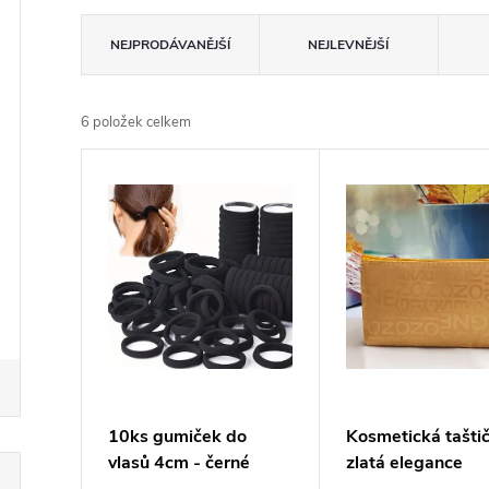
Ř
NEJPRODÁVANĚJŠÍ
NEJLEVNĚJŠÍ
a
6
položek celkem
z
V
e
ý
n
p
í
i
p
s
r
p
10ks gumiček do
Kosmetická taštič
o
vlasů 4cm - černé
zlatá elegance