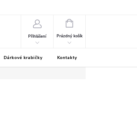
Podmínky ochrany osobních údajů
Odložená platba
Blog
Pé
NÁKUPNÍ
KOŠÍK
Prázdný košík
Přihlášení
Dárkové krabičky
Kontakty
Moje objednávka