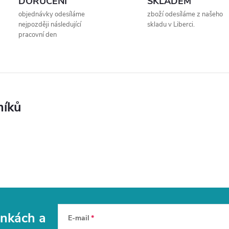
DORUČENÍ
SKLADEM
ý
objednávky odesíláme
zboží odesíláme z našeho
p
nejpozději následující
skladu v Liberci.
pracovní den
i
s
u
níků
vinkách
a
E-mail