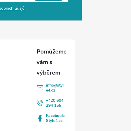
sobních údajů
info
@
styl
e4.cz
+420 604
294 155
Facebook:
Style4.cz