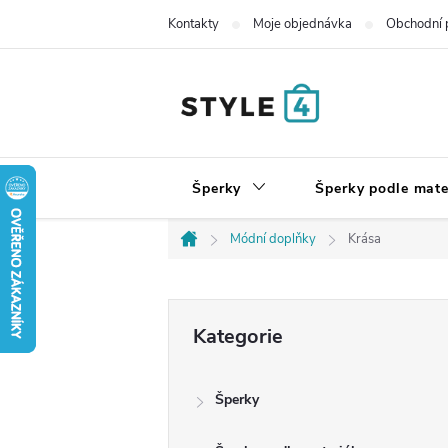
Přejít
Kontakty
Moje objednávka
Obchodní 
na
obsah
Šperky
Šperky podle mate
Módní doplňky
Krása
Domů
P
Přeskočit
Kategorie
kategorie
o
Šperky
s