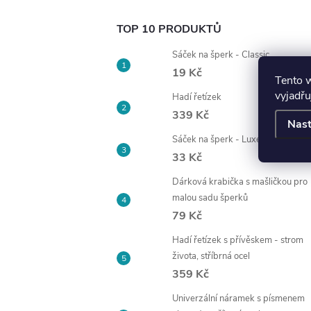
TOP 10 PRODUKTŮ
Sáček na šperk - Classic
19 Kč
Tento 
vyjadřu
Hadí řetízek
339 Kč
Nast
Sáček na šperk - Luxe, výběr bare
33 Kč
Dárková krabička s mašličkou pro
malou sadu šperků
79 Kč
Hadí řetízek s přívěskem - strom
života, stříbrná ocel
359 Kč
Univerzální náramek s písmenem