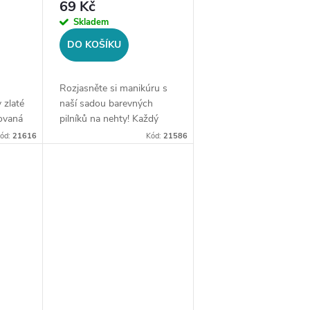
69 Kč
Skladem
DO KOŠÍKU
Rozjasněte si manikúru s
 zlaté
naší sadou barevných
ovaná
pilníků na nehty! Každý
pilník má rozměry 6 cm x
ód:
21616
Kód:
21586
 zip.
1,5 cm a je vyroben z
i
kvalitního materiálu, který
je šetrný k vašim nehtům....