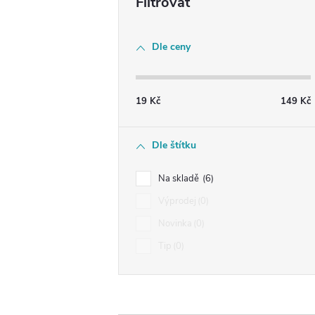
Dle ceny
19
Kč
149
Kč
Dle štítku
Na skladě
6
Výprodej
0
Novinka
0
Tip
0