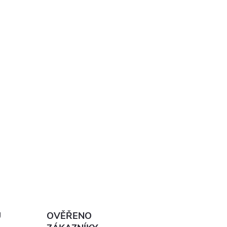
Ů
OVĚŘENO