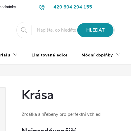
+420 604 294 155
podmínky
Výměna, vrácení a reklamace zboží
Doprava a platba
HLEDAT
riálu
Limitovaná edice
Módní doplňky
Krása
Zrcátka a hřebeny pro perfektní vzhled