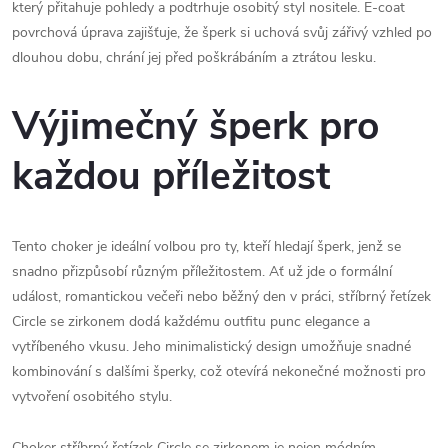
který přitahuje pohledy a podtrhuje osobitý styl nositele. E-coat
povrchová úprava zajišťuje, že šperk si uchová svůj zářivý vzhled po
dlouhou dobu, chrání jej před poškrábáním a ztrátou lesku.
Výjimečný šperk pro
každou příležitost
Tento choker je ideální volbou pro ty, kteří hledají šperk, jenž se
snadno přizpůsobí různým příležitostem. Ať už jde o formální
událost, romantickou večeři nebo běžný den v práci, stříbrný řetízek
Circle se zirkonem dodá každému outfitu punc elegance a
vytříbeného vkusu. Jeho minimalistický design umožňuje snadné
kombinování s dalšími šperky, což otevírá nekonečné možnosti pro
vytvoření osobitého stylu.
Choker stříbrný řetízek Circle se zirkonem je nejen módním