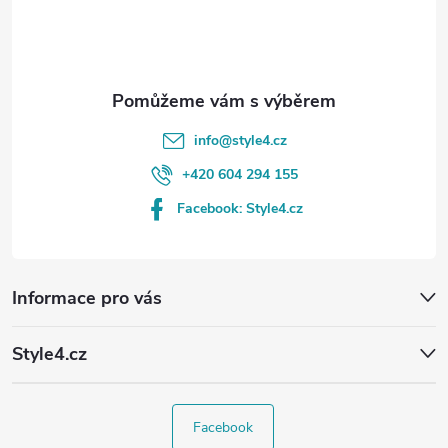
í
info
@
style4.cz
+420 604 294 155
Facebook: Style4.cz
Informace pro vás
Style4.cz
Facebook