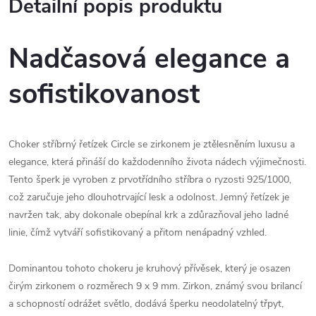
Detailní popis produktu
Nadčasová elegance a
sofistikovanost
Choker stříbrný řetízek Circle se zirkonem je ztělesněním luxusu a
elegance, která přináší do každodenního života nádech výjimečnosti.
Tento šperk je vyroben z prvotřídního stříbra o ryzosti 925/1000,
což zaručuje jeho dlouhotrvající lesk a odolnost. Jemný řetízek je
navržen tak, aby dokonale obepínal krk a zdůrazňoval jeho ladné
linie, čímž vytváří sofistikovaný a přitom nenápadný vzhled.
Dominantou tohoto chokeru je kruhový přívěsek, který je osazen
čirým zirkonem o rozměrech 9 x 9 mm. Zirkon, známý svou brilancí
a schopností odrážet světlo, dodává šperku neodolatelný třpyt,