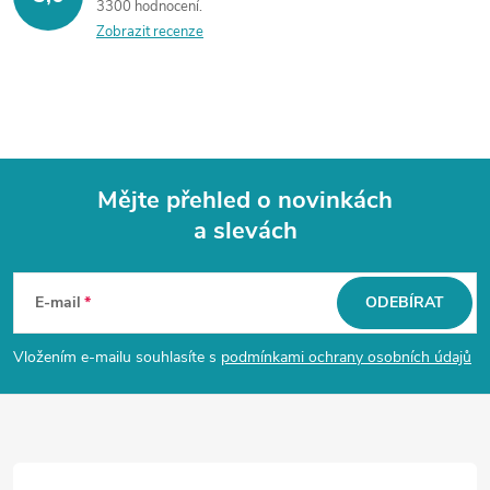
3300 hodnocení
Zobrazit recenze
Mějte přehled o novinkách
a slevách
Z
á
E-mail
ODEBÍRAT
p
Vložením e-mailu souhlasíte s
podmínkami ochrany osobních údajů
a
t