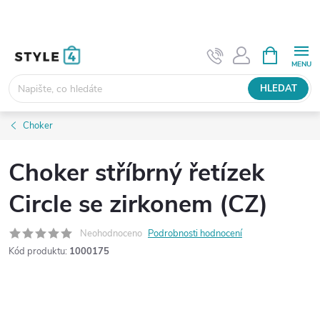
Přejít
na
obsah
NÁKUPNÍ
KOŠÍK
HLEDAT
Choker
Choker stříbrný řetízek
Circle se zirkonem (CZ)
Neohodnoceno
Podrobnosti hodnocení
Kód produktu:
1000175