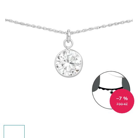
–7 %
730 Kč