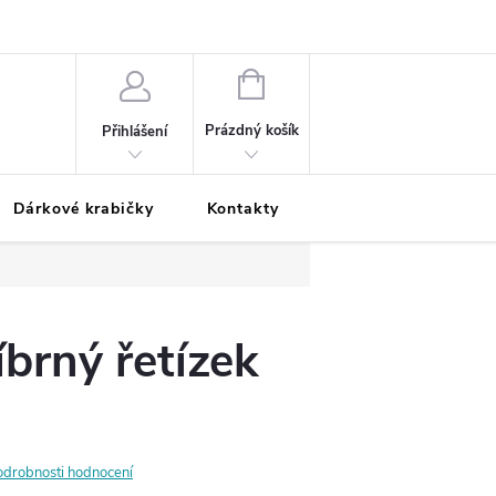
Podmínky ochrany osobních údajů
Odložená platba
Blog
Pé
NÁKUPNÍ
KOŠÍK
Prázdný košík
Přihlášení
Dárkové krabičky
Kontakty
Moje objednávka
íbrný řetízek
odrobnosti hodnocení