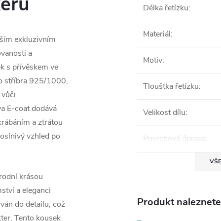
keru
Délka řetízku
:
Materiál
:
aším exkluzivním
ovanosti a
Motiv
:
ek s přívěskem ve
ho stříbra 925/1000,
Tloušťka řetízku
:
 vůči
a E-coat dodává
Velikost dílu
:
krábáním a ztrátou
 oslnivý vzhled po
Povrchová úprava
:
VŠE
írodní krásou
ství a eleganci
Produkt naleznete 
ván do detailu, což
kter. Tento kousek