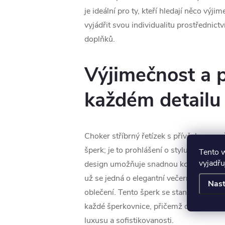
je ideální pro ty, kteří hledají něco výji
vyjádřit svou individualitu prostřednic
doplňků.
Výjimečnost a p
každém detailu
Choker stříbrný řetízek s přívěskem mušl
šperk; je to prohlášení o stylu a vkusu. 
Tento 
vyjadřu
design umožňuje snadnou kombinaci s r
už se jedná o elegantní večerní šaty neb
Nast
oblečení. Tento šperk se stane nepostra
každé šperkovnice, přičemž dodá každé
luxusu a sofistikovanosti.