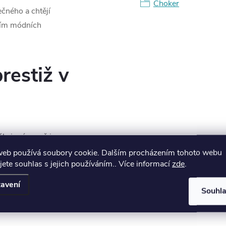
Choker
mečného a chtějí
tvím módních
restiž v
e je více než jen
Jeho minimalistický
web používá soubory cookie. Dalším procházením tohoto webu
jete souhlas s jejich používáním.. Více informací
zde
.
ůznými outfity, ať
o ležérní denní
avení
Souhl
datelnou součástí
mu outfitu nádech