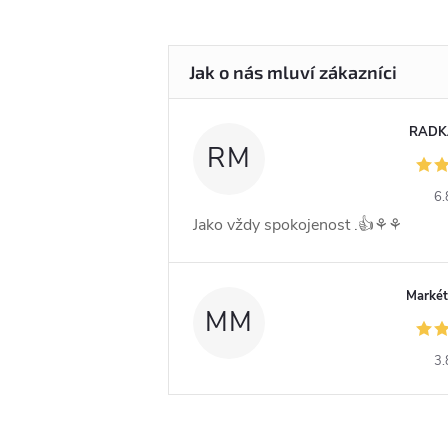
RADK
RM
6.
Jako vždy spokojenost .👍⚘️⚘️
Markét
MM
3.