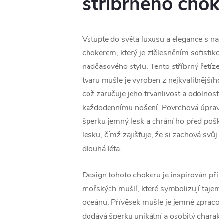
stříbrného cho
Vstupte do světa luxusu a elegance s n
chokerem, který je ztělesněním sofistik
nadčasového stylu. Tento stříbrný řetíz
tvaru mušle je vyroben z nejkvalitnější
což zaručuje jeho trvanlivost a odolnost
každodennímu nošení. Povrchová úprav
šperku jemný lesk a chrání ho před poš
lesku, čímž zajišťuje, že si zachová svůj
dlouhá léta.
Design tohoto chokeru je inspirován př
mořských mušlí, které symbolizují tajem
oceánu. Přívěsek mušle je jemně zpraco
dodává šperku unikátní a osobitý chara