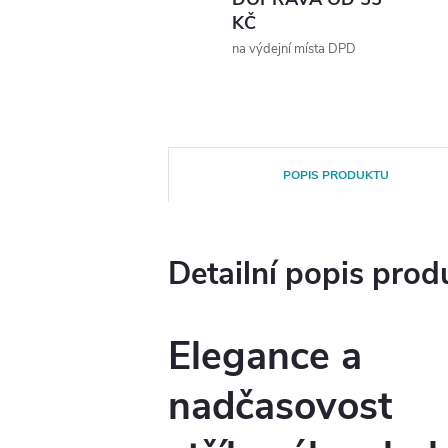
KČ
na výdejní místa DPD
POPIS PRODUKTU
Detailní popis prod
Elegance a
nadčasovost