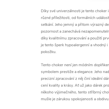
Díky své univerzálnosti je tento choker 
různé příležitosti, od formálních událos
setkání. Jeho jemný a přitom výrazný de
pozornost a zanechává nezapomenuteln
díky kvalitnímu zpracování a použití prv
je tento šperk hypoalergenní a vhodný i 
pokožku.
Tento choker není jen módním doplňkem
symbolem prestiže a elegance. Jeho na
precizní zpracování z něj činí ideální dáre
cení kvality a krásy. Ať už jako dárek p
někoho výjimečného, tento stříbrný cho
mušle je zárukou spokojenosti a obdivu