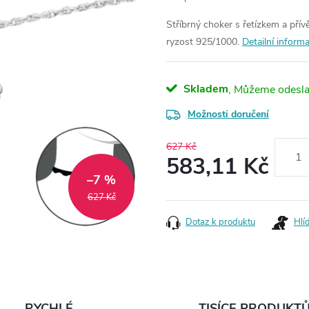
Stříbrný choker s řetízkem a pří
ryzost 925/1000.
Detailní inform
Skladem
Možnosti doručení
627 Kč
583,11 Kč
–7 %
Měrná
627 Kč
cena:
Dotaz k produktu
Hlí
RYCHLÉ
TISÍCE PRODUKT