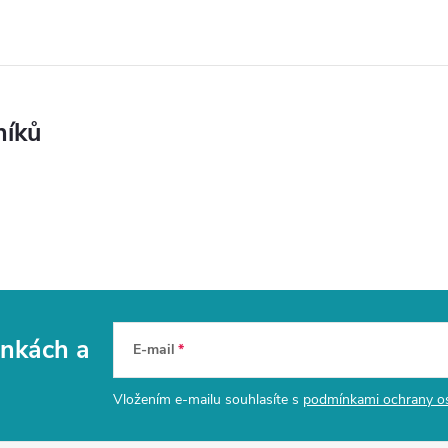
níků
vinkách
a
E-mail
Vložením e-mailu souhlasíte s
podmínkami ochrany o