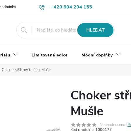
+420 604 294 155
podmínky
Výměna, vrácení a reklamace zboží
Doprava a platba
HLEDAT
riálu
Limitovaná edice
Módní doplňky
Choker stříbrný řetízek Mušle
Choker stř
Mušle
Neohodnoceno
P
Kód produktu:
1000177