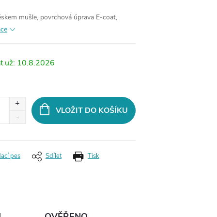
věskem mušle, povrchová úprava E-coat,
ace
10.8.2026
VLOŽIT DO KOŠÍKU
dací pes
Sdílet
Tisk
Ů
OVĚŘENO