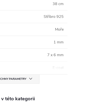
38 cm
Stříbro 925
Moře
1 mm
7 x 6 mm
E-coat
CHNY PARAMETRY
v této kategorii