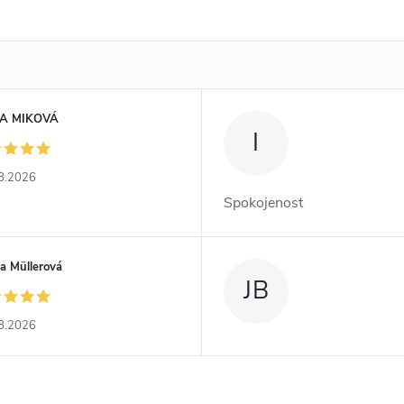
A MIKOVÁ
I
8.2026
Spokojenost
a Müllerová
JB
8.2026