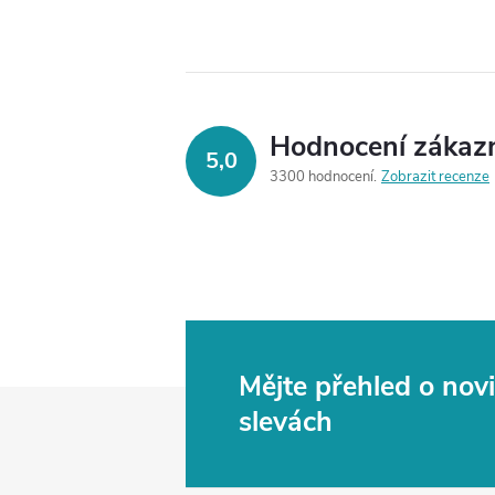
Hodnocení zákaz
5,0
3300 hodnocení
Zobrazit recenze
Mějte přehled o no
Z
slevách
á