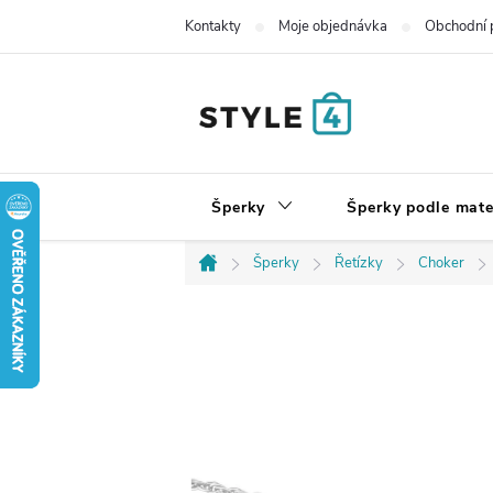
Přejít
Kontakty
Moje objednávka
Obchodní 
na
obsah
Šperky
Šperky podle mate
Šperky
Řetízky
Choker
Domů