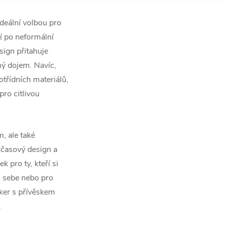
ideální volbou pro
tí po neformální
sign přitahuje
ý dojem. Navíc,
otřídních materiálů,
pro citlivou
, ale také
dčasový design a
k pro ty, kteří si
ro sebe nebo pro
ker s přívěskem
.