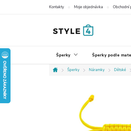
Přejít
Kontakty
Moje objednávka
Obchodní 
na
obsah
Šperky
Šperky podle mate
Šperky
Náramky
Dětské
Domů