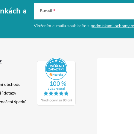
vinkách
a
E-mail
Vložením e-mailu souhlasíte s
podmínkami ochrany o
z
ní obchodu
ší dotazy
značení šperků