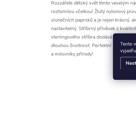
Rozzářete dětský svět tímto veselým n
roztomilou včelkou! Žlutý nylonový pro
slunečních paprsků a je nejen krásný, al
nastavitelný. Stříbrný přívěsek z kvalit
sterlingového stříbra dodává šperku je
Tento 
dlouhou životnost. Perfektní doplněk p
vyjadřu
a milovníky přírody!
Nast