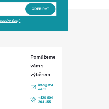
ODEBÍRAT
sobních údajů
info
@
styl
e4.cz
+420 604
294 155