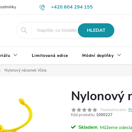
+420 604 294 155
podmínky
Výměna, vrácení a reklamace zboží
Doprava a platba
HLEDAT
riálu
Limitovaná edice
Módní doplňky
Nylonový náramek Včela
Nylonový 
Neohodnoceno
P
Kód produktu:
1000227
Skladem