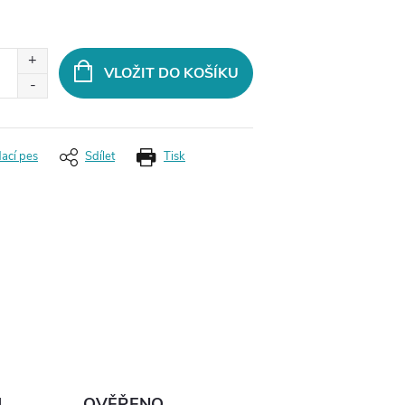
VLOŽIT DO KOŠÍKU
dací pes
Sdílet
Tisk
Ů
OVĚŘENO