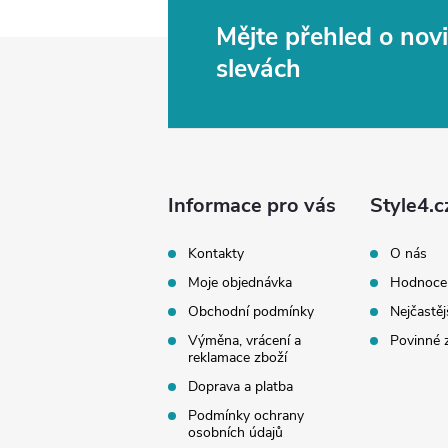
Mějte přehled o no
Z
slevách
á
p
a
Informace pro vás
Style4.c
t
Kontakty
O nás
Moje objednávka
Hodnoce
í
Obchodní podmínky
Nejčastěj
Výměna, vrácení a
Povinné 
reklamace zboží
Doprava a platba
Podmínky ochrany
osobních údajů