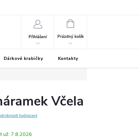
Podmínky ochrany osobních údajů
Odložená platba
Blog
Pé
NÁKUPNÍ
KOŠÍK
Prázdný košík
Přihlášení
Dárkové krabičky
Kontakty
Moje objednávka
náramek Včela
odrobnosti hodnocení
7.8.2026