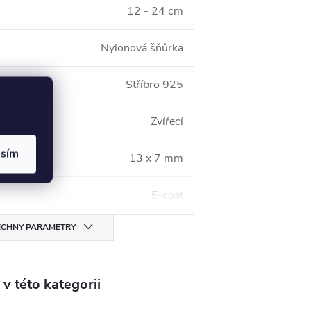
12 - 24 cm
Nylonová šňůrka
Stříbro 925
Zvířecí
asím
13 x 7 mm
E-coat
CHNY PARAMETRY
v této kategorii