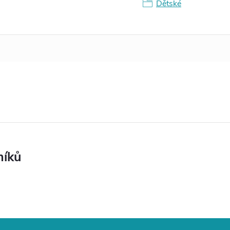
Dětské
níků