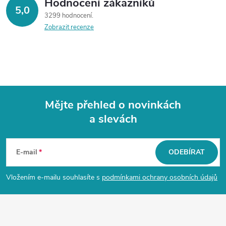
Hodnocení zákazníků
5,0
3299 hodnocení
Zobrazit recenze
Mějte přehled o novinkách
a slevách
Z
á
E-mail
ODEBÍRAT
p
Vložením e-mailu souhlasíte s
podmínkami ochrany osobních údajů
a