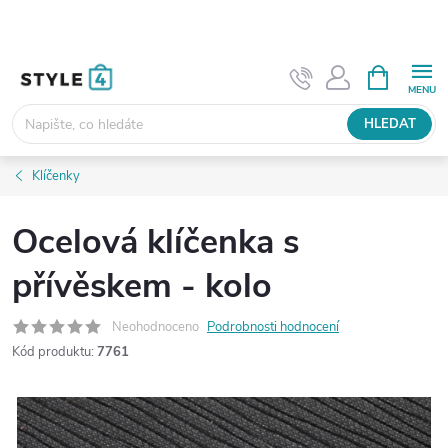
Přejít
na
obsah
NÁKUPNÍ
KOŠÍK
HLEDAT
Klíčenky
Ocelová klíčenka s
přívěskem - kolo
Neohodnoceno
Podrobnosti hodnocení
Kód produktu:
7761