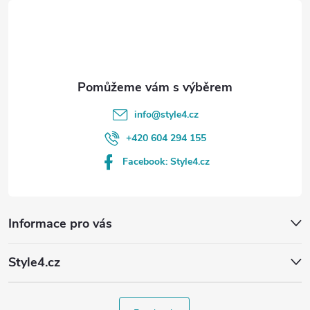
t
í
info
@
style4.cz
+420 604 294 155
Facebook: Style4.cz
Informace pro vás
Style4.cz