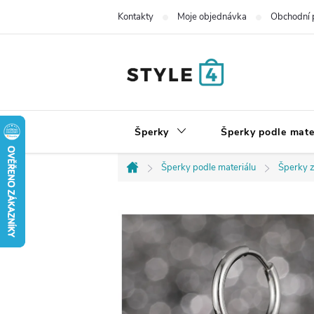
Přejít
Kontakty
Moje objednávka
Obchodní 
na
obsah
Šperky
Šperky podle mate
Šperky podle materiálu
Šperky z
Domů