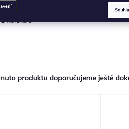
k nebo jako výrazný
avení
Souhl
tech. Jsou to
jadřovat lásku a
muto produktu doporučujeme ještě dok