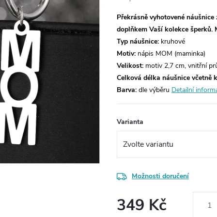
Překrásně vyhotovené náušnice 
doplňkem Vaší kolekce šperků.
Typ náušnice:
kruhové
Motiv:
nápis MOM (maminka)
Velikost:
motiv 2,7 cm, vnitřní p
Celková délka náušnice včetně 
Barva:
dle výběru
Detailní inform
Varianta
Možnosti doručení
349 Kč