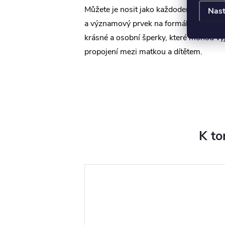
Můžete je nosit jako každodenní doplně
Nast
a významový prvek na formálních událos
krásné a osobní šperky, které mohou vy
propojení mezi matkou a dítětem.
K to