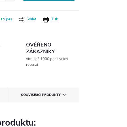
dací pes
Sdílet
Tisk
Ů
OVĚŘENO
ZÁKAZNÍKY
více než 1000 pozitivních
recenzí
SOUVISEJÍCÍ PRODUKTY
produktu: