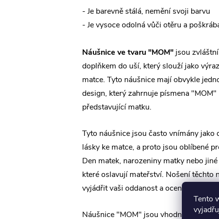
- Je barevně stálá, nemění svoji barvu
- Je vysoce odolná vůči otěru a poškráb
Náušnice ve tvaru "MOM"
jsou zvlášt
doplňkem do uší, který slouží jako výraz
matce. Tyto náušnice mají obvykle jedn
design, který zahrnuje písmena "MOM"
představující matku.
Tyto náušnice jsou často vnímány jako 
lásky ke matce, a proto jsou oblíbené pro
Den matek, narozeniny matky nebo jiné s
které oslavují mateřství. Nošení těchto
vyjádřit vaši oddanost a ocenění vůči va
Tento 
vyjadřu
Náušnice "MOM" jsou vhodné pro různé st