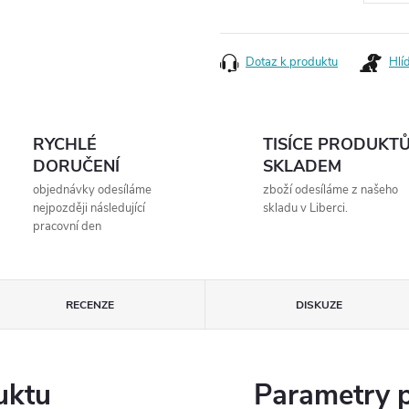
Měrná
cena:
Dotaz k produktu
Hlí
RYCHLÉ
TISÍCE PRODUKT
DORUČENÍ
SKLADEM
objednávky odesíláme
zboží odesíláme z našeho
nejpozději následující
skladu v Liberci.
pracovní den
RECENZE
DISKUZE
uktu
Parametry 