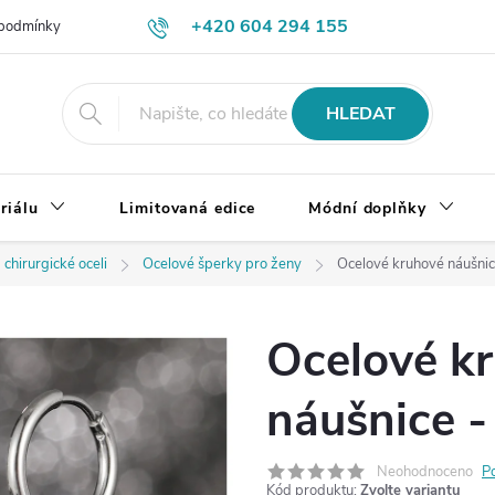
+420 604 294 155
podmínky
Výměna, vrácení a reklamace zboží
Doprava a platba
HLEDAT
riálu
Limitovaná edice
Módní doplňky
 chirurgické oceli
Ocelové šperky pro ženy
Ocelové kruhové náušni
Ocelové k
náušnice 
Neohodnoceno
P
Kód produktu:
Zvolte variantu