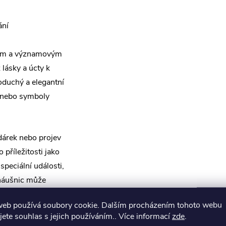
ání
ním a významovým
 lásky a úcty k
oduchý a elegantní
 nebo symboly
dárek nebo projev
 příležitosti jako
peciální události,
 náušnic může
ší matce.
web používá soubory cookie. Dalším procházením tohoto webu
jete souhlas s jejich používáním.. Více informací
zde
.
yly a příležitosti.