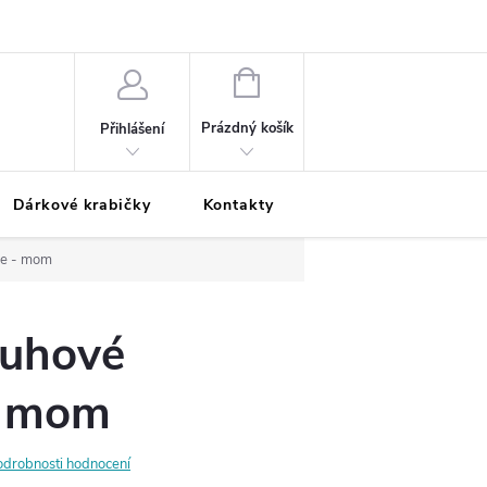
Podmínky ochrany osobních údajů
Odložená platba
Blog
Pé
NÁKUPNÍ
KOŠÍK
Prázdný košík
Přihlášení
Dárkové krabičky
Kontakty
Moje objednávka
ce - mom
ruhové
- mom
odrobnosti hodnocení