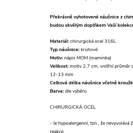
Překrásně vyhotovené náušnice z chiru
budou skvělým doplňkem Vaší kolekce
Materiál:
chirurgická ocel 316L
Typ náušnice:
kruhové
Motiv:
nápis MOM (maminka)
Velikost:
motiv 2,7 cm, vnitřní průměr 
12-13 mm
Celková délka náušnice včetně kroužk
Barva:
dle výběru
CHIRURGICKÁ OCEL
- Je hypoalergenní, tzn., že nevyvolává 
reakce