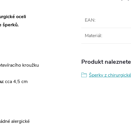
rgické oceli
EAN
:
 šperků.
Materiál
:
Produkt naleznete 
otevíracího kroužku
Šperky z chirurgické
u:
cca 4,5 cm
žádné alergické