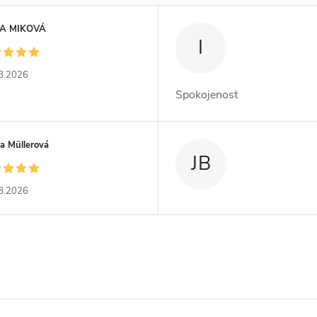
A MIKOVÁ
I
8.2026
Spokojenost
a Müllerová
JB
8.2026