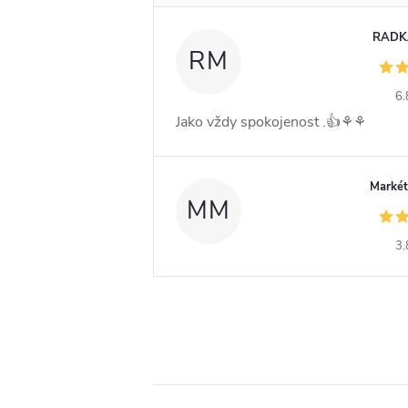
RADK
RM
6.
Jako vždy spokojenost .👍⚘️⚘️
Markét
MM
3.