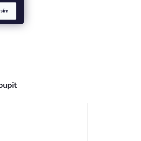
asím
oupit