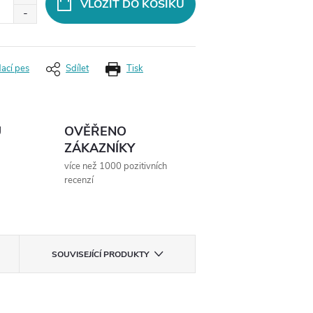
VLOŽIT DO KOŠÍKU
dací pes
Sdílet
Tisk
Ů
OVĚŘENO
ZÁKAZNÍKY
více než 1000 pozitivních
recenzí
SOUVISEJÍCÍ PRODUKTY