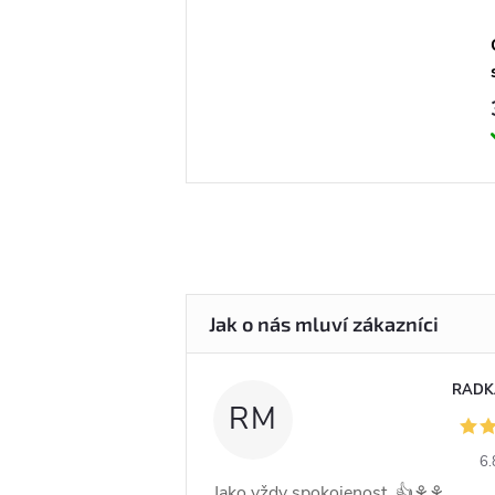
RADK
RM
6.
Jako vždy spokojenost .👍⚘️⚘️