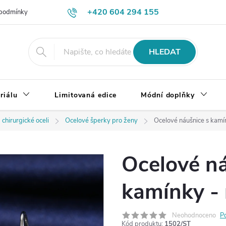
+420 604 294 155
podmínky
Výměna, vrácení a reklamace zboží
Doprava a platba
HLEDAT
riálu
Limitovaná edice
Módní doplňky
 chirurgické oceli
Ocelové šperky pro ženy
Ocelové náušnice s kamí
Ocelové ná
kamínky -
Neohodnoceno
P
Kód produktu:
1502/ST