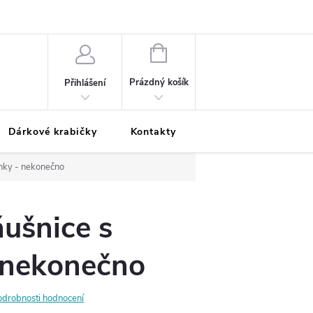
Podmínky ochrany osobních údajů
Odložená platba
Blog
Pé
NÁKUPNÍ
KOŠÍK
Prázdný košík
Přihlášení
Dárkové krabičky
Kontakty
Moje objednávka
nky - nekonečno
ušnice s
 nekonečno
odrobnosti hodnocení