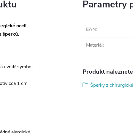
uktu
Parametry 
rgické oceli
EAN
:
 šperků.
Materiál
:
a uvnitř symbol
Produkt naleznete 
otiv cca 1 cm
Šperky z chirurgické
žádné alergické