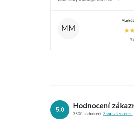
Markét
MM
3.
Hodnocení zákaz
5,0
3300 hodnocení
Zobrazit recenze