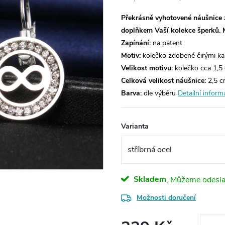
Překrásně vyhotovené náušnice 
doplňkem Vaší kolekce šperků.
Zapínání:
na patent
Motiv:
kolečko zdobené čirými ka
Velikost motivu:
kolečko cca 1,5
Celková velikost náušnice:
2,5 
Barva:
dle výběru
Detailní inform
Varianta
Skladem
Možnosti doručení