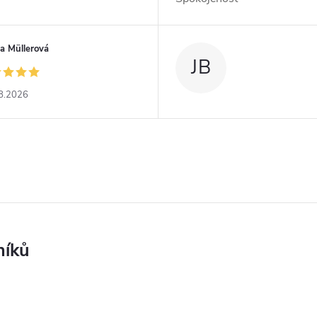
a Müllerová
JB
8.2026
níků