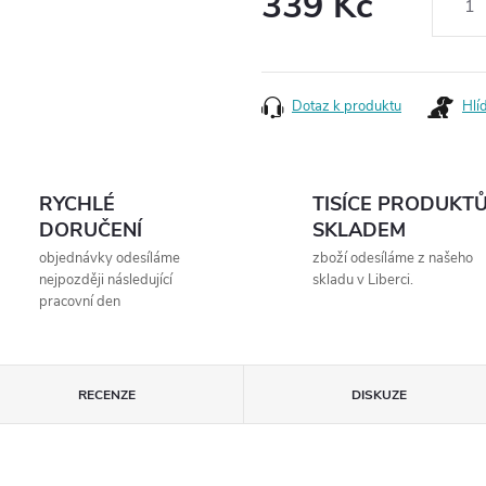
339 Kč
Měrná
cena:
Dotaz k produktu
Hlí
RYCHLÉ
TISÍCE PRODUKT
DORUČENÍ
SKLADEM
objednávky odesíláme
zboží odesíláme z našeho
nejpozději následující
skladu v Liberci.
pracovní den
RECENZE
DISKUZE