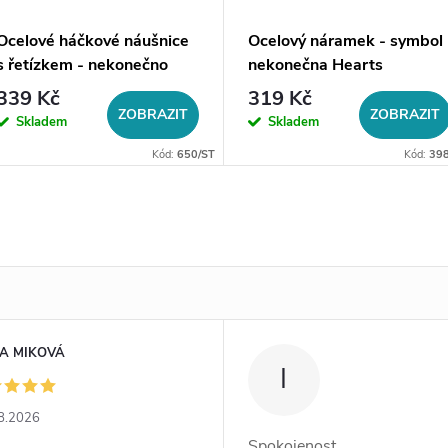
Ocelové háčkové náušnice
Ocelový náramek - symbol
s řetízkem - nekonečno
nekonečna Hearts
Isse
339 Kč
319 Kč
ZOBRAZIT
ZOBRAZIT
Skladem
Skladem
Kód:
650/ST
Kód:
398
A MIKOVÁ
I
8.2026
Spokojenost