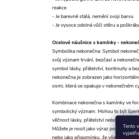
reakce
- Je barevně stálá, nemění svoji barvu
- Je vysoce odolná vůči otěru a poškráb
Ocelové náušnice s kamínky - nekone
Symbolika nekonečna: Symbol nekoneč
svůj význam trvání, bezčasí a nekonečné
symbol lásky, přátelství, kontinuity a b
nekonečna je zobrazen jako horizontálně
osmi, která se opakuje v nekonečném cy
Kombinace nekonečna s kamínky ve for
symbolický význam. Mohou to být šperky
věčnost lásky, přátelství nebo spojení s
Tento 
Můžete je nosit jako výraz podpory a o
vyjadřu
nebo jako připomínku, že všechny věci 