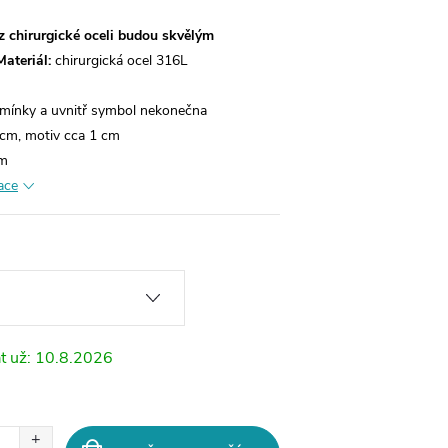
z chirurgické oceli budou skvělým
Materiál:
chirurgická ocel 316L
mínky a uvnitř symbol nekonečna
 cm, motiv cca 1 cm
cm
ace
10.8.2026