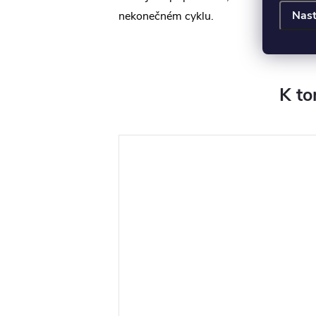
Nast
nekonečném cyklu.
K to