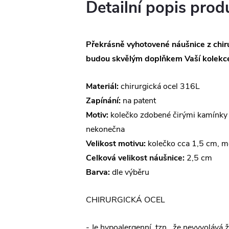
Detailní popis prod
Překrásně vyhotovené náušnice z chiru
budou skvělým doplňkem Vaší kolekce
Materiál:
chirurgická ocel 316L
Zapínání:
na patent
Motiv:
kolečko zdobené čirými kamínky 
nekonečna
Velikost motivu:
kolečko cca 1,5 cm, m
Celková velikost náušnice:
2,5 cm
Barva:
dle výběru
CHIRURGICKÁ OCEL
- Je hypoalergenní, tzn., že nevyvolává 