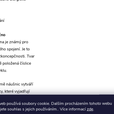
ání
čno
na je známý pro
ho spojení. Je to
ezkoncepčnosti. Tvar
 položená číslice
klu.
mě náušnic vytváří
, které vyjadřují
 určitou osobou.
web používá soubory cookie. Dalším procházením tohoto webu
ddanosti k někomu
jete souhlas s jejich používáním.. Více informací
zde
.
jsou spojené v