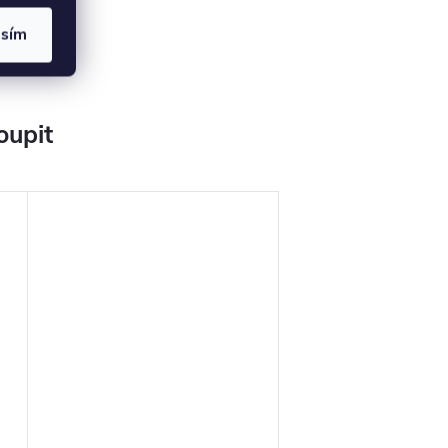
asím
oupit