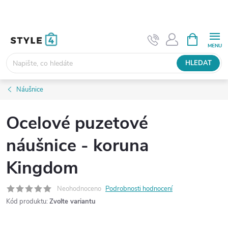
Přejít
na
obsah
NÁKUPNÍ
KOŠÍK
HLEDAT
Náušnice
Ocelové puzetové
náušnice - koruna
Kingdom
Neohodnoceno
Podrobnosti hodnocení
Kód produktu:
Zvolte variantu