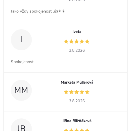
6.8.2026
Jako vždy spokojenost .👍⚘️⚘️
Iveta
I
3.8.2026
Spokojenost
Markéta Müllerová
MM
3.8.2026
Jiřina Bližňáková
JB