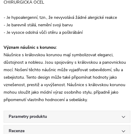
CHIRURGICKÁ OCEL
- Je hypoalergenní, tzn., že nevyvolává žádné alergické reakce
- Je barevně stálá, nemění svoji barvu
- Je vysoce odolná vůči otěru a poškrábání
Význam náušnic s korunou:
Náušnice s královskou korunou mají symbolizovat eleganci,
důstojnost a noblesu. Jsou spojovány s královskou a panovnickou
mocí. Nošení těchto náušnic může vyjadřovat sebevědomí, sílu a
sebejistotu. Tento design může také připomínat hodnoty jako
vznešenost, prestiž a vyvýšenost. Náušnice s královskou korunou
mohou sloužit jako módní výraz osobního stylu, případně jako
připomenutí vlastního hodnocení a sebelásky.
Parametry produktu
Recenze