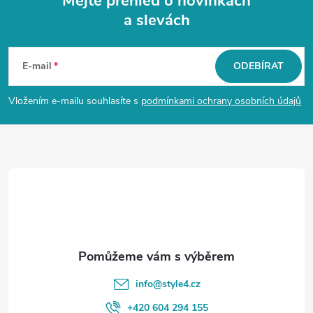
Mějte přehled o novinkách
a slevách
Z
á
E-mail
ODEBÍRAT
p
Vložením e-mailu souhlasíte s
podmínkami ochrany osobních údajů
a
t
í
info
@
style4.cz
+420 604 294 155