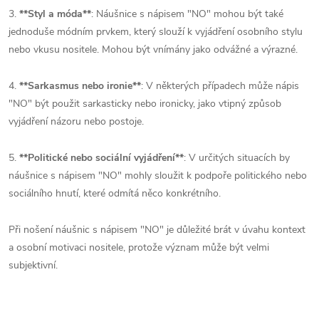
3.
**Styl a móda**
: Náušnice s nápisem "NO" mohou být také
jednoduše módním prvkem, který slouží k vyjádření osobního stylu
nebo vkusu nositele. Mohou být vnímány jako odvážné a výrazné.
4.
**Sarkasmus nebo ironie**
: V některých případech může nápis
"NO" být použit sarkasticky nebo ironicky, jako vtipný způsob
vyjádření názoru nebo postoje.
5.
**Politické nebo sociální vyjádření**
: V určitých situacích by
náušnice s nápisem "NO" mohly sloužit k podpoře politického nebo
sociálního hnutí, které odmítá něco konkrétního.
Při nošení náušnic s nápisem "NO" je důležité brát v úvahu kontext
a osobní motivaci nositele, protože význam může být velmi
subjektivní.