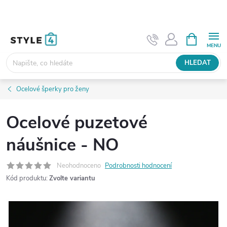
Přejít
na
obsah
NÁKUPNÍ
KOŠÍK
HLEDAT
Ocelové šperky pro ženy
Ocelové puzetové
náušnice - NO
Neohodnoceno
Podrobnosti hodnocení
Kód produktu:
Zvolte variantu