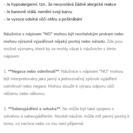
- Je hypoalergenní, tzn., že nevyvolává žádné alergické reakce
- Je barevně stálá, nemění svoji barvu
- Je vysoce odolná vůči otěru a poškrábání
Náušnice s nápisem "NO" mohou být nositelským prvkem nebo
mohou výrazně vyjadřovat nějaký postoj nebo náladu.
Zde jsou
možné významy, které by se mohly vázat k náušnicím s tímto
nápisem:
1.
**Negace nebo odmítnutí**
: Náušnice s nápisem "NO" mohou
být interpretovány jako jasný a jednoznačný způsob vyjádření
odmítnutí nebo negace. Mohou sloužit k výrazu odporu vůči
něčemu nebo někomu.
2.
**Sebevyjádření a odvaha**
: No může být také spojeno s
odvahou a sebevyjádřením. Nositel náušnic může mít pevný postoj k
tomu, co nechce nebo co mu není příjemné.