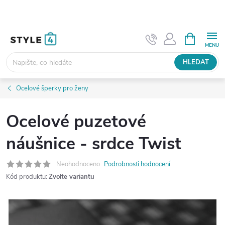
Přejít
na
obsah
NÁKUPNÍ
KOŠÍK
HLEDAT
Ocelové šperky pro ženy
Ocelové puzetové
náušnice - srdce Twist
Neohodnoceno
Podrobnosti hodnocení
Kód produktu:
Zvolte variantu