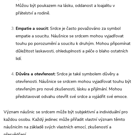
Můžou být poukazem na lásku, oddanost a loajalitu v
přátelství a rodině.
Empatie a soucit:
Srdce je často považováno za symbol
empatie a soucitu. Náušnice se srdcem mohou vyjadřovat
touhu po porozumění a soucitu k druhým. Mohou připomínat
důležitost laskavosti, ohleduplnosti a péče o blaho ostatních
lidí.
Důvěra a otevřenost:
Srdce je také symbolem důvěry a
otevřenosti. Náušnice se srdcem mohou vyjadřovat touhu být
otevřeným pro nové zkušenosti, lásku a přijímání. Mohou
představovat odvahu otevřít své srdce a vyjádřit své emoce.
Význam náušnic se srdcem může být subjektivní a individuální pro
každou osobu. Každý jedinec může přiřadit vlastní význam těmto
náušnicím na základě svých vlastních emocí, zkušeností a
přesvědčení.