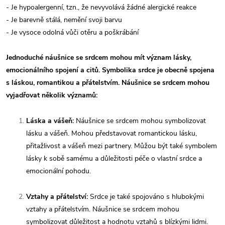
- Je hypoalergenní, tzn., že nevyvolává žádné alergické reakce
- Je barevně stálá, nemění svoji barvu
- Je vysoce odolná vůči otěru a poškrábání
Jednoduché náušnice se srdcem mohou mít význam lásky,
emocionálního spojení a citů. Symbolika srdce je obecně spojena
s láskou, romantikou a přátelstvím. Náušnice se srdcem mohou
vyjadřovat několik významů:
Láska a vášeň:
Náušnice se srdcem mohou symbolizovat
lásku a vášeň. Mohou představovat romantickou lásku,
přitažlivost a vášeň mezi partnery. Můžou být také symbolem
lásky k sobě samému a důležitosti péče o vlastní srdce a
emocionální pohodu.
Vztahy a přátelství:
Srdce je také spojováno s hlubokými
vztahy a přátelstvím. Náušnice se srdcem mohou
symbolizovat důležitost a hodnotu vztahů s blízkými lidmi.