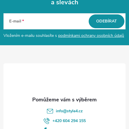
a slevách
Z
á
E-mail
ODEBÍRAT
p
Vložením e-mailu souhlasíte s
podmínkami ochrany osobních údajů
a
t
í
info
@
style4.cz
+420 604 294 155