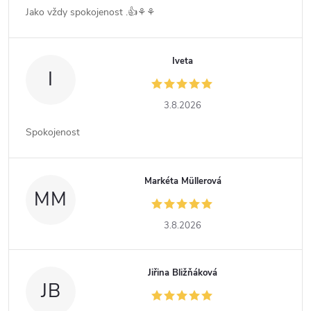
Jako vždy spokojenost .👍⚘️⚘️
Iveta
I
3.8.2026
Spokojenost
Markéta Müllerová
MM
3.8.2026
Jiřina Bližňáková
JB