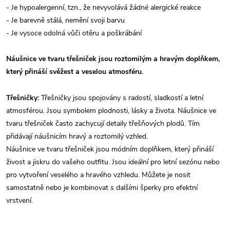
- Je hypoalergenní, tzn., že nevyvolává žádné alergické reakce
- Je barevně stálá, nemění svoji barvu
- Je vysoce odolná vůči otěru a poškrábání
Náušnice ve tvaru třešniček jsou roztomilým a hravým doplňkem,
který přináší svěžest a veselou atmosféru.
Třešničky:
Třešničky jsou spojovány s radostí, sladkostí a letní
atmosférou. Jsou symbolem plodnosti, lásky a života. Náušnice ve
tvaru třešniček často zachycují detaily třešňových plodů. Tím
přidávají náušnicím hravý a roztomilý vzhled.
Náušnice ve tvaru třešniček jsou módním doplňkem, který přináší
živost a jiskru do vašeho outfitu. Jsou ideální pro letní sezónu nebo
pro vytvoření veselého a hravého vzhledu. Můžete je nosit
samostatně nebo je kombinovat s dalšími šperky pro efektní
vrstvení.