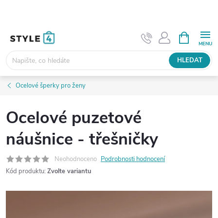
Přejít
na
obsah
NÁKUPNÍ
KOŠÍK
HLEDAT
Ocelové šperky pro ženy
Ocelové puzetové
náušnice - třešničky
Neohodnoceno
Podrobnosti hodnocení
Kód produktu:
Zvolte variantu