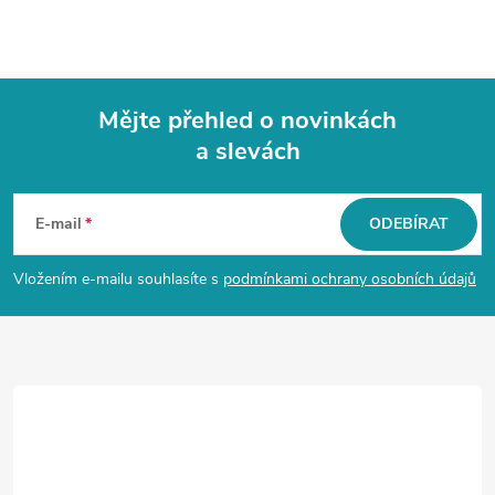
Mějte přehled o novinkách
a slevách
Z
á
E-mail
ODEBÍRAT
p
Vložením e-mailu souhlasíte s
podmínkami ochrany osobních údajů
a
t
í