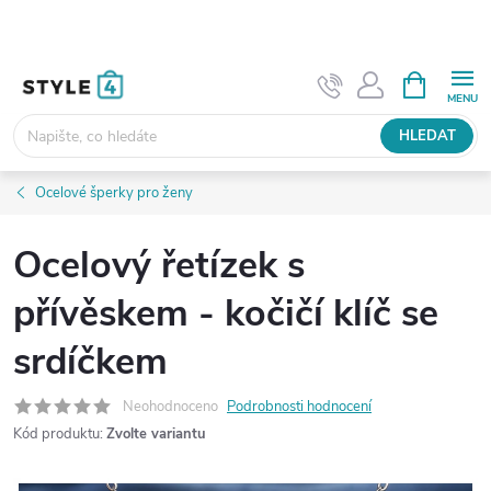
Přejít
na
obsah
NÁKUPNÍ
KOŠÍK
HLEDAT
Ocelové šperky pro ženy
Ocelový řetízek s
přívěskem - kočičí klíč se
srdíčkem
Neohodnoceno
Podrobnosti hodnocení
Kód produktu:
Zvolte variantu