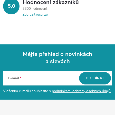
Hodnocení zákazníků
5,0
3300 hodnocení
Zobrazit recenze
Mějte přehled o novinkách
a slevách
Z
á
E-mail
ODEBÍRAT
p
Vložením e-mailu souhlasíte s
podmínkami ochrany osobních údajů
a