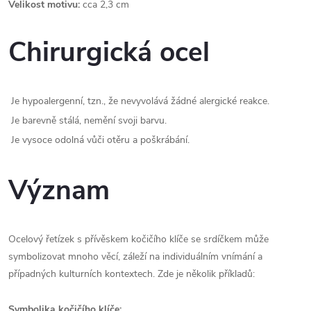
Velikost motivu:
cca 2,3 cm
Chirurgická ocel
Je hypoalergenní, tzn., že nevyvolává žádné alergické reakce.
Je barevně stálá, nemění svoji barvu.
Je vysoce odolná vůči otěru a poškrábání.
Význam
Ocelový řetízek s přívěskem kočičího klíče se srdíčkem může
symbolizovat mnoho věcí, záleží na individuálním vnímání a
případných kulturních kontextech. Zde je několik příkladů:
Symbolika kočičího klíče: