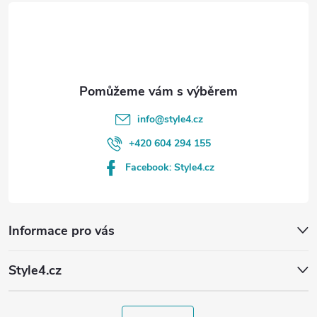
t
í
info
@
style4.cz
+420 604 294 155
Facebook: Style4.cz
Informace pro vás
Style4.cz