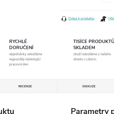
Měrná
cena:
Dotaz k produktu
Hlí
RYCHLÉ
TISÍCE PRODUKT
DORUČENÍ
SKLADEM
objednávky odesíláme
zboží odesíláme z našeho
nejpozději následující
skladu v Liberci.
pracovní den
RECENZE
DISKUZE
uktu
Parametry 