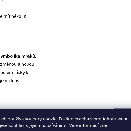
ní
e mít několik
symbolika mraků
.
, změnou a novou
mbolem lásky k
e na lepší
web používá soubory cookie. Dalším procházením tohoto webu
věsek mít také
jete souhlas s jejich používáním.. Více informací
zde
.
obními zkušenostmi