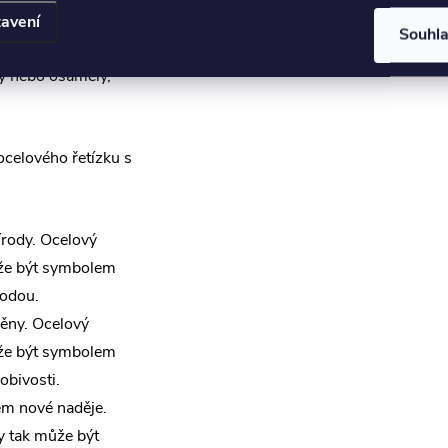
oho, kdo žije v
avení
Souhl
em pohodlí a
ný nebo osamelý,
celového řetízku s
rody. Ocelový
ůže být symbolem
rodou.
ěny. Ocelový
ůže být symbolem
bivosti.
m nové naděje.
y tak může být