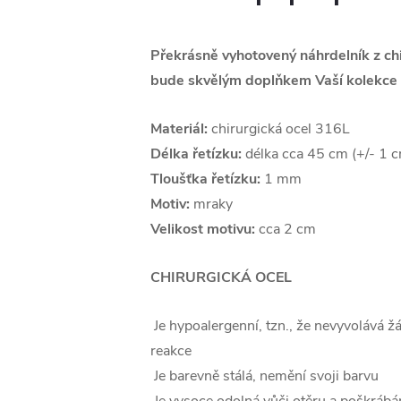
Překrásně vyhotovený náhrdelník z chi
bude skvělým doplňkem Vaší kolekce 
Materiál:
chirurgická ocel 316L
Délka řetízku:
délka cca 45 cm (+/- 1 
Tloušťka řetízku:
1 mm
Motiv:
mraky
Velikost motivu:
cca 2 cm
CHIRURGICKÁ OCEL
Je hypoalergenní, tzn., že nevyvolává ž
reakce
Je barevně stálá, nemění svoji barvu