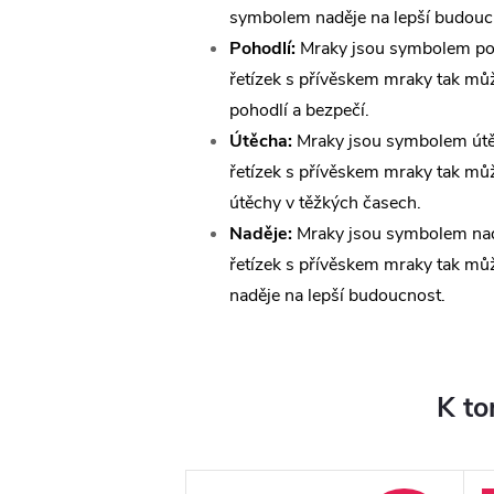
symbolem naděje na lepší budouc
Pohodlí:
Mraky jsou symbolem poh
řetízek s přívěskem mraky tak m
pohodlí a bezpečí.
Útěcha:
Mraky jsou symbolem útě
řetízek s přívěskem mraky tak m
útěchy v těžkých časech.
Naděje:
Mraky jsou symbolem nad
řetízek s přívěskem mraky tak m
naděje na lepší budoucnost.
K to