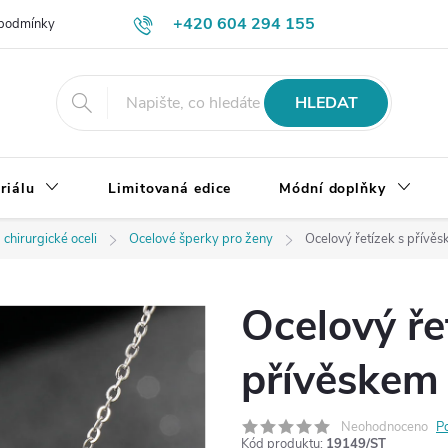
+420 604 294 155
podmínky
Výměna, vrácení a reklamace zboží
Doprava a platba
HLEDAT
riálu
Limitovaná edice
Módní doplňky
 chirurgické oceli
Ocelové šperky pro ženy
Ocelový řetízek s přívě
Ocelový ře
přívěskem
Neohodnoceno
P
Kód produktu:
19149/ST