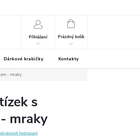
Podmínky ochrany osobních údajů
Odložená platba
Blog
Pé
NÁKUPNÍ
KOŠÍK
Prázdný košík
Přihlášení
Dárkové krabičky
Kontakty
Moje objednávka
skem - mraky
tízek s
 - mraky
odrobnosti hodnocení