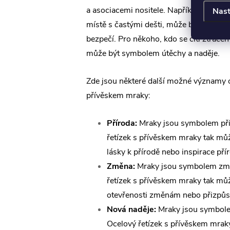
a asociacemi nositele. Například pro něk
Nast
místě s častými dešti, může být symbol
bezpečí. Pro někoho, kdo se cítí ztrace
může být symbolem útěchy a naděje.
Zde jsou některé další možné významy o
přívěskem mraky:
Příroda:
Mraky jsou symbolem pří
řetízek s přívěskem mraky tak m
lásky k přírodě nebo inspirace pří
Změna:
Mraky jsou symbolem zm
řetízek s přívěskem mraky tak m
otevřenosti změnám nebo přizpůso
Nová naděje:
Mraky jsou symbole
Ocelový řetízek s přívěskem mrak