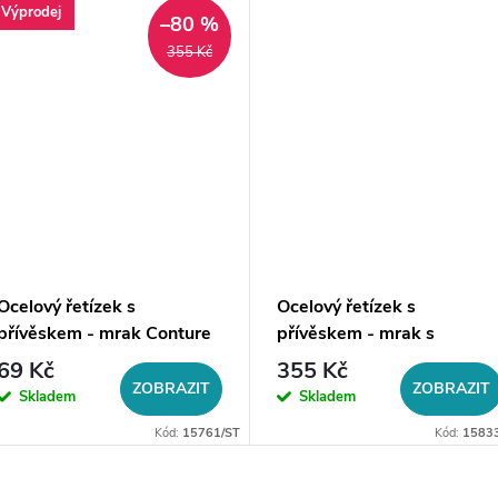
Výprodej
–80 %
355 Kč
Ocelový řetízek s
Ocelový řetízek s
přívěskem - mrak Conture
přívěskem - mrak s
měsícem a hvězdami
69 Kč
355 Kč
ZOBRAZIT
ZOBRAZIT
Skladem
Skladem
Kód:
15761/ST
Kód:
1583