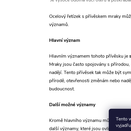
Je vysoce odolná vůči otěru a poškrábá
Ocelový řetízek s přívěskem mraky můž
významů.
Hlavní význam
Hlavním významem tohoto přívěsku je
Mraky jsou často spojovány s přírodou
nadějí. Tento přívěsek tak může být sy
přírodě, otevřenosti změnám nebo naděj
budoucnost.
Další možné významy
Tento 
Kromě hlavního významu může tento pří
vyjadřu
další významy, které jsou ovlivněny os