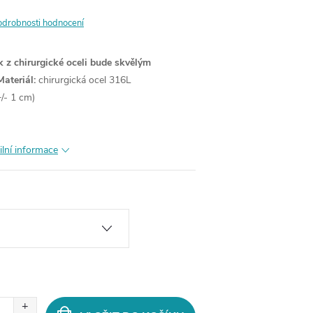
odrobnosti hodnocení
 z chirurgické oceli bude skvělým
Materiál:
chirurgická ocel 316L
/- 1 cm)
ilní informace