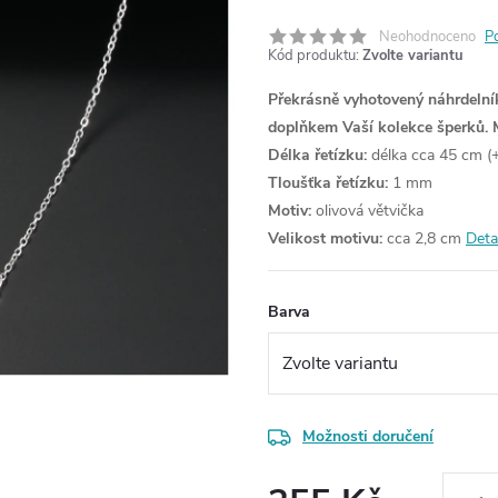
Neohodnoceno
P
Kód produktu:
Zvolte variantu
Překrásně vyhotovený náhrdelník
doplňkem Vaší kolekce šperků.
Délka řetízku:
délka cca 45 cm (+
Tloušťka řetízku:
1 mm
Motiv:
olivová větvička
Velikost motivu:
cca 2,8 cm
Deta
Barva
Možnosti doručení