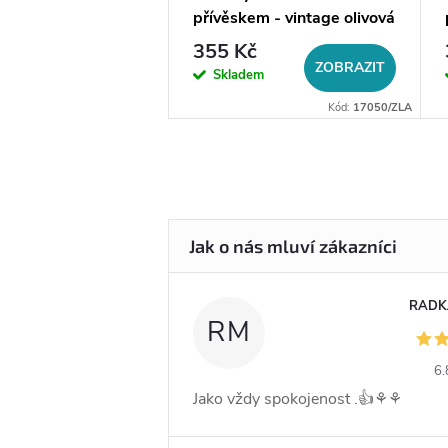
í - větvička Osi,
přívěskem - vintage olivová
el
větvička Lires
č
355 Kč
DO KOŠÍKU
ZOBRAZIT
em
Skladem
Kód:
98/ST62
Kód:
17050/ZLA
RADK
RM
6.
Jako vždy spokojenost .👍⚘️⚘️