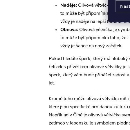
Naděje:
Olivová větvička je symbo
Nast
to může být připomínka toho, že i k
vždy je naděje na lepší budoucnos
Obnova:
Olivová větvička je symb
to může být připomínka toho, že i 
vždy je šance na nový začátek.
Pokud hledáte šperk, který má hluboký
řetízek s přívěskem olivové větvičky je s
šperk, který vám bude přinášet radost 
let.
Kromě toho může olivová větvička mít i
které jsou specifické pro danou kulturu 
Například v Číně je olivová větvička sym
zatímco v Japonsku je symbolem plodno