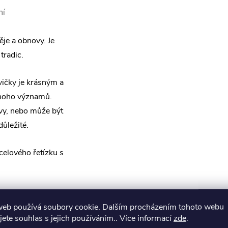
ní
je a obnovy. Je
tradic.
vičky je krásným a
mnoho významů.
vy, nebo může být
ůležité.
elového řetízku s
míru, takže to
web používá soubory cookie. Dalším procházením tohoto webu
hom se měli snažit
jete souhlas s jejich používáním.. Více informací
zde
.