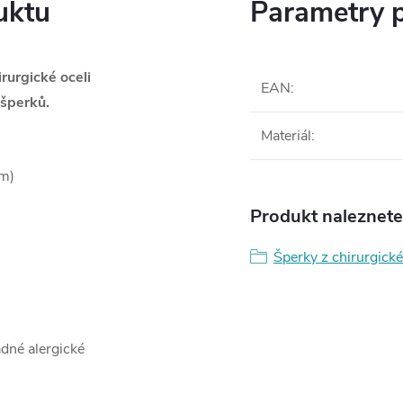
uktu
Parametry 
rurgické oceli
EAN
:
šperků.
Materiál
:
cm)
Produkt naleznete 
Šperky z chirurgické
ádné alergické