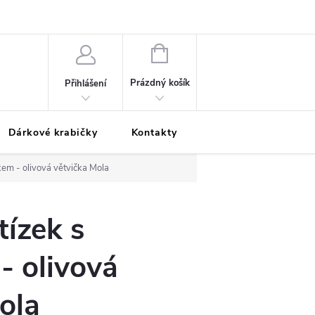
Podmínky ochrany osobních údajů
Odložená platba
Blog
Pé
NÁKUPNÍ
KOŠÍK
Prázdný košík
Přihlášení
Dárkové krabičky
Kontakty
Moje objednávka
kem - olivová větvička Mola
tízek s
- olivová
ola