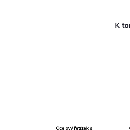
K to
s nastavitelnou
Ocelový řetízek s