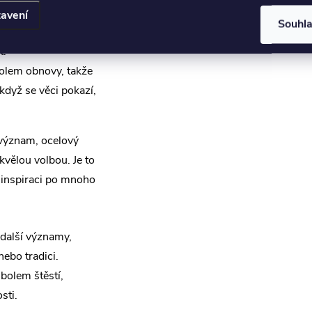
lem naděje, takže
avení
Souhl
dyž je život těžký,
t.
olem obnovy, takže
když se věci pokazí,
 význam, ocelový
kvělou volbou. Je to
a inspiraci po mnoho
 další významy,
nebo tradici.
bolem štěstí,
sti.