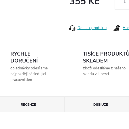
355 Kč
Měrná
cena:
Dotaz k produktu
Hlí
RYCHLÉ
TISÍCE PRODUKT
DORUČENÍ
SKLADEM
objednávky odesíláme
zboží odesíláme z našeho
nejpozději následující
skladu v Liberci.
pracovní den
RECENZE
DISKUZE