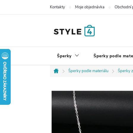
Přejít
Kontakty
Moje objednávka
Obchodní 
na
obsah
Šperky
Šperky podle mate
Šperky podle materiálu
Šperky z
Domů