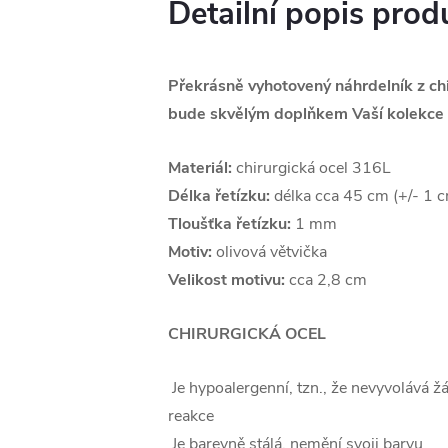
Detailní popis prod
Překrásně vyhotovený náhrdelník z chi
bude skvělým doplňkem Vaší kolekce 
Materiál:
chirurgická ocel 316L
Délka řetízku:
délka cca 45 cm (+/- 1 
Tloušťka řetízku:
1 mm
Motiv:
olivová větvička
Velikost motivu:
cca 2,8 cm
CHIRURGICKÁ OCEL
Je hypoalergenní, tzn., že nevyvolává ž
reakce
Je barevně stálá, nemění svoji barvu