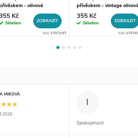
přívěskem - olivová
přívěskem - vintage olivov
větvička Kossa
větvička Emisso
355 Kč
355 Kč
ZOBRAZIT
ZOBRAZIT
Skladem
Skladem
Kód:
17071/ST
Kód:
17074
A MIKOVÁ
I
8.2026
Spokojenost