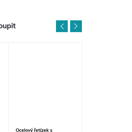
oupit
Ocelový řetízek s
Prsten s nastavitel