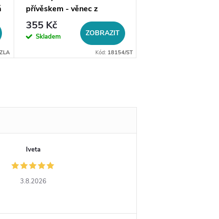
á
přívěskem - věnec z
velikostí - větvička 
olivových větví Nolsen
zlatá ocel
355 Kč
349 Kč
ZOBRAZIT
DO 
Skladem
Skladem
/ZLA
Kód:
18154/ST
Iveta
3.8.2026