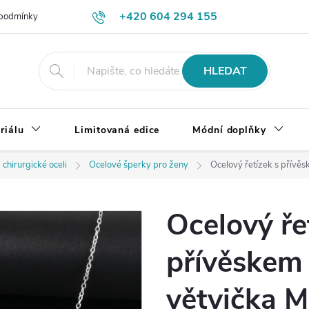
+420 604 294 155
podmínky
Výměna, vrácení a reklamace zboží
Doprava a platba
HLEDAT
riálu
Limitovaná edice
Módní doplňky
 chirurgické oceli
Ocelové šperky pro ženy
Ocelový řetízek s přívěs
Ocelový ře
přívěskem 
větvička M