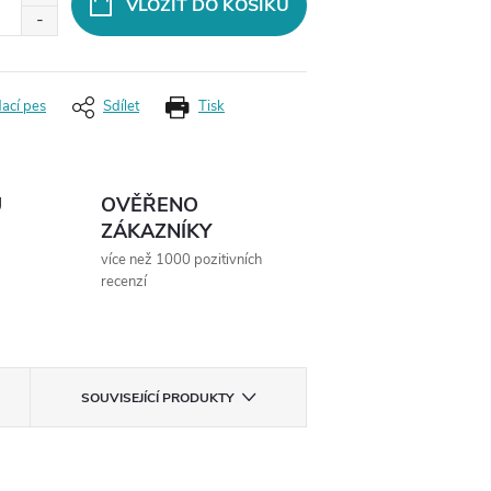
VLOŽIT DO KOŠÍKU
dací pes
Sdílet
Tisk
Ů
OVĚŘENO
ZÁKAZNÍKY
více než 1000 pozitivních
recenzí
SOUVISEJÍCÍ PRODUKTY