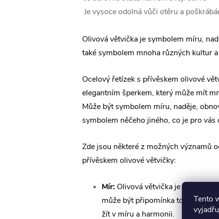
Je vysoce odolná vůči otěru a poškrábá
Olivová větvička je symbolem míru, nadě
také symbolem mnoha různých kultur a 
Ocelový řetízek s přívěskem olivové vět
elegantním šperkem, který může mít 
Může být symbolem míru, naděje, obno
symbolem něčeho jiného, co je pro vás d
Zde jsou některé z možných významů oc
přívěskem olivové větvičky:
Mír:
Olivová větvička je symbolem 
Tento 
může být připomínka toho, že byc
vyjadřu
žít v míru a harmonii.