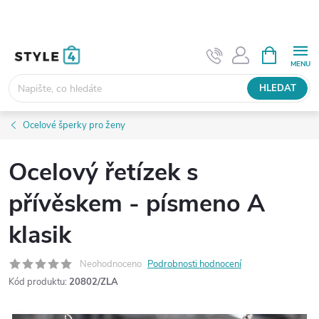
Přejít
na
obsah
NÁKUPNÍ
KOŠÍK
HLEDAT
Ocelové šperky pro ženy
Ocelový řetízek s
přívěskem - písmeno A
klasik
Neohodnoceno
Podrobnosti hodnocení
Kód produktu:
20802/ZLA