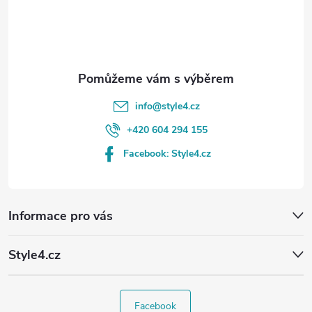
í
info
@
style4.cz
+420 604 294 155
Facebook: Style4.cz
Informace pro vás
Style4.cz
Facebook