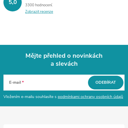
5,0
3300 hodnocení
Zobrazit recenze
Mějte přehled o novinkách
a slevách
Z
á
E-mail
ODEBÍRAT
p
Vložením e-mailu souhlasíte s
podmínkami ochrany osobních údajů
a
t