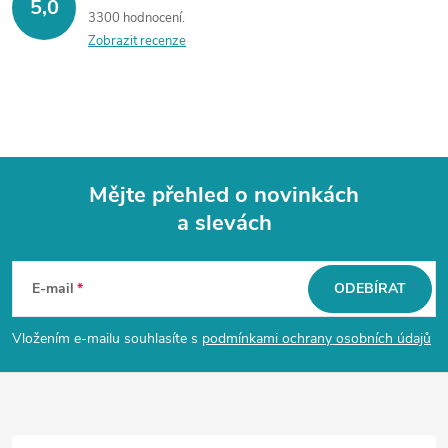
5,0
3300 hodnocení
Zobrazit recenze
Mějte přehled o novinkách
a slevách
Z
á
E-mail
ODEBÍRAT
p
Vložením e-mailu souhlasíte s
podmínkami ochrany osobních údajů
a
t