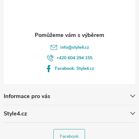
í
info
@
style4.cz
+420 604 294 155
Facebook: Style4.cz
Informace pro vás
Style4.cz
Facebook