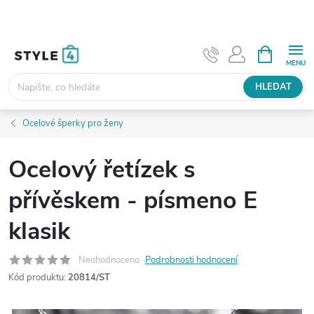
Přejít
na
obsah
NÁKUPNÍ
KOŠÍK
HLEDAT
Ocelové šperky pro ženy
Ocelový řetízek s
přívěskem - písmeno E
klasik
Neohodnoceno
Podrobnosti hodnocení
Kód produktu:
20814/ST