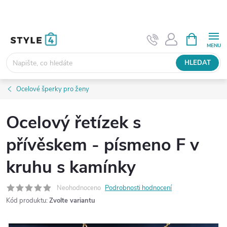
Přejít
na
obsah
NÁKUPNÍ
KOŠÍK
HLEDAT
Ocelové šperky pro ženy
Ocelový řetízek s
přívěskem - písmeno F v
kruhu s kamínky
Neohodnoceno
Podrobnosti hodnocení
Kód produktu:
Zvolte variantu