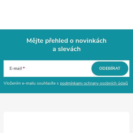
Mějte přehled o novinkách
a slevách
Z
á
E-mail
ODEBÍRAT
p
Vložením e-mailu souhlasíte s
podmínkami ochrany osobních údajů
a
t
í