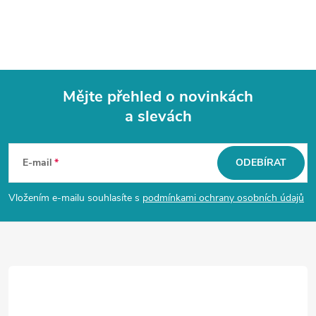
Mějte přehled o novinkách
a slevách
Z
á
E-mail
ODEBÍRAT
p
Vložením e-mailu souhlasíte s
podmínkami ochrany osobních údajů
a
t
í