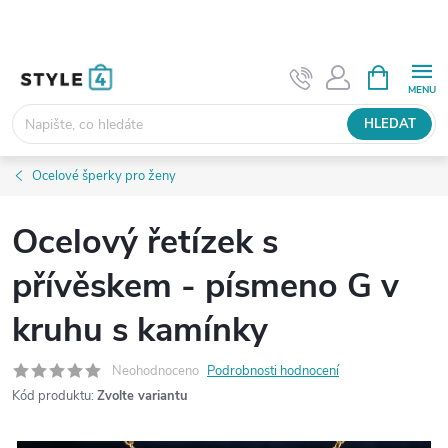
Přejít
na
obsah
NÁKUPNÍ
KOŠÍK
HLEDAT
Ocelové šperky pro ženy
Ocelový řetízek s
přívěskem - písmeno G v
kruhu s kamínky
Neohodnoceno
Podrobnosti hodnocení
Kód produktu:
Zvolte variantu