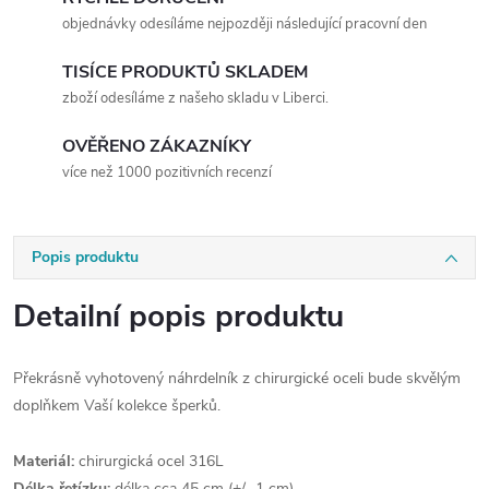
objednávky odesíláme nejpozději následující pracovní den
TISÍCE PRODUKTŮ SKLADEM
zboží odesíláme z našeho skladu v Liberci.
OVĚŘENO ZÁKAZNÍKY
více než 1000 pozitivních recenzí
Popis produktu
Detailní popis produktu
Překrásně vyhotovený náhrdelník z chirurgické oceli bude skvělým
doplňkem Vaší kolekce šperků.
Materiál:
chirurgická ocel 316L
Délka řetízku:
délka cca 45 cm (+/- 1 cm)