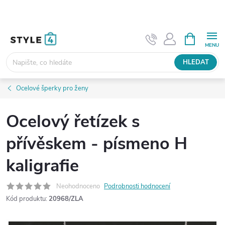
Přejít
na
obsah
NÁKUPNÍ
KOŠÍK
HLEDAT
Ocelové šperky pro ženy
Ocelový řetízek s
přívěskem - písmeno H
kaligrafie
Neohodnoceno
Podrobnosti hodnocení
Kód produktu:
20968/ZLA