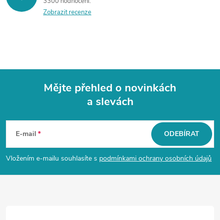
3300 hodnocení
Zobrazit recenze
Mějte přehled o novinkách
a slevách
Z
á
E-mail
ODEBÍRAT
p
Vložením e-mailu souhlasíte s
podmínkami ochrany osobních údajů
a
t