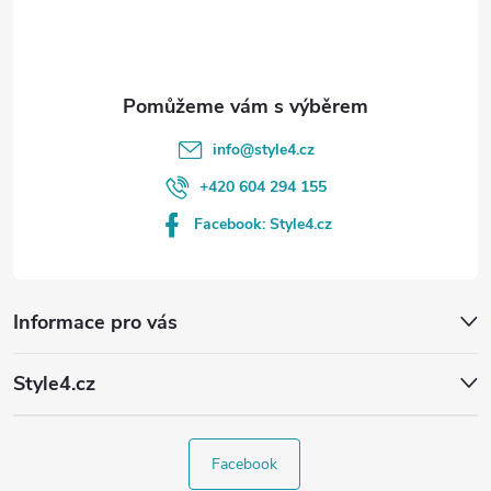
í
info
@
style4.cz
+420 604 294 155
Facebook: Style4.cz
Informace pro vás
Style4.cz
Facebook