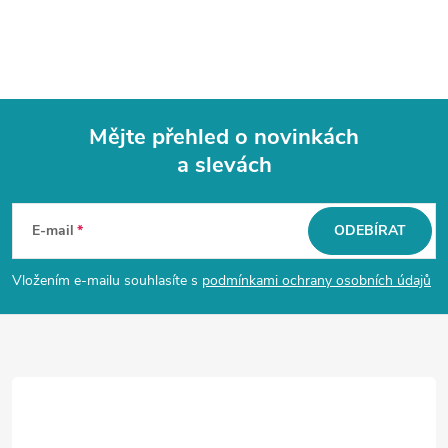
Mějte přehled o novinkách
a slevách
Z
á
E-mail
ODEBÍRAT
p
Vložením e-mailu souhlasíte s
podmínkami ochrany osobních údajů
a
t
í