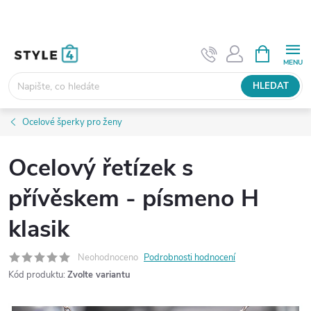
Přejít
na
obsah
NÁKUPNÍ
KOŠÍK
HLEDAT
Ocelové šperky pro ženy
Ocelový řetízek s
přívěskem - písmeno H
klasik
Neohodnoceno
Podrobnosti hodnocení
Kód produktu:
Zvolte variantu