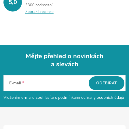
5,0
3300 hodnocení
Zobrazit recenze
Mějte přehled o novinkách
a slevách
Z
á
E-mail
ODEBÍRAT
p
Vložením e-mailu souhlasíte s
podmínkami ochrany osobních údajů
a
t