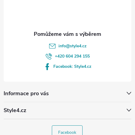
í
info
@
style4.cz
+420 604 294 155
Facebook: Style4.cz
Informace pro vás
Style4.cz
Facebook