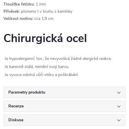
Tloušťka řetízku:
1 mm
Přívěsek:
písmeno I v kruhu s kamínky
Velikost motivu:
cca 1,9 cm
Chirurgická ocel
Je hypoalergenní, tzn., že nevyvolává žádné alergické reakce.
Je barevně stálá, nemění svoji barvu.
Je vysoce odolná vůči otěru a poškrábání.
Parametry produktu
Recenze
Diskuse