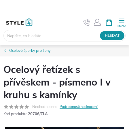
Přejít
na
obsah
NÁKUPNÍ
KOŠÍK
HLEDAT
Ocelové šperky pro ženy
Ocelový řetízek s
přívěskem - písmeno I v
kruhu s kamínky
Neohodnoceno
Podrobnosti hodnocení
Kód produktu:
20706/ZLA