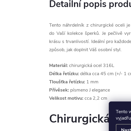
Detailní popis prod
Tento náhrdelník z chirurgické oceli 
do Vaší kolekce šperků. Je pečlivě v
krásu s trvanlivostí. Ideální pro každod
způsob, jak doplnit Váš osobní styl.
Materiál:
chirurgická ocel 316L
Délka řetízku:
délka cca 45 cm (+/- 1 
Tloušťka řetízku:
1 mm
Přívěsek:
písmeno J elegance
Velikost motivu:
cca 2,2 cm
Tento 
Chirurgická oce
vyjadřu
Nast