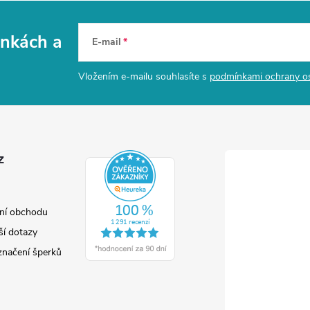
vinkách
a
E-mail
Vložením e-mailu souhlasíte s
podmínkami ochrany o
z
ní obchodu
ší dotazy
značení šperků