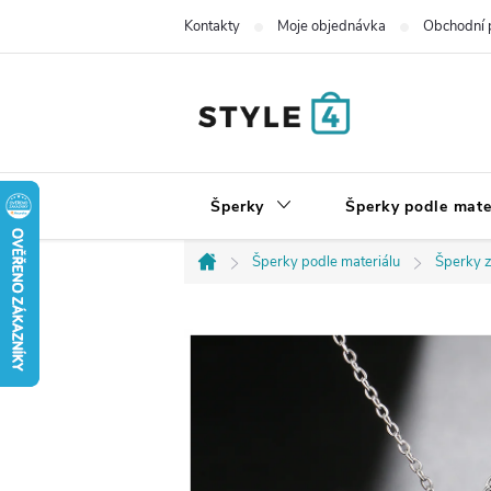
Přejít
Kontakty
Moje objednávka
Obchodní 
na
obsah
Šperky
Šperky podle mate
Šperky podle materiálu
Šperky z
Domů