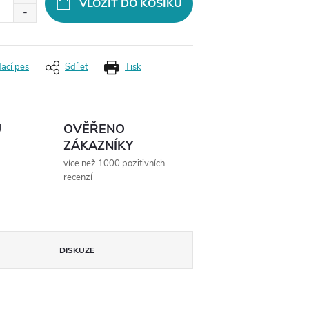
VLOŽIT DO KOŠÍKU
dací pes
Sdílet
Tisk
Ů
OVĚŘENO
ZÁKAZNÍKY
více než 1000 pozitivních
recenzí
DISKUZE