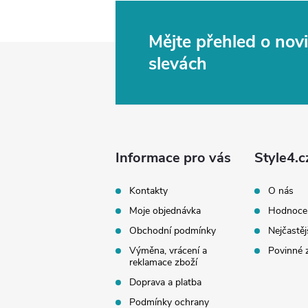
Mějte přehled o no
Z
slevách
á
p
a
Informace pro vás
Style4.c
t
Kontakty
O nás
Moje objednávka
Hodnoce
í
Obchodní podmínky
Nejčastěj
Výměna, vrácení a
Povinné 
reklamace zboží
Doprava a platba
Podmínky ochrany