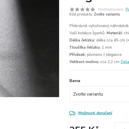
Neohodnoceno
P
Kód produktu:
Zvolte variantu
Překrásně vyhotovený náhrdelník
Vaší kolekce šperků.
Materiál:
chi
Délka řetízku:
délka cca 45 cm (+
Tloušťka řetízku:
1 mm
Přívěsek:
písmeno J elegance
Velikost motivu:
cca 2,2 cm
Deta
Barva
Možnosti doručení