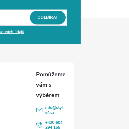
ODEBÍRAT
sobních údajů
info
@
styl
e4.cz
+420 604
294 155