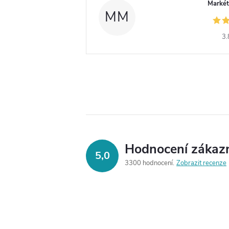
Markét
MM
3.
Hodnocení zákaz
5,0
3300 hodnocení
Zobrazit recenze