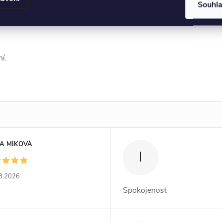
Souhl
vá žádné alergické
í.
A MIKOVÁ
I
8.2026
Spokojenost