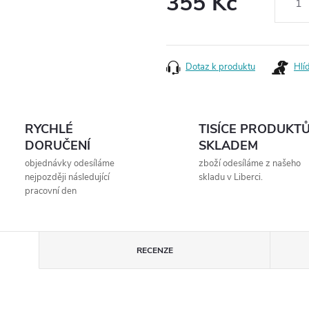
355 Kč
Měrná
cena:
Dotaz k produktu
Hlí
RYCHLÉ
TISÍCE PRODUKT
DORUČENÍ
SKLADEM
objednávky odesíláme
zboží odesíláme z našeho
nejpozději následující
skladu v Liberci.
pracovní den
RECENZE