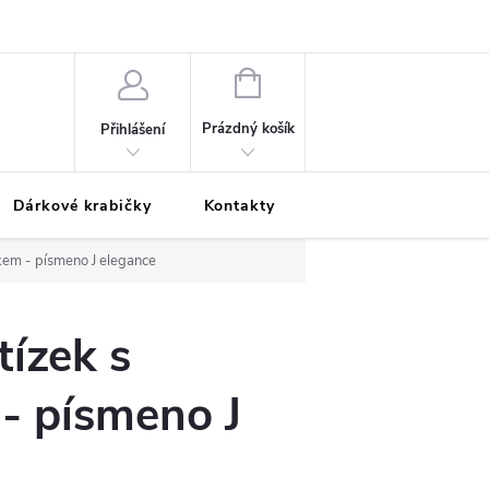
Podmínky ochrany osobních údajů
Odložená platba
Blog
Pé
NÁKUPNÍ
KOŠÍK
Prázdný košík
Přihlášení
Dárkové krabičky
Kontakty
Moje objednávka
kem - písmeno J elegance
tízek s
- písmeno J