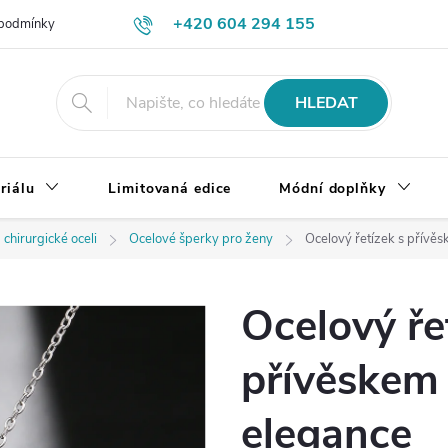
+420 604 294 155
podmínky
Výměna, vrácení a reklamace zboží
Doprava a platba
HLEDAT
riálu
Limitovaná edice
Módní doplňky
 chirurgické oceli
Ocelové šperky pro ženy
Ocelový řetízek s přívěs
Ocelový ře
přívěskem 
elegance