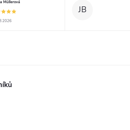
a Müllerová
JB
8.2026
níků