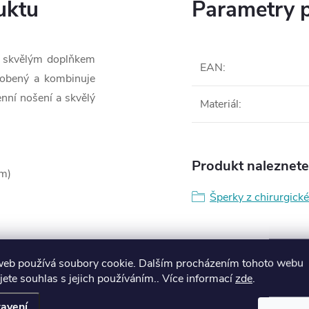
uktu
Parametry 
je skvělým doplňkem
EAN
:
yrobený a kombinuje
enní nošení a skvělý
Materiál
:
Produkt naleznete 
cm)
Šperky z chirurgické
web používá soubory cookie. Dalším procházením tohoto webu
l
jete souhlas s jejich používáním.. Více informací
zde
.
avení