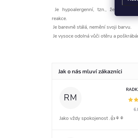
Je hypoalergenní, tzn., že nevyvolá
reakce.
Je barevně stálá, nemění svoji barvu.
Je vysoce odolná vůči otěru a poškrábán
RADK
RM
6.
Jako vždy spokojenost .👍⚘️⚘️