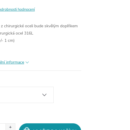
odrobnosti hodnocení
 z chirurgické oceli bude skvělým doplňkem
rurgická ocel 316L
/- 1 cm)
ilní informace