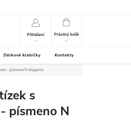
Podmínky ochrany osobních údajů
Odložená platba
Blog
Pé
NÁKUPNÍ
KOŠÍK
Prázdný košík
Přihlášení
Dárkové krabičky
Kontakty
Moje objednávka
skem - písmeno N elegance
tízek s
 - písmeno N