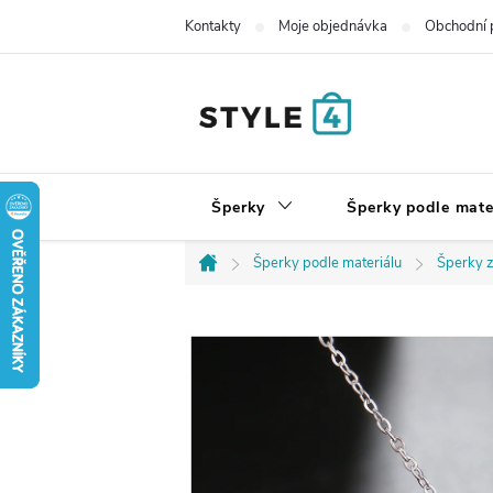
Přejít
Kontakty
Moje objednávka
Obchodní 
na
obsah
Šperky
Šperky podle mate
Šperky podle materiálu
Šperky z
Domů