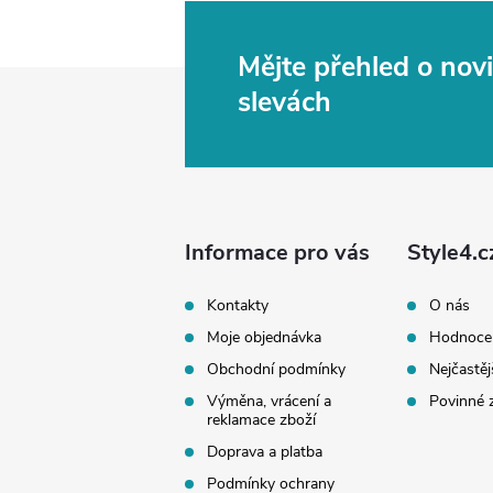
Mějte přehled o no
Z
slevách
á
p
a
Informace pro vás
Style4.c
t
Kontakty
O nás
Moje objednávka
Hodnoce
í
Obchodní podmínky
Nejčastěj
Výměna, vrácení a
Povinné 
reklamace zboží
Doprava a platba
Podmínky ochrany