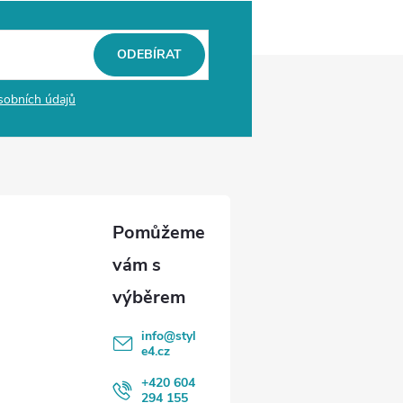
ODEBÍRAT
sobních údajů
info
@
styl
e4.cz
+420 604
294 155