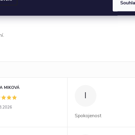
Souhl
vá žádné alergické
í.
A MIKOVÁ
I
8.2026
Spokojenost