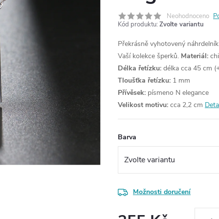
Neohodnoceno
P
Kód produktu:
Zvolte variantu
Překrásně vyhotovený náhrdelník
Vaší kolekce šperků.
Materiál:
chi
Délka řetízku:
délka cca 45 cm (+
Tloušťka řetízku:
1 mm
Přívěsek:
písmeno N elegance
Velikost motivu:
cca 2,2 cm
Deta
Barva
Možnosti doručení