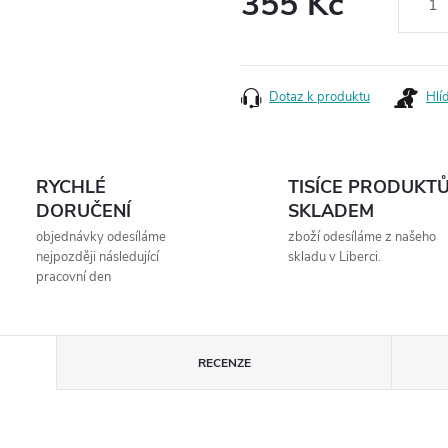
355 Kč
Měrná
cena:
Dotaz k produktu
Hlí
RYCHLÉ
TISÍCE PRODUKT
DORUČENÍ
SKLADEM
objednávky odesíláme
zboží odesíláme z našeho
nejpozději následující
skladu v Liberci.
pracovní den
RECENZE