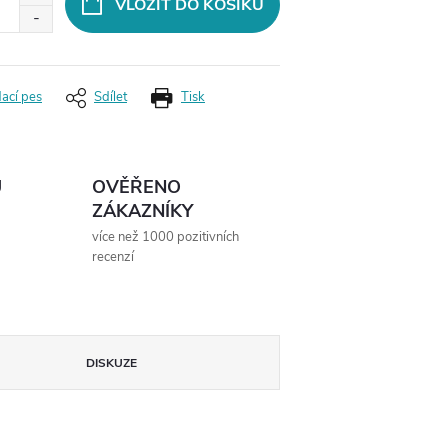
VLOŽIT DO KOŠÍKU
dací pes
Sdílet
Tisk
Ů
OVĚŘENO
ZÁKAZNÍKY
více než 1000 pozitivních
recenzí
DISKUZE