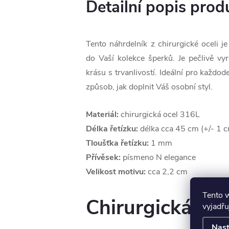
Detailní popis prod
Tento náhrdelník z chirurgické oceli 
do Vaší kolekce šperků. Je pečlivě v
krásu s trvanlivostí. Ideální pro každod
způsob, jak doplnit Váš osobní styl.
Materiál:
chirurgická ocel 316L
Délka řetízku:
délka cca 45 cm (+/- 1 
Tloušťka řetízku:
1 mm
Přívěsek:
písmeno N elegance
Velikost motivu:
cca 2,2 cm
Tento 
Chirurgická oce
vyjadřu
Nast