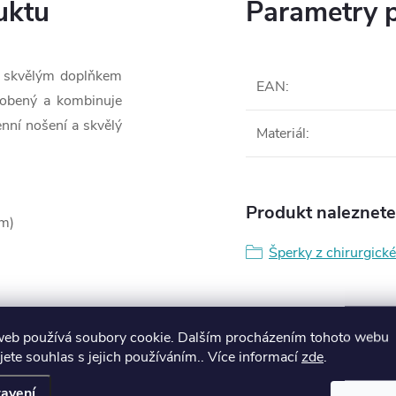
uktu
Parametry 
je skvělým doplňkem
EAN
:
yrobený a kombinuje
enní nošení a skvělý
Materiál
:
Produkt naleznete 
cm)
Šperky z chirurgické
web používá soubory cookie. Dalším procházením tohoto webu
l
jete souhlas s jejich používáním.. Více informací
zde
.
avení