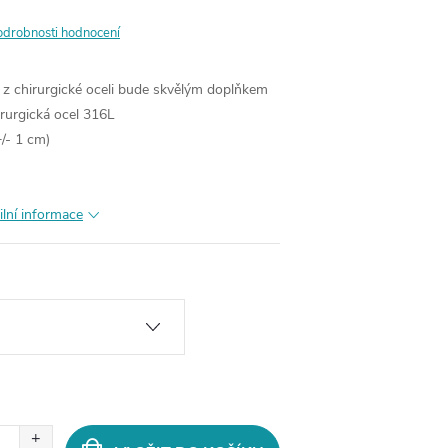
odrobnosti hodnocení
 z chirurgické oceli bude skvělým doplňkem
rurgická ocel 316L
/- 1 cm)
ilní informace