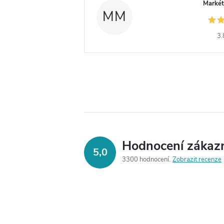
Markét
MM
3.
Hodnocení zákaz
5,0
3300 hodnocení
Zobrazit recenze