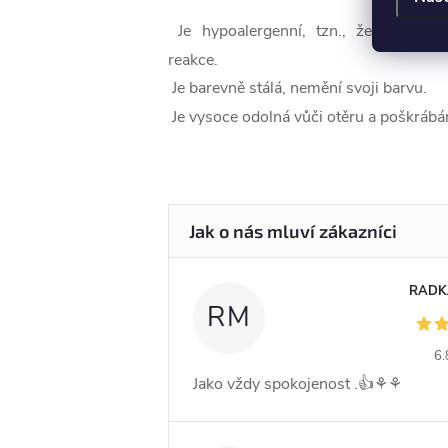
Je hypoalergenní, tzn., že nevyvolá
reakce.
Je barevně stálá, nemění svoji barvu.
Je vysoce odolná vůči otěru a poškrábán
RADK
RM
6.
Jako vždy spokojenost .👍⚘️⚘️