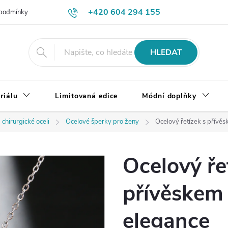
+420 604 294 155
podmínky
Výměna, vrácení a reklamace zboží
Doprava a platba
HLEDAT
riálu
Limitovaná edice
Módní doplňky
 chirurgické oceli
Ocelové šperky pro ženy
Ocelový řetízek s přívě
Ocelový ře
přívěskem
elegance