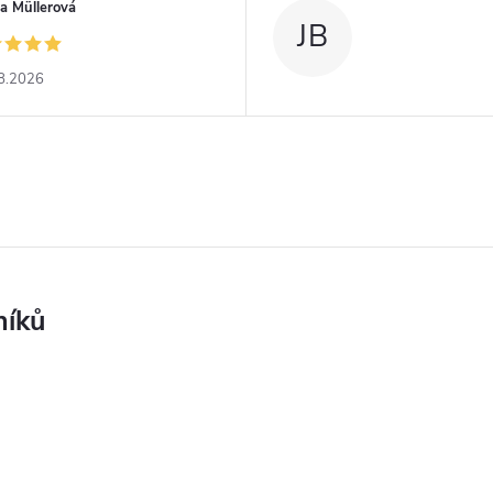
a Müllerová
JB
8.2026
níků