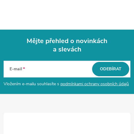
Mějte přehled o novinkách
a slevách
Z
á
E-mail
ODEBÍRAT
p
Vložením e-mailu souhlasíte s
podmínkami ochrany osobních údajů
a
t
í