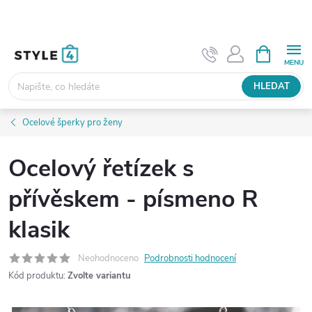
Přejít
na
obsah
NÁKUPNÍ
KOŠÍK
HLEDAT
Ocelové šperky pro ženy
Ocelový řetízek s
přívěskem - písmeno R
klasik
Neohodnoceno
Podrobnosti hodnocení
Kód produktu:
Zvolte variantu