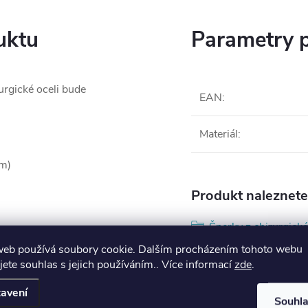
uktu
Parametry 
urgické oceli bude
EAN
:
Materiál
:
cm)
Produkt naleznete 
Šperky z chirurgické
web používá soubory cookie. Dalším procházením tohoto webu
jete souhlas s jejich používáním.. Více informací
zde
.
avení
Souhl
vá žádné alergické