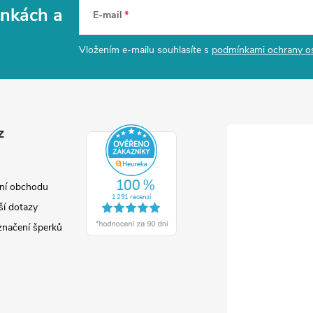
vinkách
a
E-mail
Vložením e-mailu souhlasíte s
podmínkami ochrany o
z
ní obchodu
ší dotazy
značení šperků