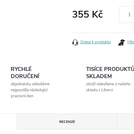
355 Kč
Měrná
cena:
Dotaz k produktu
Hlí
RYCHLÉ
TISÍCE PRODUKT
DORUČENÍ
SKLADEM
objednávky odesíláme
zboží odesíláme z našeho
nejpozději následující
skladu v Liberci.
pracovní den
RECENZE