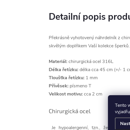
Detailní popis prod
Překrásně vyhotovený náhrdelník z chir
skvělým doplňkem Vaší kolekce šperků.
Materiál:
chirurgická ocel 316L
Délka řetízku:
délka cca 45 cm (+/- 1 
Tloušťka řetízku:
1 mm
Přívěsek:
písmeno T
Velikost motivu:
cca 2 cm
Tento 
Chirurgická ocel
vyjadřu
Nast
Je hypoalergenní, tzn., že nevyvolá