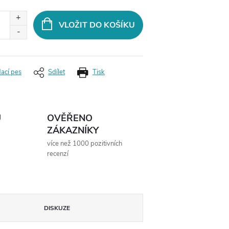
VLOŽIT DO KOŠÍKU
dací pes
Sdílet
Tisk
Ů
OVĚŘENO
ZÁKAZNÍKY
více než 1000 pozitivních
recenzí
DISKUZE