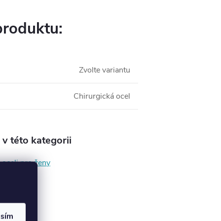
produktu:
Zvolte variantu
Chirurgická ocel
v této kategorii
 oceli pro ženy
asím