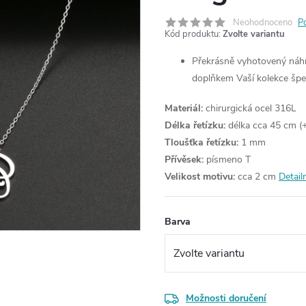
Neohodnoceno
P
Kód produktu:
Zvolte variantu
Překrásně vyhotovený náhrd
doplňkem Vaší kolekce špe
Materiál:
chirurgická ocel 316L
Délka řetízku:
délka cca 45 cm (+
Tloušťka řetízku:
1 mm
Přívěsek:
písmeno T
Velikost motivu:
cca 2 cm
Detail
Barva
Možnosti doručení