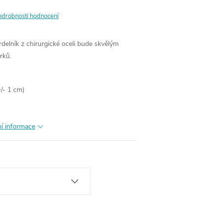
odrobnosti hodnocení
elník z chirurgické oceli bude skvělým
rků.
/- 1 cm)
ní informace