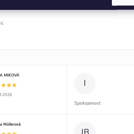
í.
A MIKOVÁ
I
8.2026
Spokojenost
a Müllerová
JB