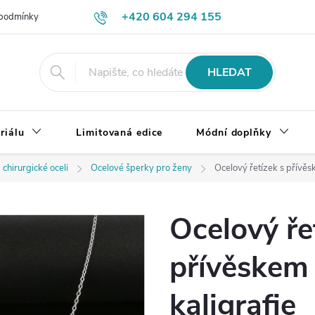
+420 604 294 155
podmínky
Výměna, vrácení a reklamace zboží
Doprava a platba
HLEDAT
riálu
Limitovaná edice
Módní doplňky
 chirurgické oceli
Ocelové šperky pro ženy
Ocelový řetízek s přívěs
Ocelový ře
přívěskem
kaligrafie