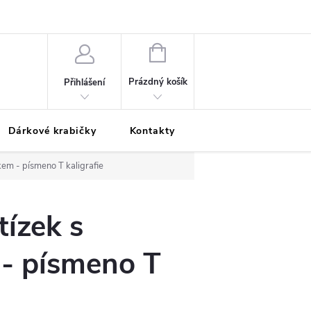
Podmínky ochrany osobních údajů
Odložená platba
Blog
Pé
NÁKUPNÍ
KOŠÍK
Prázdný košík
Přihlášení
Dárkové krabičky
Kontakty
Moje objednávka
kem - písmeno T kaligrafie
tízek s
 - písmeno T