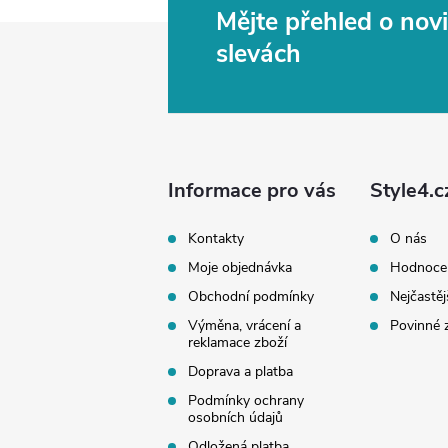
Mějte přehled o no
Z
slevách
á
p
a
Informace pro vás
Style4.c
t
Kontakty
O nás
Moje objednávka
Hodnoce
í
Obchodní podmínky
Nejčastěj
Výměna, vrácení a
Povinné 
reklamace zboží
Doprava a platba
Podmínky ochrany
osobních údajů
Odložená platba