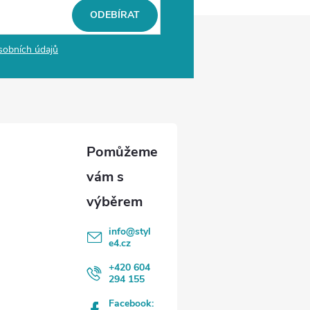
ODEBÍRAT
sobních údajů
info
@
styl
e4.cz
+420 604
294 155
Facebook: