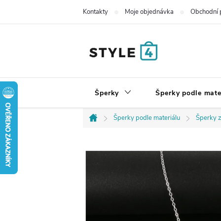
Přejít
Kontakty
Moje objednávka
Obchodní 
na
obsah
Šperky
Šperky podle mate
Šperky podle materiálu
Šperky z
Domů