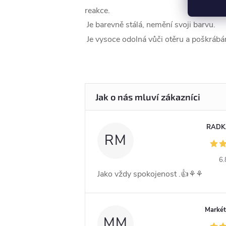
reakce.
Je barevně stálá, nemění svoji barvu.
Je vysoce odolná vůči otěru a poškrábán
RADK
RM
6.
Jako vždy spokojenost .👍⚘️⚘️
Markét
MM