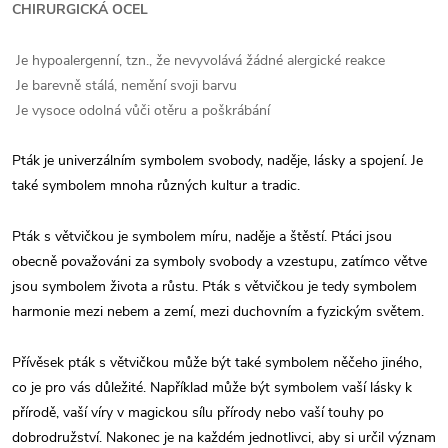
CHIRURGICKÁ OCEL
Je hypoalergenní, tzn., že nevyvolává žádné alergické reakce
Je barevně stálá, nemění svoji barvu
Je vysoce odolná vůči otěru a poškrábání
Pták je univerzálním symbolem svobody, naděje, lásky a spojení. Je
také symbolem mnoha různých kultur a tradic.
Pták s větvičkou je symbolem míru, naděje a štěstí. Ptáci jsou
obecně považováni za symboly svobody a vzestupu, zatímco větve
jsou symbolem života a růstu. Pták s větvičkou je tedy symbolem
harmonie mezi nebem a zemí, mezi duchovním a fyzickým světem.
Přívěsek pták s větvičkou může být také symbolem něčeho jiného,
co je pro vás důležité. Například může být symbolem vaší lásky k
přírodě, vaší víry v magickou sílu přírody nebo vaší touhy po
dobrodružství. Nakonec je na každém jednotlivci, aby si určil význam