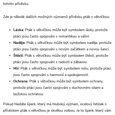
tohoto přívěsku.
Zde je několik dalších možných významů přívěsku pták s větvičkou:
Láska:
Pták s větvičkou může být symbolem lásky, protože
ptáci jsou často spojováni s romantikou a vášní.
Naděje:
Pták s větvičkou může být symbolem naděje, protože
ptáci jsou často spojováni s novým začátkem a novou šancí.
Štěstí:
Pták s větvičkou může být symbolem štěstí, protože
ptáci jsou často spojováni s radostí a zábavou.
Mír:
Pták s větvičkou může být symbolem míru, protože ptáci
jsou často spojováni s harmonií a spokojeností.
Ochrana:
Pták s větvičkou může být symbolem ochrany,
protože ptáci jsou často spojováni s duchovními silami a
božskou ochranou.
Pokud hledáte šperk, který má hluboký význam, ocelový řetízek s
přívěskem pták s větvičkou je skvělou volbou. Je to šperk, který vám