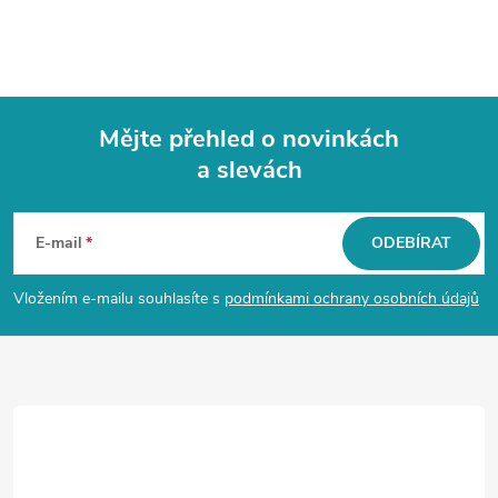
Mějte přehled o novinkách
a slevách
Z
á
E-mail
ODEBÍRAT
p
Vložením e-mailu souhlasíte s
podmínkami ochrany osobních údajů
a
t
í