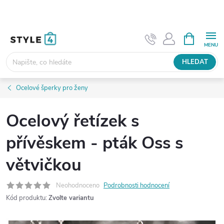
Přejít
na
obsah
NÁKUPNÍ
KOŠÍK
HLEDAT
Ocelové šperky pro ženy
Ocelový řetízek s
přívěskem - pták Oss s
větvičkou
Neohodnoceno
Podrobnosti hodnocení
Kód produktu:
Zvolte variantu