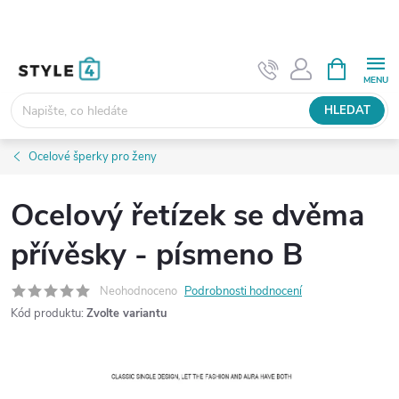
Přejít
na
obsah
NÁKUPNÍ
KOŠÍK
HLEDAT
Ocelové šperky pro ženy
Ocelový řetízek se dvěma
přívěsky - písmeno B
Neohodnoceno
Podrobnosti hodnocení
Kód produktu:
Zvolte variantu