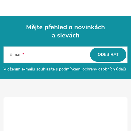
Mějte přehled o novinkách
a slevách
Z
á
E-mail
ODEBÍRAT
p
Vložením e-mailu souhlasíte s
podmínkami ochrany osobních údajů
a
t
í