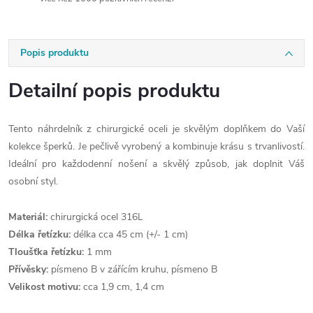
Popis produktu
Detailní popis produktu
Tento náhrdelník z chirurgické oceli je skvělým doplňkem do Vaší
kolekce šperků. Je pečlivě vyrobený a kombinuje krásu s trvanlivostí.
Ideální pro každodenní nošení a skvělý způsob, jak doplnit Váš
osobní styl.
Materiál:
chirurgická ocel 316L
Délka řetízku:
délka cca 45 cm (+/- 1 cm)
Tloušťka řetízku:
1 mm
Přívěsky:
písmeno B v zářícím kruhu, písmeno B
Velikost motivu:
cca 1,9 cm, 1,4 cm