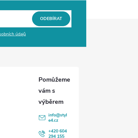
ODEBÍRAT
sobních údajů
info
@
styl
e4.cz
+420 604
294 155