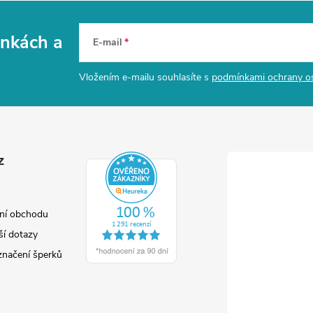
vinkách
a
E-mail
Vložením e-mailu souhlasíte s
podmínkami ochrany o
z
ní obchodu
ší dotazy
značení šperků