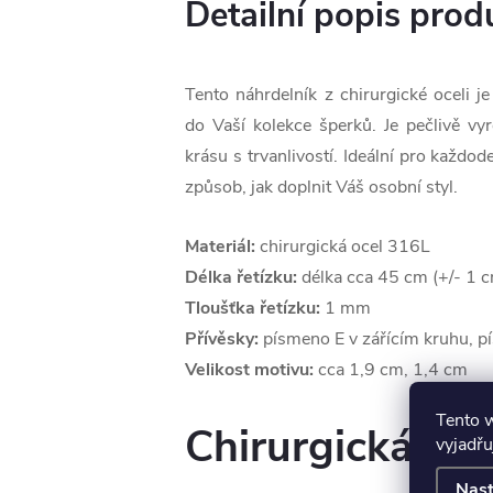
Detailní popis prod
Tento náhrdelník z chirurgické oceli 
do Vaší kolekce šperků. Je pečlivě v
krásu s trvanlivostí. Ideální pro každod
způsob, jak doplnit Váš osobní styl.
Materiál:
chirurgická ocel 316L
Délka řetízku:
délka cca 45 cm (+/- 1 
Tloušťka řetízku:
1 mm
Přívěsky:
písmeno E v zářícím kruhu, p
Velikost motivu:
cca 1,9 cm, 1,4 cm
Tento 
Chirurgická oce
vyjadřu
Nast