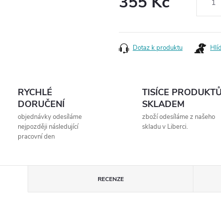
355 Kč
Měrná
cena:
Dotaz k produktu
Hlí
RYCHLÉ
TISÍCE PRODUKT
DORUČENÍ
SKLADEM
objednávky odesíláme
zboží odesíláme z našeho
nejpozději následující
skladu v Liberci.
pracovní den
RECENZE