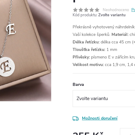
Neohodnoceno
P
Kód produktu:
Zvolte variantu
Překrásně vyhotovený náhrdelník
Vaší kolekce šperků.
Materiál:
chi
Délka řetízku:
délka cca 45 cm (+
Tloušťka řetízku:
1 mm
Přívěsky:
písmeno E v zářícím kr
Velikost motivu:
cca 1,9 cm, 1,4
Barva
Možnosti doručení