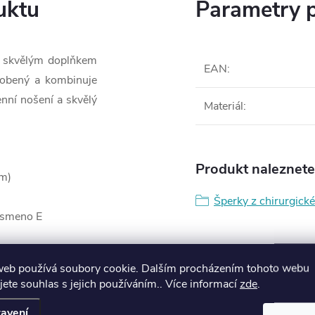
uktu
Parametry 
je skvělým doplňkem
EAN
:
yrobený a kombinuje
enní nošení a skvělý
Materiál
:
Produkt naleznete 
cm)
Šperky z chirurgické
ísmeno E
web používá soubory cookie. Dalším procházením tohoto webu
l
jete souhlas s jejich používáním.. Více informací
zde
.
avení