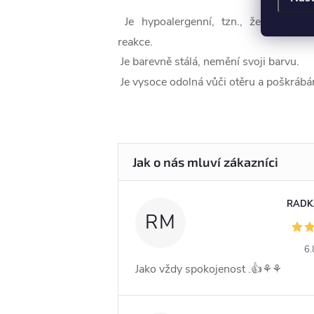
Je hypoalergenní, tzn., že nevyvolá
reakce.
Je barevně stálá, nemění svoji barvu.
Je vysoce odolná vůči otěru a poškrábán
RADK
RM
6.
Jako vždy spokojenost .👍⚘️⚘️