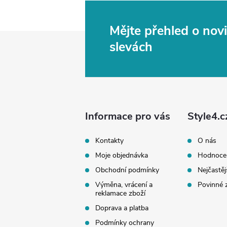
Mějte přehled o no
Z
slevách
á
p
a
Informace pro vás
Style4.c
t
Kontakty
O nás
Moje objednávka
Hodnoce
í
Obchodní podmínky
Nejčastěj
Výměna, vrácení a
Povinné 
reklamace zboží
Doprava a platba
Podmínky ochrany