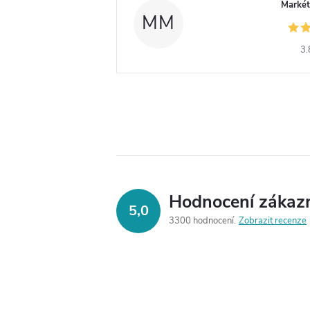
Markét
MM
3.
Hodnocení zákaz
5,0
3300 hodnocení
Zobrazit recenze