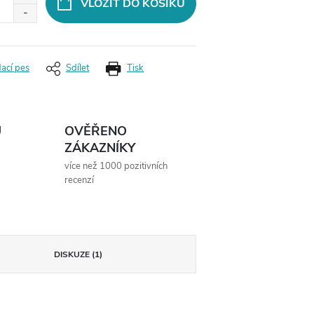
VLOŽIT DO KOŠÍKU
dací pes
Sdílet
Tisk
Ů
OVĚŘENO
ZÁKAZNÍKY
více než 1000 pozitivních
recenzí
DISKUZE (1)