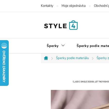
Přejít
Kontakty
Moje objednávka
Obchodní 
na
obsah
Šperky
Šperky podle mate
Šperky podle materiálu
Šperky z
Domů