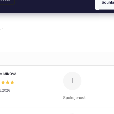
Souhl
vá žádné alergické
í.
A MIKOVÁ
I
8.2026
Spokojenost