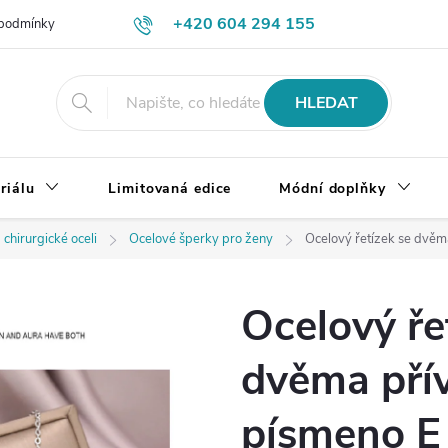
+420 604 294 155
podmínky
Výměna, vrácení a reklamace zboží
Doprava a platba
HLEDAT
riálu
Limitovaná edice
Módní doplňky
 chirurgické oceli
Ocelové šperky pro ženy
Ocelový řetízek se dvěm
Ocelový ře
dvěma přív
písmeno E