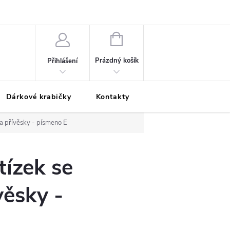
Podmínky ochrany osobních údajů
Odložená platba
Blog
Pé
NÁKUPNÍ
KOŠÍK
Prázdný košík
Přihlášení
Dárkové krabičky
Kontakty
Moje objednávka
a přívěsky - písmeno E
tízek se
ěsky -