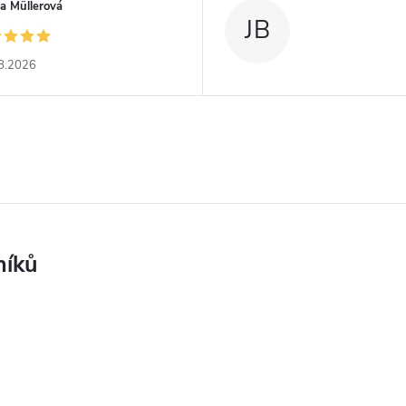
a Müllerová
JB
8.2026
níků