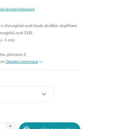
odrobnosti hodnocení
 z chirurgické oceli bude skvělým doplňkem
rurgická ocel 316L
/- 1 cm)
uhu, písmeno E
 cm
Detailní informace