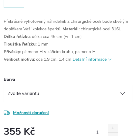
Překrásně vyhotovený náhrdelník z chirurgické oceli bude skvělým
doplňkem Vaší kolekce šperků.
Materiál:
chirurgická ocel 316L
Délka řetízku:
délka cca 45 cm (+/- 1 cm)
Tloušťka řetízku:
1 mm
Přívěsky:
písmeno H v zářícím kruhu, písmeno H
Velikost motivu:
cca 1,9 cm, 1,4 cm
Detailní informace
Barva
Možnosti doručení
355 Kč
Měrná