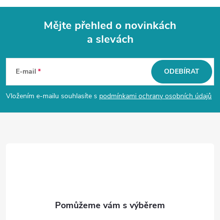
Mějte přehled o novinkách
a slevách
Z
á
E-mail
ODEBÍRAT
p
Vložením e-mailu souhlasíte s
podmínkami ochrany osobních údajů
a
t
í