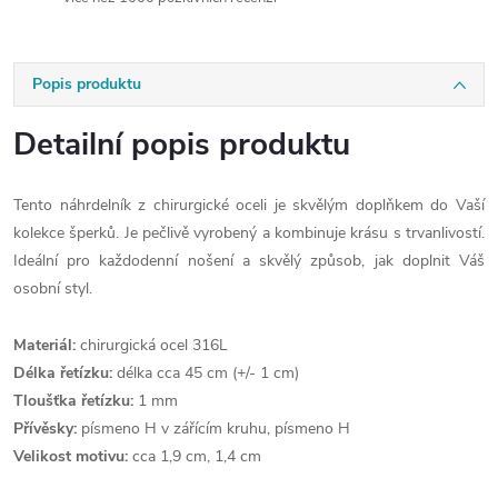
Popis produktu
Detailní popis produktu
Tento náhrdelník z chirurgické oceli je skvělým doplňkem do Vaší
kolekce šperků. Je pečlivě vyrobený a kombinuje krásu s trvanlivostí.
Ideální pro každodenní nošení a skvělý způsob, jak doplnit Váš
osobní styl.
Materiál:
chirurgická ocel 316L
Délka řetízku:
délka cca 45 cm (+/- 1 cm)
Tloušťka řetízku:
1 mm
Přívěsky:
písmeno H v zářícím kruhu, písmeno H
Velikost motivu:
cca 1,9 cm, 1,4 cm