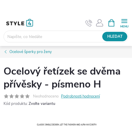
Přejít
na
obsah
NÁKUPNÍ
KOŠÍK
HLEDAT
Ocelové šperky pro ženy
Ocelový řetízek se dvěma
přívěsky - písmeno H
Neohodnoceno
Podrobnosti hodnocení
Kód produktu:
Zvolte variantu