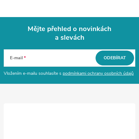
Mějte přehled o novinkách
a slevách
Z
á
E-mail
ODEBÍRAT
p
Vložením e-mailu souhlasíte s
podmínkami ochrany osobních údajů
a
t
í