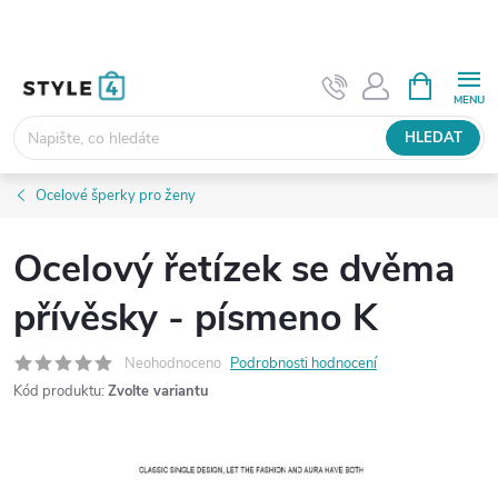
Přejít
na
obsah
NÁKUPNÍ
KOŠÍK
HLEDAT
Ocelové šperky pro ženy
Ocelový řetízek se dvěma
přívěsky - písmeno K
Neohodnoceno
Podrobnosti hodnocení
Kód produktu:
Zvolte variantu