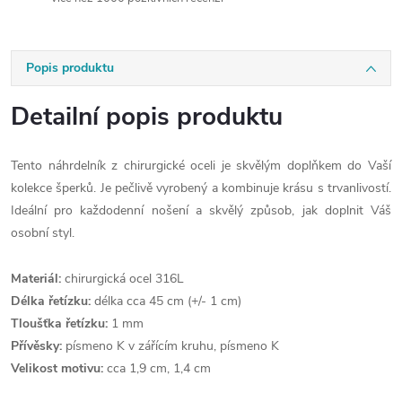
Popis produktu
Detailní popis produktu
Tento náhrdelník z chirurgické oceli je skvělým doplňkem do Vaší
kolekce šperků. Je pečlivě vyrobený a kombinuje krásu s trvanlivostí.
Ideální pro každodenní nošení a skvělý způsob, jak doplnit Váš
osobní styl.
Materiál:
chirurgická ocel 316L
Délka řetízku:
délka cca 45 cm (+/- 1 cm)
Tloušťka řetízku:
1 mm
Přívěsky:
písmeno K v zářícím kruhu, písmeno K
Velikost motivu:
cca 1,9 cm, 1,4 cm