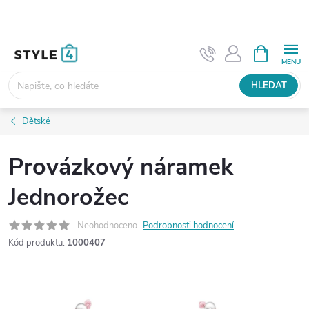
Přejít
na
obsah
NÁKUPNÍ
KOŠÍK
HLEDAT
Dětské
Provázkový náramek
Jednorožec
Neohodnoceno
Podrobnosti hodnocení
Kód produktu:
1000407