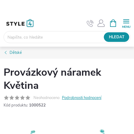
Přejít
na
obsah
NÁKUPNÍ
KOŠÍK
HLEDAT
Dětské
Provázkový náramek
Květina
Neohodnoceno
Podrobnosti hodnocení
Kód produktu:
1000522