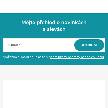
Mějte přehled o novinkách
a slevách
Z
á
E-mail
ODEBÍRAT
p
Vložením e-mailu souhlasíte s
podmínkami ochrany osobních údajů
a
t
í