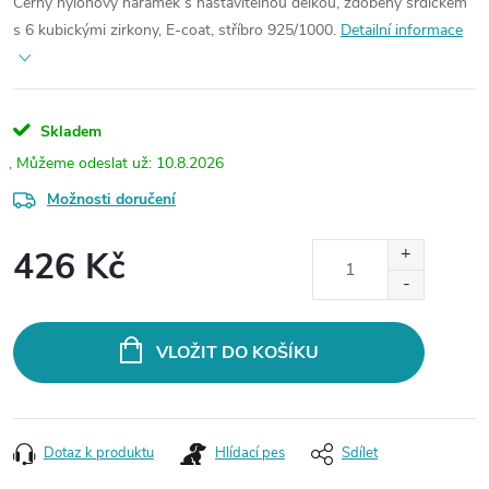
Černý nylonový náramek s nastavitelnou délkou, zdobený srdíčkem
s 6 kubickými zirkony, E-coat, stříbro 925/1000.
Detailní informace
Skladem
10.8.2026
Možnosti doručení
426 Kč
Měrná
cena:
VLOŽIT DO KOŠÍKU
Dotaz k produktu
Hlídací pes
Sdílet