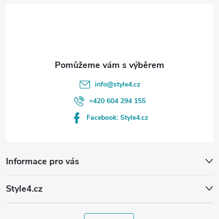
t
í
info
@
style4.cz
+420 604 294 155
Facebook: Style4.cz
Informace pro vás
Style4.cz