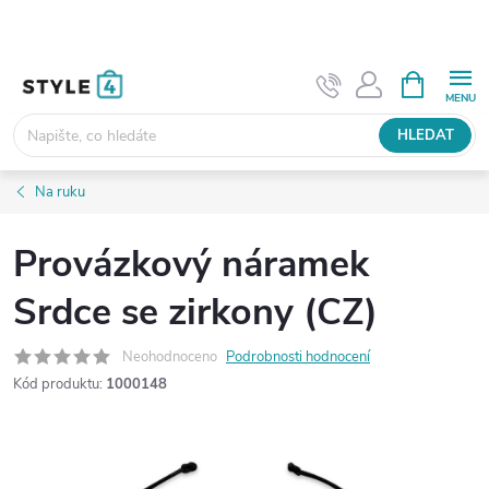
Přejít
na
obsah
NÁKUPNÍ
KOŠÍK
HLEDAT
Na ruku
Provázkový náramek
Srdce se zirkony (CZ)
Neohodnoceno
Podrobnosti hodnocení
Kód produktu:
1000148