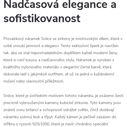
Nadčasová elegance a
sofistikovanost
Provázkový náramek Srdce se zirkony je mistrovským dílem, které v
sobě snoubí jemnost a eleganci. Tento exkluzivní šperk je navržen
tak, aby se stal nepostradatelným doplňkem každé moderní ženy,
která si cení luxusu a nadčasového stylu. Náramek je vyroben z
kvalitního nylonového materiálu v elegantní černé barvě, která
dokonale ladí s jakýmkoli outfitem, ať už se jedná o každodenní
nošení nebo slavnostní příležitosti.
Srdce, které je ústředním motivem tohoto náramku, je osázeno šesti
precizně vybroušenými kameny kubické zirkonie. Tyto kameny jsou
známé svou brilancí a schopností odrážet světlo, čímž dodávají
náramku oslnivý lesk a třpyt. Každý kámen je pečlivě zasazen do
stříbra o ryzosti 925/1000, které je navíc chráněno speciální