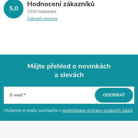
Hodnocení zákazníků
5,0
3300 hodnocení
Zobrazit recenze
Mějte přehled o novinkách
a slevách
Z
á
E-mail
ODEBÍRAT
p
Vložením e-mailu souhlasíte s
podmínkami ochrany osobních údajů
a