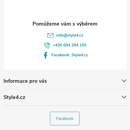
í
info
@
style4.cz
+420 604 294 155
Facebook: Style4.cz
Informace pro vás
Style4.cz
Facebook