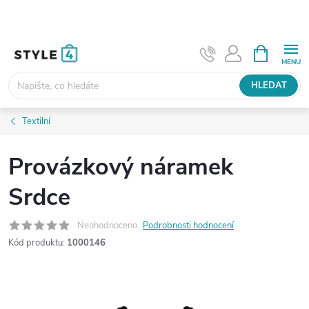
Přejít
na
obsah
NÁKUPNÍ
KOŠÍK
HLEDAT
Textilní
Provázkový náramek
Srdce
Neohodnoceno
Podrobnosti hodnocení
Kód produktu:
1000146