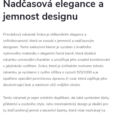
Nadčasová elegance a
jemnost designu
Provázkový náramek Srdce je ztělesněním elegance a
sofistikovanosti, která se snoubí s jemností a nadčasovým
designem. Tento exkluzivní klenot je vyroben z kvalitního
nylonového materiálu v elegantní černé barvě, která dodává
náramku univerzální charakter a umožňuje jeho snadné kombinování
s jakýmkoliv outfitem. Srdce, které je ústředním motivem tohoto
náramku, je vyrobeno z ryzího stříbra o ryzosti 925/1000 a je
opatřeno speciální povrchovou úpravou E-coat, která zajišťuje jeho
dlouhotrvající lesk a odolnost vůči vnějším vlivům.
Tento náramek je nejen módním doplňkem, ale také symbolem lásky,
přátelství a osobního stylu. Jeho minimalistický design je ideální pro
ty, kteří preferují jemné a decentní šperky, které však neztrácejí na