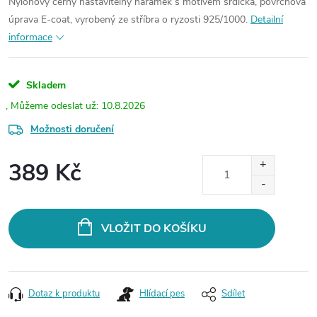
Nylonový černý nastavitelný náramek s motivem srdíčka, povrchová
úprava E-coat, vyrobený ze stříbra o ryzosti 925/1000.
Detailní
informace
Skladem
10.8.2026
Možnosti doručení
389 Kč
Měrná
cena:
VLOŽIT DO KOŠÍKU
Dotaz k produktu
Hlídací pes
Sdílet