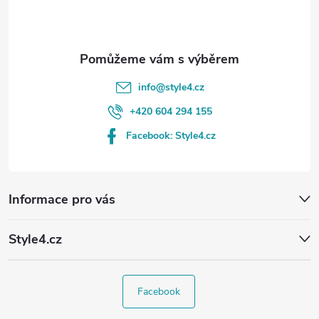
í
info
@
style4.cz
+420 604 294 155
Facebook: Style4.cz
Informace pro vás
Style4.cz
Facebook