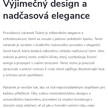
Výjimečný design a
nadčasová elegance
Provázkový náramek Tlukot je ztělesněním elegance a
sofistikovanosti, které se snoubí v jednom unikátním šperku. Tento
náramek je vyroben z kvalitního nylonového provázku v elegantní
černé barvě, která dodává celkovému vzhledu nadčasový šarm. Jeho
srdcem je jemný motiv srdeční křivky, který symbolizuje životní
energii a propojení s našimi emocemi. Tento motiv je precizně
zpracován a pokryt vrstvou E-coat, která zajišťuje dlouhotrvající lesk
a ochranu proti opotřebení.
Náramek je navržen tak, aby se stal nepostradatelným doplňkem pro
každou příležitost. Díky svému minimalistickému designu a
univerzálnímu barevnému provedení se snadno kombinuje s
různými styly oblečení, ať už jde o formální večerní róbu nebo