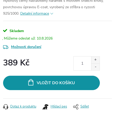
Nylonový černý nastavitelný náramek s motivem srdeční křivky,
povrchovou úpravou E-coat, vyrobený ze stříbra o ryzosti
925/1000.
Detailní informace
Skladem
10.8.2026
Možnosti doručení
389 Kč
Měrná
cena:
VLOŽIT DO KOŠÍKU
Dotaz k produktu
Hlídací pes
Sdílet