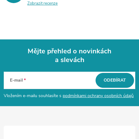
Zobrazit recenze
Mějte přehled o novinkách
a slevách
Z
á
E-mail
ODEBÍRAT
p
Vložením e-mailu souhlasíte s
podmínkami ochrany osobních údajů
a
t