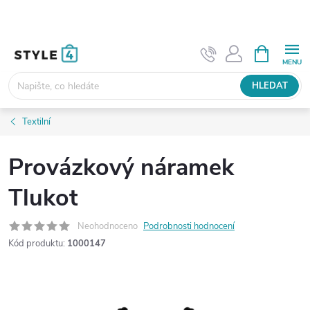
Přejít
na
obsah
NÁKUPNÍ
KOŠÍK
HLEDAT
Textilní
Provázkový náramek
Tlukot
Neohodnoceno
Podrobnosti hodnocení
Kód produktu:
1000147